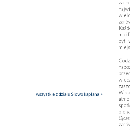
zac
naj
wiel
zarów
Każd
możli
był 
miej
Codzi
nabo
prze
wiec
zaszc
W pa
wszystkie z działu Słowo kapłana >
atmo
spo
piel
Ojcz
zarów