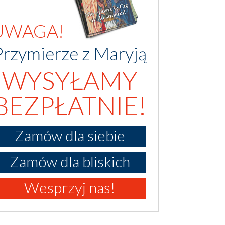
UWAGA!
Przymierze z Maryją
WYSYŁAMY
BEZPŁATNIE!
Zamów dla siebie
Zamów dla bliskich
Wesprzyj nas!