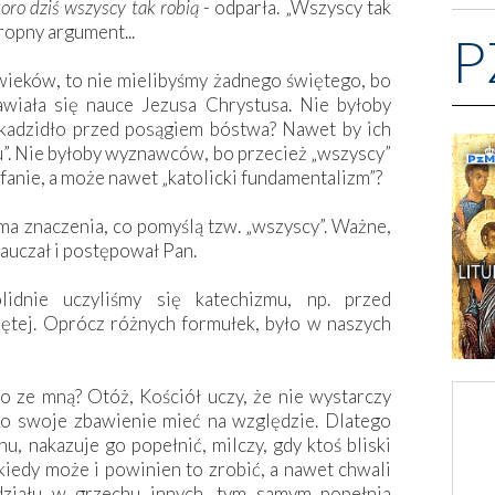
koro dziś wszyscy tak robią
- odparła. „Wszyscy tak
ropny argument...
P
wieków, to nie mielibyśmy żadnego świętego, bo
awiała się nauce Jezusa Chrystusa. Nie byłoby
 kadzidło przed posągiem bóstwa? Nawet by ich
”. Nie byłoby wyznawców, bo przecież „wszyscy”
ofanie, a może nawet „katolicki fundamentalizm”?
a znaczenia, co pomyślą tzw. „wszyscy”. Ważne,
nauczał i postępował Pan.
idnie uczyliśmy się katechizmu, np. przed
ętej. Oprócz różnych formułek, było w naszych
 ze mną? Otóż, Kościół uczy, że nie wystarczy
lko swoje zbawienie mieć na względzie. Dlatego
hu, nakazuje go popełnić, milczy, gdy ktoś bliski
 kiedy może i powinien to zrobić, a nawet chwali
działu w grzechu innych, tym samym popełnia