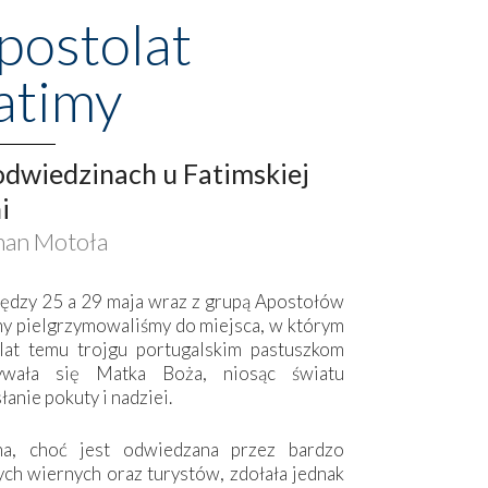
postolat
atimy
dwiedzinach u Fatimskiej
i
an Motoła
ędzy 25 a 29 maja wraz z grupą Apostołów
my pielgrzymowaliśmy do miejsca, w którym
lat temu trojgu portugalskim pastuszkom
ywała się Matka Boża, niosąc światu
łanie pokuty i nadziei.
ma, choć jest odwiedzana przez bardzo
ych wiernych oraz turystów, zdołała jednak