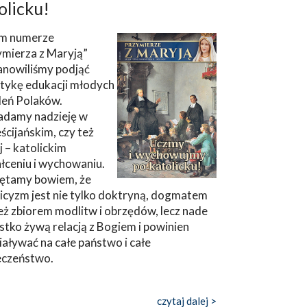
olicku!
m numerze
ymierza z Maryją”
anowiliśmy podjąć
tykę edukacji młodych
leń Polaków.
adamy nadzieję w
ścijańskim, czy też
ej – katolickim
łceniu i wychowaniu.
ętamy bowiem, że
icyzm jest nie tylko doktryną, dogmatem
eż zbiorem modlitw i obrzędów, lecz nade
tko żywą relacją z Bogiem i powinien
aływać na całe państwo i całe
eczeństwo.
czytaj dalej >