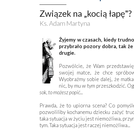
Związek na „kocią łapę"?
Ks. Adam Martyna
Żyjemy w czasach, kiedy trudno 
przybrało pozory dobra, tak że 
drugie.
Pozwólcie, że Wam przedstawię 
swojej matce, że chce spróbowa
Wyobraźmy sobie dalej, że matka 
nic, by mu w tym przeszkodzić. O
sok, to możesz popić...
Prawda, że to upiorna scena? Co pomyślel
pozwoliliby kochanemu dziecku zażyć truc
taka sytuacja w życiu jest niemożliwa, pr
tym. Taka sytuacja jest raczej niemożliwa...