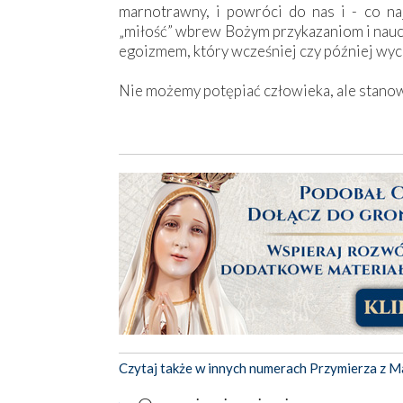
marnotrawny, i powróci do nas i - co na
„miłość” wbrew Bożym przykazaniom i nauc
egoizmem, który wcześniej czy później wyci
Nie możemy potępiać człowieka, ale stano
Czytaj także w innych numerach Przymierza z M