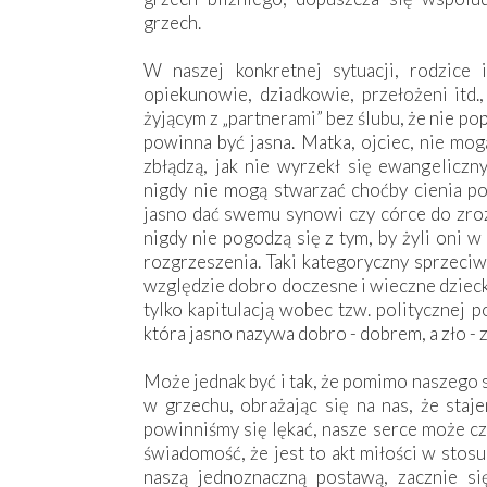
grzech.
W naszej konkretnej sytuacji, rodzice 
opiekunowie, dziadkowie, przełożeni itd
żyjącym z „partnerami” bez ślubu, że nie pop
powinna być jasna. Matka, ojciec, nie mog
zbłądzą, jak nie wyrzekł się ewangelicz
nigdy nie mogą stwarzać choćby cienia poz
jasno dać swemu synowi czy córce do zroz
nigdy nie pogodzą się z tym, by żyli oni 
rozgrzeszenia. Taki kategoryczny sprzeci
względzie dobro doczesne i wieczne dziecka
tylko kapitulacją wobec tzw. politycznej 
która jasno nazywa dobro - dobrem, a zło - 
Może jednak być i tak, że pomimo naszego 
w grzechu, obrażając się na nas, że sta
powinniśmy się lękać, nasze serce może cz
świadomość, że jest to akt miłości w stos
naszą jednoznaczną postawą, zacznie s