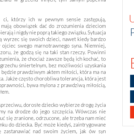
i ci, którzy ich w pewnym sensie zastępują,
., mają obowiązek dać do zrozumienia dzieciom
ierają i nigdy nie poprą takiego związku. Sytuacja
ą wyrzec się swoich dzieci, nawet kiedy bardzo
ny ojciec swego marnotrawnego syna. Niemniej,
oru, że godzą się na taki stan rzeczy. Powinni
umienia, że chociaż zawsze będą ich kochać, to
w grzechu śmiertelnym, bez możliwości uzyskania
w będzie prawdziwym aktem miłości, która ma na
. Jakże często chorobliwa tolerancja, która jest
poprawności, bywa mylona z prawdziwą miłością,
złem.
sprzeciwu, dorosłe dziecko wybierze drogę życia
jemy na drodze do jego szczęścia. Wówczas nie
uć się zranione, odrzucone, ale trzeba nam mieć
unku do dziecka. Być może kiedyś, zaintrygowane
ię zastanawiać nad swoim życiem, jak ów syn