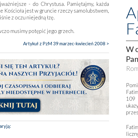
jważniejsze - do Chrystusa. Pamiętajmy, każda
A
e Kościoła jest w gruncie rzeczy samolubstwem,
śnie z oczu niejedną łzę.
F
wczo musimy potępić jego grzech.
Artykuł z PzM 39 marzec-kwiecień 2008 >
W o
Pan
Rom
Pomi
Fati
109 
ukaz
przes
aryją:
Fati
liczn