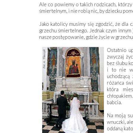
Ale co powiemy o takich rodzicach, którzy 
śmiertelnym, i nie robią nic, by dziecku pomó
Jako katolicy musimy się zgodzić, że dla 
grzechu śmiertelnego. Jednak czym innym j
nasze postępowanie, gdzie życie w grzech
Ostatnio u
zwyczaj życ
bez ślubu k
i to nie w
uchodzącą 
różańca św
która mie
chłopakiem.
babcia.
Na moją sug
wnuczki, al
oddaną kato