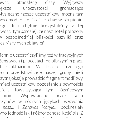
hować atmosferę ciszy. Wyjąwszy
większe uroczystości gromadzące
otysięczne rzesze uczestników, można tam
no modlić się, jak i słuchać w skupieniu.
ego dnia chętnie korzystaliśmy z tej
wości tym bardziej, że nasz hotel położony
w bezpośredniej bliskości bazyliki oraz
sca Maryjnych objawień.
ennie uczestniczyliśmy też w tradycyjnych
żeństwach i procesjach na olbrzymim placu
d sanktuarium. W trakcie trzeciego
zoru przedstawiciele naszej grupy mieli
zytną okazję prowadzić fragment modlitwy.
mięci uczestników pozostanie z pewnością
sfera towarzysząca tym różańcowym
tkaniom. Wypowiadane przez setki
grzymów w różnych językach wezwania
e nasz
… i
Zdrowaś Maryjo
… podkreślały
no jedność jak i różnorodność Kościoła. Z