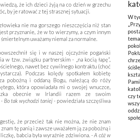
kat
wiedzą, że ich dzieci żyją na co dzień w grzechu
c, by je ratować z tej strasznej sytuacji.
W ty
„Prz
człowieka nie ma gorszego nieszczęścia niż stan
post
est przyznanie, że w to wierzymy, a czym innym
tema
u śmiertelnym uważamy niemal za normalne.
poko
powszechnił się i w naszej ojczyźnie pogański
Pokł
ia w tzw. związku partnerskim - „na kocią łapę”,
chrze
ościelnego, nawet bez cywilnego kontraktu (choć
ściśl
ystarcza). Podczas kolędy spotkałem kobietę
kszta
za pobożną i oddaną Bogu, należącą do róży
Pami
iętego, która opowiadała mi o swojej wnuczce,
katol
szka obecnie w Irlandii razem ze swoim
czy t
 -
Bo tak wychodzi taniej
- powiedziała szczęśliwa
wszys
oddzi
społ
estię, że przecież tak nie można, że nie znam
e znam tę panią i zawsze uważałem ją za pobożną i
liczkę, babcia była wyraźnie zdziwiona.
- A cóż w