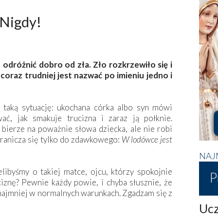
 Nigdy!
odróżnić dobro od zła. Zło rozkrzewiło się i
coraz trudniej jest nazwać po imieniu jedno i
taką sytuację: ukochana córka albo syn mówi
ć, jak smakuje trucizna i zaraz ją połknie.
bierze na poważnie słowa dziecka, ale nie robi
granicza się tylko do zdawkowego:
W
lodówce jest
NAJ
ibyśmy o takiej matce, ojcu, którzy spokojnie
P
iznę? Pewnie każdy powie, i chyba słusznie, że
zynajmniej w normalnych warunkach. Zgadzam się z
Ucz