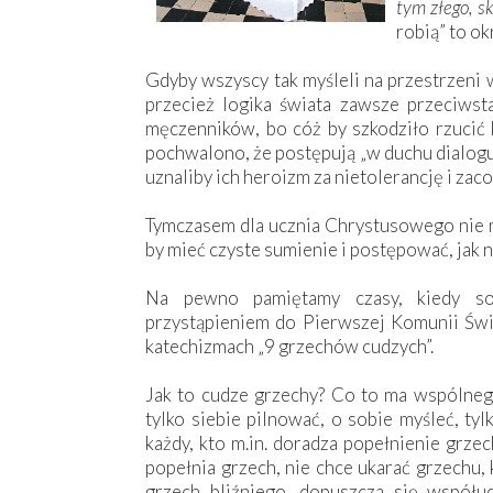
tym złego, s
robią” to ok
Gdyby wszyscy tak myśleli na przestrzeni 
przecież logika świata zawsze przeciwst
męczenników, bo cóż by szkodziło rzucić
pochwalono, że postępują „w duchu dialogu
uznaliby ich heroizm za nietolerancję i zac
Tymczasem dla ucznia Chrystusowego nie m
by mieć czyste sumienie i postępować, jak 
Na pewno pamiętamy czasy, kiedy sol
przystąpieniem do Pierwszej Komunii Świ
katechizmach „9 grzechów cudzych”.
Jak to cudze grzechy? Co to ma wspólnego
tylko siebie pilnować, o sobie myśleć, ty
każdy, kto m.in. doradza popełnienie grzec
popełnia grzech, nie chce ukarać grzechu,
grzech bliźniego, dopuszcza się współu