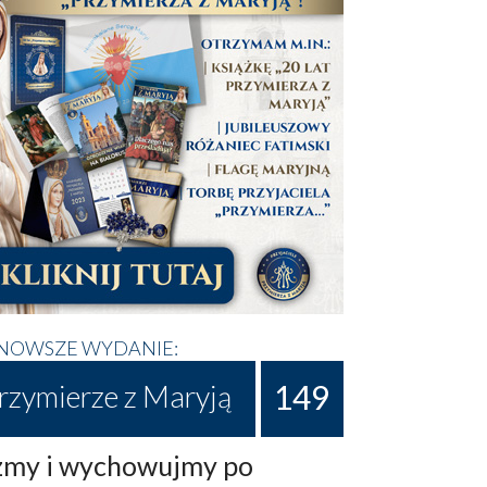
NOWSZE WYDANIE:
149
rzymierze z Maryją
my i wychowujmy po