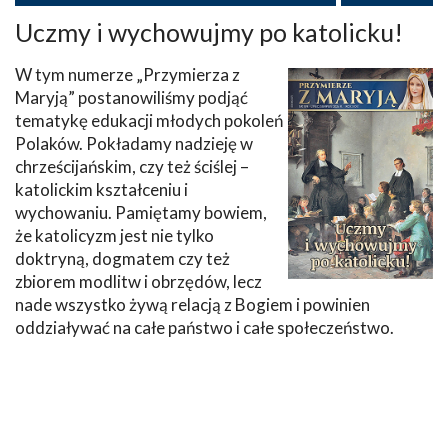
Uczmy i wychowujmy po katolicku!
W tym numerze „Przymierza z
Maryją” postanowiliśmy podjąć
tematykę edukacji młodych pokoleń
Polaków. Pokładamy nadzieję w
chrześcijańskim, czy też ściślej –
katolickim kształceniu i
wychowaniu. Pamiętamy bowiem,
że katolicyzm jest nie tylko
doktryną, dogmatem czy też
zbiorem modlitw i obrzędów, lecz
nade wszystko żywą relacją z Bogiem i powinien
oddziaływać na całe państwo i całe społeczeństwo.