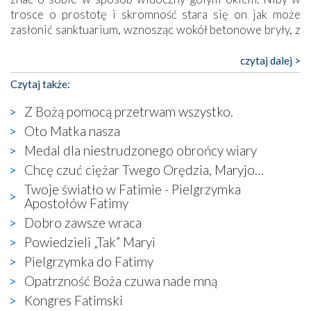
trosce o prostotę i skromność stara się on jak może
zasłonić sanktuarium, wznosząc wokół betonowe bryły, z
których niektóre nawet zostały poświęcone jako miejsca
katolickiego kultu. Tylko co wspólnego z żywą,
czytaj dalej >
autentyczną wiarą mogą mieć płaskie, szare bunkry albo
Czytaj także:
kaplice, w których Tabernakulum przypomina bardziej
skrzynkę na narzędzia? Albo co powiedzieć o ustawionym
Z Bożą pomocą przetrwam wszystko.
tuż przy nowej bazylice wielkim krzyżu, na którym
Oto Matka nasza
zamiast Chrystusa umieszczono dziwaczną postać jakby
Medal dla niestrudzonego obrońcy wiary
wyjętą ze starożytnych hieroglifów? W kulturowym
kontekście naszych czasów to raczej karykatura niż godny
Chcę czuć ciężar Twego Orędzia, Maryjo…
wizerunek Zbawiciela…
Twoje światło w Fatimie - Pielgrzymka
Zatem nawet w bezpośrednim otoczeniu sanktuarium
Apostołów Fatimy
naocznie przekonaliśmy się, że wewnątrz Kościoła toczy
Dobro zawsze wraca
się ogromna walka o kształt katolicyzmu i o serca
Powiedzieli „Tak” Maryi
wierzących. Do czego to zmaganie może prowadzić,
widzieliśmy w urokliwym, niewielkim mieście Obidos,
Pielgrzymka do Fatimy
gdzie w miejscu dawnego kościoła działa dzisiaj…
Opatrzność Boża czuwa nade mną
księgarnia.
Kongres Fatimski