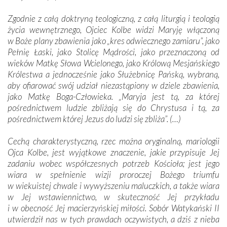
Zgodnie z całą doktryną teologiczną, z całą liturgią i teologią
życia wewnętrznego, Ojciec Kolbe widzi Maryję włączoną
w Boże plany zbawienia jako „kres odwiecznego zamiaru”, jako
Pełnię Łaski, jako Stolicę Mądrości, jako przeznaczoną od
wieków Matkę Słowa Wcielonego, jako Królową Mesjańskiego
Królestwa a jednocześnie jako Służebnicę Pańską, wybraną,
aby ofiarować swój udział niezastąpiony w dziele zbawienia,
jako Matkę Boga-Człowieka. „Maryja jest tą, za której
pośrednictwem ludzie zbliżają się do Chrystusa i tą, za
pośrednictwem której Jezus do ludzi się zbliża”. (…)
Cechą charakterystyczną, rzec można oryginalną, mariologii
Ojca Kolbe, jest wyjątkowe znaczenie, jakie przypisuje Jej
zadaniu wobec współczesnych potrzeb Kościoła; jest jego
wiara w spełnienie wizji proroczej Bożego triumfu
w wiekuistej chwale i wywyższeniu maluczkich, a także wiara
w Jej wstawiennictwo, w skuteczność Jej przykładu
i w obecność Jej macierzyńskiej miłości. Sobór Watykański II
utwierdził nas w tych prawdach oczywistych, a dziś z nieba