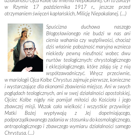
działalności Ojca Kolbe od imienia Niepokalanej. On to założył
w Rzymie 17 października 1917 r., jeszcze przed
otrzymaniem święceń kapłańskich, Milicję Niepokalanej. (…)
Spuścizna duchowa naszego
Błogosławionego nie budzi w nas ani
cienia wahania czy wątpliwości, chociaż
dziś właśnie pobożność maryjna wznieca
niekiedy pewną nieufność wobec dwu
nurtów teologicznych: chrystologicznego
i eklezjologicznego, które zdają się z nią
współzawodniczyć. Wręcz przeciwnie,
w mariologii Ojca Kolbe Chrystus zajmuje pierwsze, konieczne
i wystarczające dla ekonomii zbawienia miejsce. Ani w swych
poglądach teologicznych, ani w swej działalności apostolskiej,
Ojciec Kolbe nigdy nie pomijał miłości do Kościoła i jego
zbawczej misji. Wszak cała wielkość i wszystkie przywileje
Matki Bożej wypływają z Jej dopełniającego,
podporządkowanego zadania w stosunku do kosmologicznego,
antropologicznego i zbawczego wymiaru działalności samego
Chrystusa. (…)