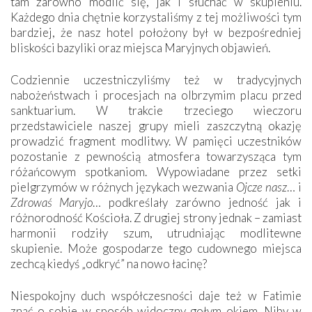
tam zarówno modlić się, jak i słuchać w skupieniu.
Każdego dnia chętnie korzystaliśmy z tej możliwości tym
bardziej, że nasz hotel położony był w bezpośredniej
bliskości bazyliki oraz miejsca Maryjnych objawień.
Codziennie uczestniczyliśmy też w tradycyjnych
nabożeństwach i procesjach na olbrzymim placu przed
sanktuarium. W trakcie trzeciego wieczoru
przedstawiciele naszej grupy mieli zaszczytną okazję
prowadzić fragment modlitwy. W pamięci uczestników
pozostanie z pewnością atmosfera towarzysząca tym
różańcowym spotkaniom. Wypowiadane przez setki
pielgrzymów w różnych językach wezwania
Ojcze nasz
… i
Zdrowaś Maryjo
… podkreślały zarówno jedność jak i
różnorodność Kościoła. Z drugiej strony jednak – zamiast
harmonii rodziły szum, utrudniając modlitewne
skupienie. Może gospodarze tego cudownego miejsca
zechcą kiedyś „odkryć” na nowo łacinę?
Niespokojny duch współczesności daje też w Fatimie
znać o sobie w sposób widoczny gołym okiem. Niby w