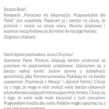
Podczas tej kilkudniowej wyprawy na każdym kroku
spotykaliśmy się z serdeczną otwartością
Szczęść Boże!
Portugalczyków. Podziwialiśmy ich ludową sztukę i
Kampania „Proroctwa nie lekceważcie. Przepowiednie dla
zwyczaje. Mimo że nasze kraje są od siebie bardzo
Polski” jest wspaniała. Popieram ją i bardzo się cieszę, że
oddalone, w żaden sposób nie czuliśmy się obco.
jesteście i stoicie na straży wiary. Musimy dziękować i
Sprawiła to oczywiście sama Matka Boża, ale też
wspierać naszą Królową za Jej miłość do naszego Narodu.
kulturowa bliskość biorąca swój początek w naszej
Zbigniew z Katowic
wspólnej wierze. Podczas wyjazdów do historycznych
miejsc, które znalazły się na trasie naszej pielgrzymki,
mieliśmy okazję przekonać się, że Maryja swoją opieką
Niech będzie pochwalony Jezus Chrystus!
otacza nie tylko nasz naród, lecz wszystkie nacje, które
Szanowny Panie Prezesie, dziękuję bardzo serdecznie za
się Jej ufnie oddają, a także każdą osobę, która zawierza
przesłane mi pozdrowienia urodzinowe. Ucieszyłam się z
Jej siebie oraz swych bliskich.
bardzo ładnej kartki. Jestem dumna z działalności
apostolskiej, jaką Państwo prowadzą. Podobają mi się bardzo
Dzieje Portugalii to również historia wierności Bogu i
czasopisma „Przymierze z Maryją” i „Apostoł Fatimy”. Cieszę
odstępstw, także w życiu władców. Trudne momenty w
się z tego, że mogę w nich znaleźć wiele bardzo ciekawych
wymiarze tak osobistym, jak i zbiorowym, przypominają o
artykułów poruszających interesujące mnie tematy. Cieszę się
konieczności ciągłego zabiegania o własną duszę i o łaskę
z tego, że wiele osób może korzystać z tych czasopism.
Opatrzności. Wierność przynosi pomyślność –
Pragnęłabym bardzo, aby wielu Polaków mogło zapoznać się z
przynajmniej w życiu duchowym. Odstępstwo owocuje
tymi ciekawymi gazetami.