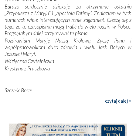
nieszczęściem i śmiercią. Te uniwersalne prawdy
Bardzo serdecznie dziękuję za otrzymane ostatnio
przychodziły na myśl, gdy słuchaliśmy opowieści
„Przymierze z Maryją” i „Apostoła Fatimy”. Znalazłam w tych
przewodników o portugalskich monarchach i wodzach,
numerach wiele interesujących mnie zagadnień. Cieszę się z
zwycięskich bitwach i nieszczęśliwych losach grzesznych
tego, że te czasopisma mogą trafić do wielu rodzin w Polsce.
kochanków.
Pragnęłabym dalej otrzymywać te pisma.
Pozdrawiam Maryję Naszą Królową. Życzę Panu i
Byli tym razem pośród Apostołów Fatimy reprezentanci
współpracownikom dużo zdrowia i wielu łask Bożych w
każdego spośród żyjących pokoleń. Najmłodszy uczestnik
Jezusie i Maryi.
liczył sobie 13 lat, zaś senior, pan Zdzisław – już 94.
–
Wdzięczna Czytelniczka
Całe życie marzyłem, by tu przyjechać
– przyznał w
Krystyna z Pruszkowa
rozmowie.
Nasza pielgrzymka nie byłaby tak bogata w duchową treść
Szczęść Boże!
bez obecności duszpasterza – księdza Krzysztofa.
Oprócz zapewnienia nam możliwości codziennego
Bardzo dziękuję za przysyłanie mi „Przymierza z Maryją”. Jest
czytaj dalej >
wysłuchania Mszy Świętej, dawał on wyrazy swej
to pismo, które bardzo sobie cenię i szanuję. Redagujecie
niezwykłej czci dla Matki Bożej śpiewem
Godzinek
i
ciekawe artykuły. Zawsze czekam na nowe numery i pragnę
pięknych pieśni.
poinformować, że zawsze będę Was wspierać. Niech Pan Bóg
nas prowadzi!
Każdy z nas przywiózł Matce Bożej bagaż własnych
Barbara