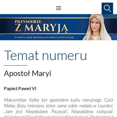
Temat numeru
Apostoł Maryi
Papież Paweł VI
Maksymilian Kolbe był apostołem kultu maryjnego. Czcił
Matkę Bożą imieniem, które sama sobie nadała w Lourdes:
„Jam jest Niepokalane Poczęcie”. Niepodobna rozłączać