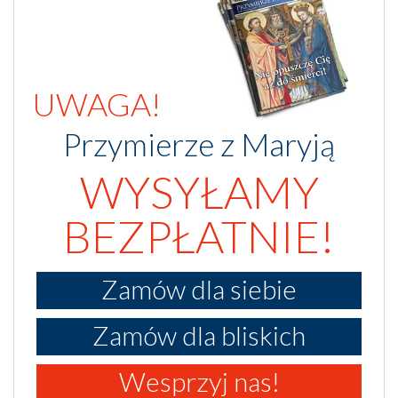
UWAGA!
Przymierze z Maryją
WYSYŁAMY
BEZPŁATNIE!
Zamów dla siebie
Zamów dla bliskich
Wesprzyj nas!