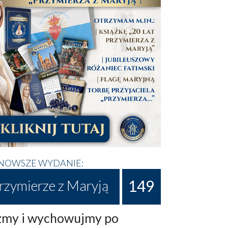
NOWSZE WYDANIE:
149
rzymierze z Maryją
my i wychowujmy po