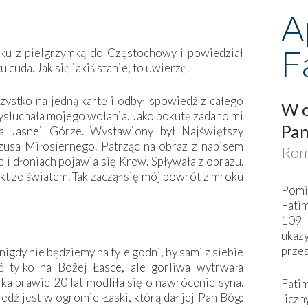
A
F
ku z pielgrzymką do Częstochowy i powiedział
 cuda. Jak się jakiś stanie, to uwierzę.
ystko na jedną kartę i odbył spowiedź z całego
W o
ysłuchała mojego wołania. Jako pokutę zadano mi
Pan
na Jasnej Górze. Wystawiony był Najświętszy
usa Miłosiernego. Patrząc na obraz z napisem
Rom
e i dłoniach pojawia się Krew. Spływała z obrazu.
kt ze światem. Tak zaczął się mój powrót z mroku
Pomi
Fati
109 
ukaz
przes
igdy nie będziemy na tyle godni, by sami z siebie
 tylko na Bożej Łasce, ale gorliwa wytrwała
a prawie 20 lat modliła się o nawrócenie syna.
Fati
edź jest w ogromie Łaski, którą dał jej Pan Bóg:
liczn