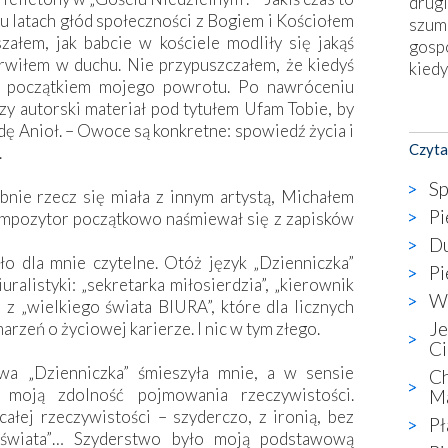
drugi
ku latach głód społeczności z Bogiem i Kościołem
szum
załem, jak babcie w kościele modliły się jakąś
gosp
rwiłem w duchu. Nie przypuszczałem, że kiedyś
kiedy
e początkiem mojego powrotu. Po nawróceniu
szy autorski materiał pod tytułem Ufam Tobie, by
Nies
ę Anioł. – Owoce są konkretne: spowiedź życia i
Fati
Czyta
.
okie
star
Sp
nie rzecz się miała z innym artystą, Michałem
wzno
Pi
ompozytor początkowo naśmiewał się z zapisków
niekt
Du
katol
ło dla mnie czytelne. Otóż język „Dzienniczka”
aute
Pi
ralistyki: „sekretarka miłosierdzia”, „kierownik
bunk
W 
z „wielkiego świata BIURA”, które dla licznych
przyp
Je
arzeń o życiowej karierze. I nic w tym złego.
co p
Ci
bazy
wa „Dzienniczka” śmieszyła mnie, a w sensie
Ch
Chry
 moją zdolność pojmowania rzeczywistości.
M
wyję
ałej rzeczywistości – szyderczo, z ironią, bez
kultu
Pł
o świata”… Szyderstwo było moją podstawową
karyk