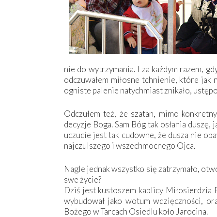
nie do wytrzymania. I za każdym razem, gd
odczuwałem miłosne tchnienie, które jak n
ogniste palenie natychmiast znikało, ustęp
Odczułem też, że szatan, mimo konkretn
decyzje Boga. Sam Bóg tak osłania duszę, j
uczucie jest tak cudowne, że dusza nie oba
najczulszego i wszechmocnego Ojca.
Nagle jednak wszystko się zatrzymało, otwo
swe życie?
Dziś jest kustoszem kaplicy Miłosierdzia
wybudował jako wotum wdzięczności, ora
Bożego w Tarcach Osiedlu koło Jarocina.