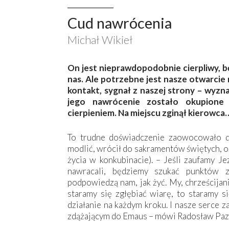
Cud nawrócenia
Michał Wikieł
On jest nieprawdopodobnie cierpliwy, bę
nas. Ale potrzebne jest nasze otwarcie
kontakt, sygnał z naszej strony – wyzn
jego nawrócenie zostało okupione
cierpieniem. Na miejscu zginął kierowca
To trudne doświadczenie zaowocowało dia
modlić, wrócił do sakramentów świętych, oż
życia w konkubinacie). – Jeśli zaufamy J
nawracali, będziemy szukać punktów 
podpowiedzą nam, jak żyć. My, chrześcijani
staramy się zgłębiać wiarę, to staramy s
działanie na każdym kroku. I nasze serce 
zdążającym do Emaus – mówi Radosław Paz