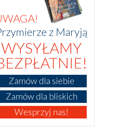
UWAGA!
Przymierze z Maryją
WYSYŁAMY
BEZPŁATNIE!
Zamów dla siebie
Zamów dla bliskich
Wesprzyj nas!