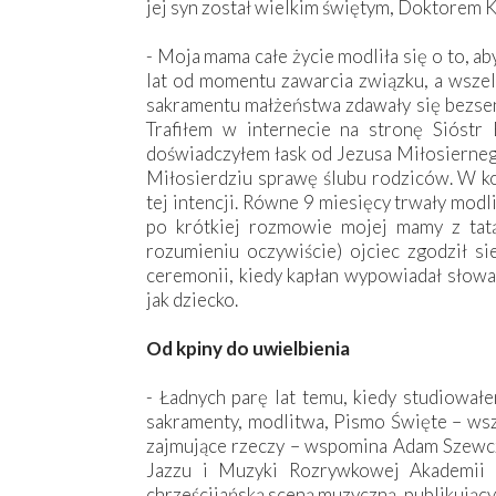
jej syn został wielkim świętym, Doktorem Ko
- Moja mama całe życie modliła się o to, a
lat od momentu zawarcia związku, a wszel
sakramentu małżeństwa zdawały się bezsen
Trafiłem w internecie na stronę Sióst
doświadczyłem łask od Jezusa Miłosierneg
Miłosierdziu sprawę ślubu rodziców. W ko
tej intencji. Równe 9 miesięcy trwały modlit
po krótkiej rozmowie mojej mamy z tat
rozumieniu oczywiście) ojciec zgodził s
ceremonii, kiedy kapłan wypowiadał słowa,
jak dziecko.
Od kpiny do uwielbienia
- Ładnych parę lat temu, kiedy studiowałe
sakramenty, modlitwa, Pismo Święte – wszy
zajmujące rzeczy – wspomina Adam Szewc
Jazzu i Muzyki Rozrywkowej Akademii 
chrześcijańską sceną muzyczną, publikujący 