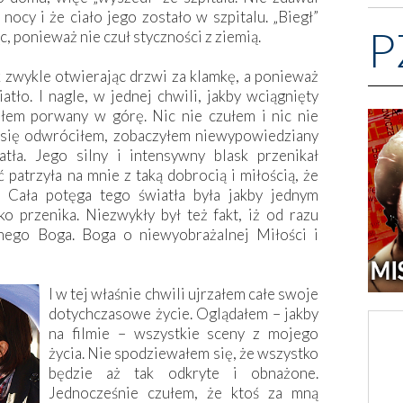
nocy i że ciało jego zostało w szpitalu. „Biegł”
P
c, ponieważ nie czuł styczności z ziemią.
 zwykle otwierając drzwi za klamkę, a ponieważ
tło. I nagle, w jednej chwili, jakby wciągnięty
ałem porwany w górę. Nic nie czułem i nic nie
 się odwróciłem, zobaczyłem niewypowiedziany
ła. Jego silny i intensywny blask przenikał
 patrzyła na mnie z taką dobrocią i miłością, że
. Cała potęga tego światła była jakby jednym
o przenika. Niezwykły był też fakt, iż od razu
mego Boga. Boga o niewyobrażalnej Miłości i
I w tej właśnie chwili ujrzałem całe swoje
dotychczasowe życie. Oglądałem – jakby
na filmie – wszystkie sceny z mojego
życia. Nie spodziewałem się, że wszystko
będzie aż tak odkryte i obnażone.
Jednocześnie czułem, że ktoś za mną