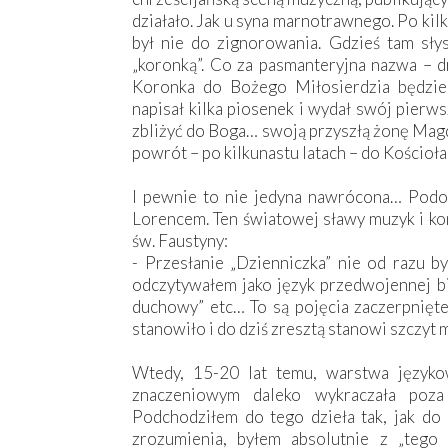
działało. Jak u syna marnotrawnego. Po kil
był nie do zignorowania. Gdzieś tam słys
„koronką”. Co za pasmanteryjna nazwa – d
Koronka do Bożego Miłosierdzia będzi
napisał kilka piosenek i wydał swój pierw
zbliżyć do Boga… swoją przyszłą żonę Magd
powrót – po kilkunastu latach – do Kościoła
I pewnie to nie jedyna nawrócona… Podob
Lorencem. Ten światowej sławy muzyk i k
św. Faustyny:
- Przesłanie „Dzienniczka” nie od razu by
odczytywałem jako język przedwojennej biu
duchowy” etc… To są pojęcia zaczerpnięte 
stanowiło i do dziś zresztą stanowi szczyt m
Wtedy, 15-20 lat temu, warstwa języko
znaczeniowym daleko wykraczała poza
Podchodziłem do tego dzieła tak, jak do c
zrozumienia, byłem absolutnie z „teg