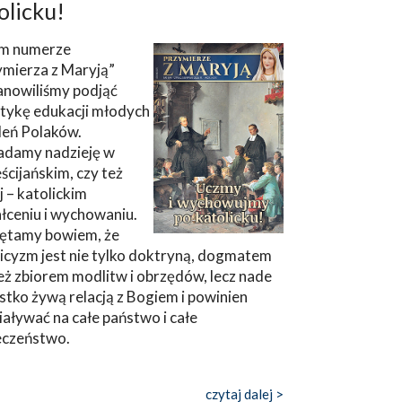
olicku!
m numerze
ymierza z Maryją”
anowiliśmy podjąć
tykę edukacji młodych
leń Polaków.
adamy nadzieję w
ścijańskim, czy też
ej – katolickim
łceniu i wychowaniu.
ętamy bowiem, że
icyzm jest nie tylko doktryną, dogmatem
eż zbiorem modlitw i obrzędów, lecz nade
tko żywą relacją z Bogiem i powinien
aływać na całe państwo i całe
eczeństwo.
czytaj dalej >