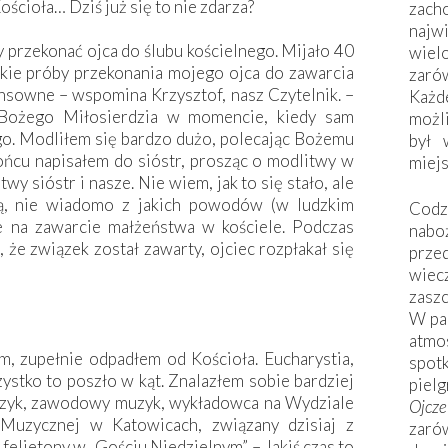
ścioła… Dziś już się to nie zdarza?
zac
naj
by przekonać ojca do ślubu kościelnego. Mijało 40
wiel
kie próby przekonania mojego ojca do zawarcia
zarów
sowne – wspomina Krzysztof, nasz Czytelnik. –
Każd
r Bożego Miłosierdzia w momencie, kiedy sam
możli
o. Modliłem się bardzo dużo, polecając Bożemu
był 
ńcu napisałem do sióstr, prosząc o modlitwy w
miej
wy sióstr i nasze. Nie wiem, jak to się stało, ale
ą, nie wiadomo z jakich powodów (w ludzkim
Codzi
ie na zawarcie małżeństwa w kościele. Podczas
nabo
 że związek został zawarty, ojciec rozpłakał się
prze
wiec
zaszc
W pa
atmo
m, zupełnie odpadłem od Kościoła. Eucharystia,
spo
stko to poszło w kąt. Znalazłem sobie bardziej
piel
zyk, zawodowy muzyk, wykładowca na Wydziale
Ojcz
Muzycznej w Katowicach, związany dzisiaj z
zarów
felietony w „Gościu Niedzielnym”. – Jakiś czas to