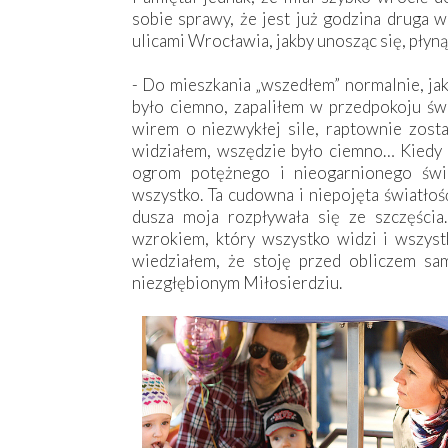
sobie sprawy, że jest już godzina druga w 
ulicami Wrocławia, jakby unosząc się, płyną
- Do mieszkania „wszedłem” normalnie, jak
było ciemno, zapaliłem w przedpokoju świa
wirem o niezwykłej sile, raptownie zost
widziałem, wszędzie było ciemno… Kiedy
ogrom potężnego i nieogarnionego świat
wszystko. Ta cudowna i niepojęta światłość
dusza moja rozpływała się ze szczęścia
wzrokiem, który wszystko widzi i wszystk
wiedziałem, że stoję przed obliczem sa
niezgłębionym Miłosierdziu.