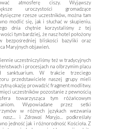
hować atmosferę ciszy. Wyjąwszy
większe uroczystości gromadzące
otysięczne rzesze uczestników, można tam
no modlić się, jak i słuchać w skupieniu.
ego dnia chętnie korzystaliśmy z tej
wości tym bardziej, że nasz hotel położony
w bezpośredniej bliskości bazyliki oraz
sca Maryjnych objawień.
ennie uczestniczyliśmy też w tradycyjnych
żeństwach i procesjach na olbrzymim placu
d sanktuarium. W trakcie trzeciego
zoru przedstawiciele naszej grupy mieli
zytną okazję prowadzić fragment modlitwy.
mięci uczestników pozostanie z pewnością
sfera towarzysząca tym różańcowym
tkaniom. Wypowiadane przez setki
grzymów w różnych językach wezwania
e nasz
… i
Zdrowaś Maryjo
… podkreślały
no jedność jak i różnorodność Kościoła. Z