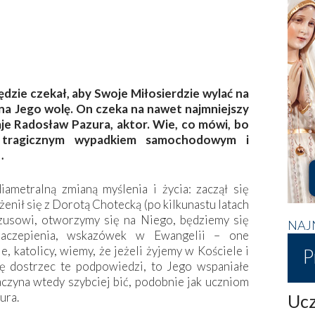
dzie czekał, aby Swoje Miłosierdzie wylać na
 na Jego wolę. On czeka na nawet najmniejszy
aje Radosław Pazura, aktor. Wie, co mówi, bo
 tragicznym wypadkiem samochodowym i
…
metralną zmianą myślenia i życia: zaczął się
enił się z Dorotą Chotecką (po kilkunastu latach
ezusowi, otworzymy się na Niego, będziemy się
NAJ
zaczepienia, wskazówek w Ewangelii – one
e, katolicy, wiemy, że jeżeli żyjemy w Kościele i
P
ię dostrzec te podpowiedzi, to Jego wspaniałe
zaczyna wtedy szybciej bić, podobnie jak uczniom
ura.
Ucz