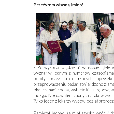
Przeżyłem własną śmierć
- Po wykonaniu „dzieła” właściciel „Mefi
wyznał w jednym z numerów czasopisma „
pobity przez kilku młodych opryszk
przeprowadzeniu badań stwierdzono złaman
oka, złamanie nosa, wybicie kilku zębów, 
mózgu. Nie dawałem żadnych znaków życia,
Tylko jeden z lekarzy wypowiedział prorocze 
Pamiętał jednak, że miał szybko wrócić d