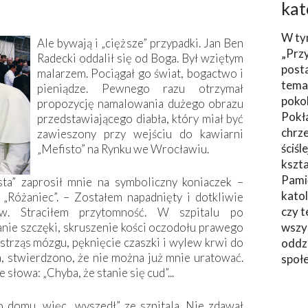
kat
W ty
Ale bywają i „cięższe” przypadki. Jan Ben
„Prz
Radecki oddalił się od Boga. Był wziętym
post
malarzem. Pociągał go świat, bogactwo i
tema
pieniądze. Pewnego razu otrzymał
poko
propozycję namalowania dużego obrazu
Pokł
przedstawiającego diabła, który miał być
chrze
zawieszony przy wejściu do kawiarni
ściśl
„Mefisto” na Rynku we Wrocławiu.
kszta
Pami
sta” zaprosił mnie na symboliczny koniaczek –
katol
Różaniec”. – Zostałem napadnięty i dotkliwie
czy t
ów. Straciłem przytomność. W szpitalu po
ie szczęki, skruszenie kości oczodołu prawego
wszys
wstrząs mózgu, pęknięcie czaszki i wylew krwi do
oddzi
 stwierdzono, że nie można już mnie uratować.
społ
słowa: „Chyba, że stanie się cud”...
o domu, więc „wyszedł” ze szpitala. Nie zdawał