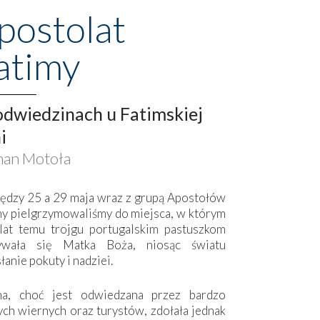
postolat
atimy
dwiedzinach u Fatimskiej
i
an Motoła
ędzy 25 a 29 maja wraz z grupą Apostołów
my pielgrzymowaliśmy do miejsca, w którym
lat temu trojgu portugalskim pastuszkom
ywała się Matka Boża, niosąc światu
łanie pokuty i nadziei.
ma, choć jest odwiedzana przez bardzo
ych wiernych oraz turystów, zdołała jednak