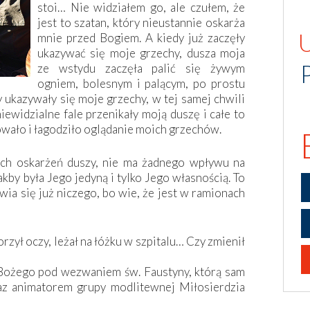
stoi… Nie widziałem go, ale czułem, że
jest to szatan, który nieustannie oskarża
mnie przed Bogiem. A kiedy już zaczęły
ukazywać się moje grzechy, dusza moja
ze wstydu zaczęła palić się żywym
ogniem, bolesnym i palącym, po prostu
y ukazywały się moje grzechy, w tej samej chwili
iewidzialne fale przenikały moją duszę i całe to
owało i łagodziło oglądanie moich grzechów.
ych oskarżeń duszy, nie ma żadnego wpływu na
akby była Jego jedyną i tylko Jego własnością. To
wia się już niczego, bo wie, że jest w ramionach
rzył oczy, leżał na łóżku w szpitalu… Czy zmienił
 Bożego pod wezwaniem św. Faustyny, którą sam
z animatorem grupy modlitewnej Miłosierdzia