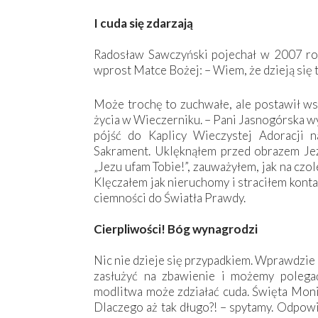
I cuda się zdarzają
Radosław Sawczyński pojechał w 2007 ro
wprost Matce Bożej: – Wiem, że dzieją się tu
Może trochę to zuchwałe, ale postawił wsz
życia w Wieczerniku. – Pani Jasnogórska w
pójść do Kaplicy Wieczystej Adoracji 
Sakrament. Uklęknąłem przed obrazem Jez
„Jezu ufam Tobie!”, zauważyłem, jak na czol
Klęczałem jak nieruchomy i straciłem konta
ciemności do Światła Prawdy.
Cierpliwości! Bóg wynagrodzi
Nic nie dzieje się przypadkiem. Wprawdzie n
zasłużyć na zbawienie i możemy polegać
modlitwa może zdziałać cuda. Święta Monik
Dlaczego aż tak długo?! – spytamy. Odpowi