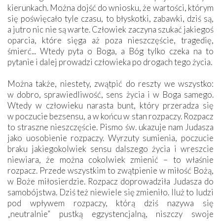
kierunkach. Można dojść do wniosku, że wartości, którym
się poświęcało tyle czasu, to błyskotki, zabawki, dziś są,
a jutro nic nie są warte. Człowiek zaczyna szukać jakiegoś
oparcia, które sięga aż poza nieszczęście, tragedię,
śmierć... Wtedy pyta o Boga, a Bóg tylko czeka na to
pytanie i dalej prowadzi człowieka po drogach tego życia.
Można także, niestety, zwątpić do reszty we wszystko:
w dobro, sprawiedliwość, sens życia i w Boga samego.
Wtedy w człowieku narasta bunt, który przeradza się
w poczucie bezsensu, a w końcu w stan rozpaczy. Rozpacz
to straszne nieszczęście. Pismo św. ukazuje nam Judasza
jako uosobienie rozpaczy. Wyrzuty sumienia, poczucie
braku jakiegokolwiek sensu dalszego życia i wreszcie
niewiara, że można cokolwiek zmienić – to właśnie
rozpacz. Przede wszystkim to zwątpienie w miłość Bożą,
w Boże miłosierdzie. Rozpacz doprowadziła Judasza do
samobójstwa. Dziś też niewiele się zmieniło. Iluż to ludzi
pod wpływem rozpaczy, którą dziś nazywa się
„neutralnie” pustką egzystencjalną, niszczy swoje