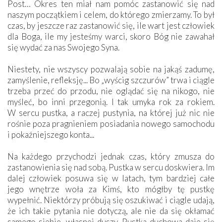
Post… Okres ten miał nam pomóc zastanowić się nad
naszym początkiem i celem, do którego zmierzamy. To był
czas, by jeszcze raz zastanowić się, ile wart jest człowiek
dla Boga, ile my jesteśmy warci, skoro Bóg nie zawahał
się wydać za nas Swojego Syna.
Niestety, nie wszyscy pozwalają sobie na jakąś zadumę,
zamyślenie, refleksję... Bo „wyścig szczurów” trwa i ciągle
trzeba przeć do przodu, nie oglądać się na nikogo, nie
myśleć, bo inni przegonią. I tak umyka rok za rokiem.
W sercu pustka, a raczej pustynia, na której już nic nie
rośnie poza pragnieniem posiadania nowego samochodu
i pokaźniejszego konta...
Na każdego przychodzi jednak czas, który zmusza do
zastanowienia się nad sobą. Pustka w sercu doskwiera. Im
dalej człowiek posuwa się w latach, tym bardziej całe
jego wnętrze woła za Kimś, kto mógłby tę pustkę
wypełnić. Niektórzy próbują się oszukiwać i ciągle udają,
że ich takie pytania nie dotyczą, ale nie da się okłamać
samego siebie, własnej duszy. Pustka duchowa daje się