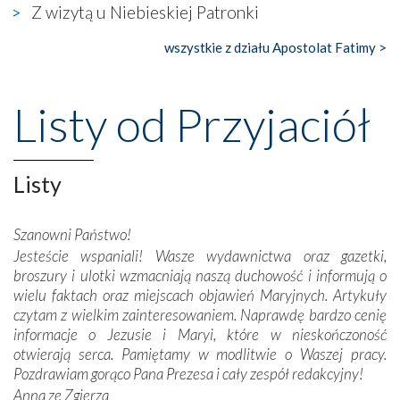
Z wizytą u Niebieskiej Patronki
Nasze pielgrzymkowe wyprawy, których celem były
wszystkie z działu Apostolat Fatimy >
wspaniałe klasztory w miasteczku Alcobaça czy w Batalhi,
przeniosły nas do czasów, gdy świątynie bez wątpienia
wznoszono na chwałę Bożą, na przykład – w podzięce za
Listy od Przyjaciół
Opatrznościową pomoc w wygranej bitwie o
niepodległość kraju. Zachwyt budziła potężna, a zarazem
misterna architektura tych monumentalnych dzieł,
wspaniałe zdobienia, dbałość ich twórców o detale,
Listy
połączenie talentów z wytrwałością i pracowitością
budowniczych.
Szanowni Państwo!
Jesteście wspaniali! Wasze wydawnictwa oraz gazetki,
Podążyliśmy też śladami fatimskich wizjonerów – Łucji
broszury i ulotki wzmacniają naszą duchowość i informują o
dos Santos oraz świętych Hiacynty i Franciszka Marto.
wielu faktach oraz miejscach objawień Maryjnych. Artykuły
Modliliśmy się przy ich grobach. Odprawiliśmy Drogę
czytam z wielkim zainteresowaniem. Naprawdę bardzo cenię
Krzyżową w ich rodzinnych stronach, odwiedziliśmy
informacje o Jezusie i Maryi, które w nieskończoność
domy, w których żyli.
otwierają serca. Pamiętamy w modlitwie o Waszej pracy.
Pozdrawiam gorąco Pana Prezesa i cały zespół redakcyjny!
W miejscu objawień Matki Bożej zapaliliśmy świece
Anna ze Zgierza
przywiezione wraz z intencjami powierzonymi nam przez