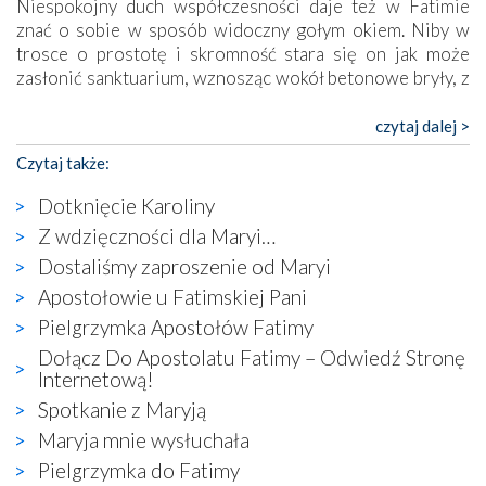
Niespokojny duch współczesności daje też w Fatimie
znać o sobie w sposób widoczny gołym okiem. Niby w
trosce o prostotę i skromność stara się on jak może
zasłonić sanktuarium, wznosząc wokół betonowe bryły, z
których niektóre nawet zostały poświęcone jako miejsca
katolickiego kultu. Tylko co wspólnego z żywą,
czytaj dalej >
autentyczną wiarą mogą mieć płaskie, szare bunkry albo
Czytaj także:
kaplice, w których Tabernakulum przypomina bardziej
skrzynkę na narzędzia? Albo co powiedzieć o ustawionym
Dotknięcie Karoliny
tuż przy nowej bazylice wielkim krzyżu, na którym
Z wdzięczności dla Maryi…
zamiast Chrystusa umieszczono dziwaczną postać jakby
Dostaliśmy zaproszenie od Maryi
wyjętą ze starożytnych hieroglifów? W kulturowym
kontekście naszych czasów to raczej karykatura niż godny
Apostołowie u Fatimskiej Pani
wizerunek Zbawiciela…
Pielgrzymka Apostołów Fatimy
Zatem nawet w bezpośrednim otoczeniu sanktuarium
Dołącz Do Apostolatu Fatimy – Odwiedź Stronę
naocznie przekonaliśmy się, że wewnątrz Kościoła toczy
Internetową!
się ogromna walka o kształt katolicyzmu i o serca
Spotkanie z Maryją
wierzących. Do czego to zmaganie może prowadzić,
widzieliśmy w urokliwym, niewielkim mieście Obidos,
Maryja mnie wysłuchała
gdzie w miejscu dawnego kościoła działa dzisiaj…
Pielgrzymka do Fatimy
księgarnia.