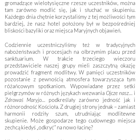
gromadzące wielotysięczne rzesze uczestników, można
tam zarówno modlić się, jak i słuchać w skupieniu.
Każdego dnia chętnie korzystaliśmy z tej możliwości tym
bardziej, że nasz hotel położony był w bezpośredniej
bliskości bazyliki oraz miejsca Maryjnych objawień.
Codziennie uczestniczyliśmy też w tradycyjnych
nabożeństwach i procesjach na olbrzymim placu przed
sanktuarium. W trakcie trzeciego wieczoru
przedstawiciele naszej grupy mieli zaszczytną okazję
prowadzić fragment modlitwy. W pamięci uczestników
pozostanie z pewnością atmosfera towarzysząca tym
różańcowym spotkaniom. Wypowiadane przez setki
pielgrzymów w różnych językach wezwania
Ojcze nasz
… i
Zdrowaś Maryjo
… podkreślały zarówno jedność jak i
różnorodność Kościoła. Z drugiej strony jednak – zamiast
harmonii rodziły szum, utrudniając modlitewne
skupienie. Może gospodarze tego cudownego miejsca
zechcą kiedyś „odkryć” na nowo łacinę?