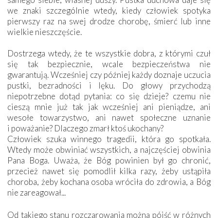
we znaki szczególnie wtedy, kiedy człowiek spotyka
pierwszy raz na swej drodze chorobę, śmierć lub inne
wielkie nieszczęście.
Dostrzega wtedy, że te wszystkie dobra, z którymi czuł
się tak bezpiecznie, wcale bezpieczeństwa nie
gwarantują. Wcześniej czy później każdy doznaje uczucia
pustki, bezradności i lęku. Do głowy przychodzą
niepotrzebne dotąd pytania: co się dzieje? czemu nie
cieszą mnie już tak jak wcześniej ani pieniądze, ani
wesołe towarzystwo, ani nawet społeczne uznanie
i poważanie? Dlaczego zmarł ktoś ukochany?
Człowiek szuka winnego tragedii, która go spotkała.
Wtedy może obwiniać wszystkich, a najczęściej obwinia
Pana Boga. Uważa, że Bóg powinien był go chronić,
przecież nawet się pomodlił kilka razy, żeby ustąpiła
choroba, żeby kochana osoba wróciła do zdrowia, a Bóg
nie zareagował...
Od takiego stanu rozczarowania można pójść w różnych