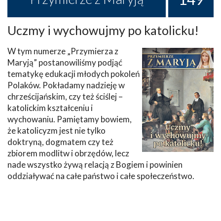
Uczmy i wychowujmy po katolicku!
W tym numerze „Przymierza z
Maryją” postanowiliśmy podjąć
tematykę edukacji młodych pokoleń
Polaków. Pokładamy nadzieję w
chrześcijańskim, czy też ściślej –
katolickim kształceniu i
wychowaniu. Pamiętamy bowiem,
że katolicyzm jest nie tylko
doktryną, dogmatem czy też
zbiorem modlitw i obrzędów, lecz
nade wszystko żywą relacją z Bogiem i powinien
oddziaływać na całe państwo i całe społeczeństwo.