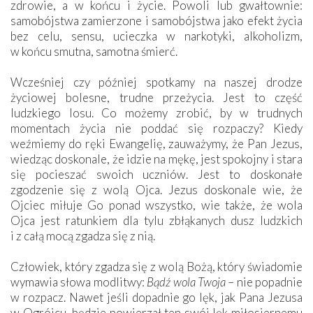
zdrowie, a w końcu i życie. Powoli lub gwałtownie:
samobójstwa zamierzone i samobójstwa jako efekt życia
bez celu, sensu, ucieczka w narkotyki, alkoholizm,
w końcu smutna, samotna śmierć.
Wcześniej czy później spotkamy na naszej drodze
życiowej bolesne, trudne przeżycia. Jest to część
ludzkiego losu. Co możemy zrobić, by w trudnych
momentach życia nie poddać się rozpaczy? Kiedy
weźmiemy do ręki Ewangelię, zauważymy, że Pan Jezus,
wiedząc doskonale, że idzie na mękę, jest spokojny i stara
się pocieszać swoich uczniów. Jest to doskonałe
zgodzenie się z wolą Ojca. Jezus doskonale wie, że
Ojciec miłuje Go ponad wszystko, wie także, że wola
Ojca jest ratunkiem dla tylu zbłąkanych dusz ludzkich
i z całą mocą zgadza się z nią.
Człowiek, który zgadza się z wolą Bożą, który świadomie
wymawia słowa modlitwy:
Bądź wola Twoja
– nie popadnie
w rozpacz. Nawet jeśli dopadnie go lęk, jak Pana Jezusa
w Ogrójcu, będzie powierzał ten swój lęk miłosiernemu