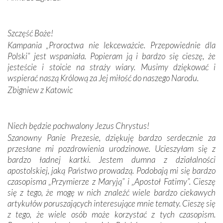
Darczyńców w ramach akcji „Twoje światło w Fatimie”.
Podczas tej kilkudniowej wyprawy na każdym kroku
spotykaliśmy się z serdeczną otwartością
Szczęść Boże!
Portugalczyków. Podziwialiśmy ich ludową sztukę i
Kampania „Proroctwa nie lekceważcie. Przepowiednie dla
zwyczaje. Mimo że nasze kraje są od siebie bardzo
Polski” jest wspaniała. Popieram ją i bardzo się cieszę, że
oddalone, w żaden sposób nie czuliśmy się obco.
jesteście i stoicie na straży wiary. Musimy dziękować i
Sprawiła to oczywiście sama Matka Boża, ale też
wspierać naszą Królową za Jej miłość do naszego Narodu.
kulturowa bliskość biorąca swój początek w naszej
Zbigniew z Katowic
wspólnej wierze. Podczas wyjazdów do historycznych
miejsc, które znalazły się na trasie naszej pielgrzymki,
mieliśmy okazję przekonać się, że Maryja swoją opieką
Niech będzie pochwalony Jezus Chrystus!
otacza nie tylko nasz naród, lecz wszystkie nacje, które
Szanowny Panie Prezesie, dziękuję bardzo serdecznie za
się Jej ufnie oddają, a także każdą osobę, która zawierza
przesłane mi pozdrowienia urodzinowe. Ucieszyłam się z
Jej siebie oraz swych bliskich.
bardzo ładnej kartki. Jestem dumna z działalności
apostolskiej, jaką Państwo prowadzą. Podobają mi się bardzo
Dzieje Portugalii to również historia wierności Bogu i
czasopisma „Przymierze z Maryją” i „Apostoł Fatimy”. Cieszę
odstępstw, także w życiu władców. Trudne momenty w
się z tego, że mogę w nich znaleźć wiele bardzo ciekawych
wymiarze tak osobistym, jak i zbiorowym, przypominają o
artykułów poruszających interesujące mnie tematy. Cieszę się
konieczności ciągłego zabiegania o własną duszę i o łaskę
z tego, że wiele osób może korzystać z tych czasopism.
Opatrzności. Wierność przynosi pomyślność –