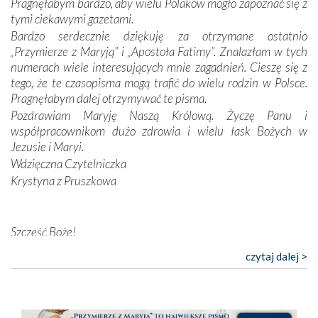
Pragnęłabym bardzo, aby wielu Polaków mogło zapoznać się z
przynajmniej w życiu duchowym. Odstępstwo owocuje
tymi ciekawymi gazetami.
nieszczęściem i śmiercią. Te uniwersalne prawdy
Bardzo serdecznie dziękuję za otrzymane ostatnio
przychodziły na myśl, gdy słuchaliśmy opowieści
„Przymierze z Maryją” i „Apostoła Fatimy”. Znalazłam w tych
przewodników o portugalskich monarchach i wodzach,
numerach wiele interesujących mnie zagadnień. Cieszę się z
zwycięskich bitwach i nieszczęśliwych losach grzesznych
tego, że te czasopisma mogą trafić do wielu rodzin w Polsce.
kochanków.
Pragnęłabym dalej otrzymywać te pisma.
Pozdrawiam Maryję Naszą Królową. Życzę Panu i
Byli tym razem pośród Apostołów Fatimy reprezentanci
współpracownikom dużo zdrowia i wielu łask Bożych w
każdego spośród żyjących pokoleń. Najmłodszy uczestnik
Jezusie i Maryi.
liczył sobie 13 lat, zaś senior, pan Zdzisław – już 94.
–
Wdzięczna Czytelniczka
Całe życie marzyłem, by tu przyjechać
– przyznał w
Krystyna z Pruszkowa
rozmowie.
Nasza pielgrzymka nie byłaby tak bogata w duchową treść
Szczęść Boże!
bez obecności duszpasterza – księdza Krzysztofa.
Oprócz zapewnienia nam możliwości codziennego
Bardzo dziękuję za przysyłanie mi „Przymierza z Maryją”. Jest
czytaj dalej >
wysłuchania Mszy Świętej, dawał on wyrazy swej
to pismo, które bardzo sobie cenię i szanuję. Redagujecie
niezwykłej czci dla Matki Bożej śpiewem
Godzinek
i
ciekawe artykuły. Zawsze czekam na nowe numery i pragnę
pięknych pieśni.
poinformować, że zawsze będę Was wspierać. Niech Pan Bóg
nas prowadzi!