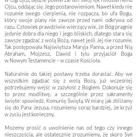
Ojcu, oddając się Jego postanowieniom. Nawet kiedy nie
rozumie swego cierpienia, nie rozpacza, bo ufa Bogu,
który swoje plany nie zawsze przed nami odkrywa od
razu. Człowiek prawdziwie wierzący wie, że Bóg pragnie
jedynie dobra dla niego i jego bliskich, dlatego stara się
zawsze zgadzać z wolą Bożą, nawet jeśli Jej nie rozumie.
Tak postępowała Najświętsza Maryja Panna, a przed Nią
Abraham, Mojżesz, Dawid i tylu przyjaciół Boga
w Nowym Testamencie – w czasie Kościoła.
Naturalnie do takiej postawy trzeba dorastać. Aby we
wszystkim zgadzać się z wolą Bożą, już wcześniej
potrzebujemy wejść w zażyłość z Bogiem. Dokonuje się
to przez modlitwę, a szczególnie przez sakramenty
święte: spowiedź, Komunię Świętą. W miarę jak zbliżamy
się do Pana Jezusa, rozumiemy coraz bardziej, że krzyż
w życiu jest konieczny.
Możemy prosić o uwolnienie nas od tego czy innego
nieszczęścia, ale ostatecznie zrozumiemy, że skoro Syn