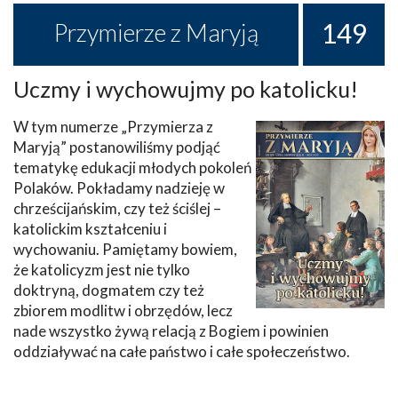
149
Przymierze z Maryją
Uczmy i wychowujmy po katolicku!
W tym numerze „Przymierza z
Maryją” postanowiliśmy podjąć
tematykę edukacji młodych pokoleń
Polaków. Pokładamy nadzieję w
chrześcijańskim, czy też ściślej –
katolickim kształceniu i
wychowaniu. Pamiętamy bowiem,
że katolicyzm jest nie tylko
doktryną, dogmatem czy też
zbiorem modlitw i obrzędów, lecz
nade wszystko żywą relacją z Bogiem i powinien
oddziaływać na całe państwo i całe społeczeństwo.