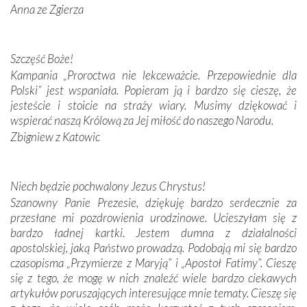
Anna ze Zgierza
W miejscu objawień Matki Bożej zapaliliśmy świece
przywiezione wraz z intencjami powierzonymi nam przez
Darczyńców w ramach akcji „Twoje światło w Fatimie”.
Podczas tej kilkudniowej wyprawy na każdym kroku
Szczęść Boże!
spotykaliśmy się z serdeczną otwartością
Kampania „Proroctwa nie lekceważcie. Przepowiednie dla
Portugalczyków. Podziwialiśmy ich ludową sztukę i
Polski” jest wspaniała. Popieram ją i bardzo się cieszę, że
zwyczaje. Mimo że nasze kraje są od siebie bardzo
jesteście i stoicie na straży wiary. Musimy dziękować i
oddalone, w żaden sposób nie czuliśmy się obco.
wspierać naszą Królową za Jej miłość do naszego Narodu.
Sprawiła to oczywiście sama Matka Boża, ale też
Zbigniew z Katowic
kulturowa bliskość biorąca swój początek w naszej
wspólnej wierze. Podczas wyjazdów do historycznych
miejsc, które znalazły się na trasie naszej pielgrzymki,
Niech będzie pochwalony Jezus Chrystus!
mieliśmy okazję przekonać się, że Maryja swoją opieką
Szanowny Panie Prezesie, dziękuję bardzo serdecznie za
otacza nie tylko nasz naród, lecz wszystkie nacje, które
przesłane mi pozdrowienia urodzinowe. Ucieszyłam się z
się Jej ufnie oddają, a także każdą osobę, która zawierza
bardzo ładnej kartki. Jestem dumna z działalności
Jej siebie oraz swych bliskich.
apostolskiej, jaką Państwo prowadzą. Podobają mi się bardzo
czasopisma „Przymierze z Maryją” i „Apostoł Fatimy”. Cieszę
Dzieje Portugalii to również historia wierności Bogu i
się z tego, że mogę w nich znaleźć wiele bardzo ciekawych
odstępstw, także w życiu władców. Trudne momenty w
artykułów poruszających interesujące mnie tematy. Cieszę się
wymiarze tak osobistym, jak i zbiorowym, przypominają o