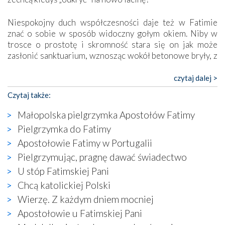
Niespokojny duch współczesności daje też w Fatimie
znać o sobie w sposób widoczny gołym okiem. Niby w
trosce o prostotę i skromność stara się on jak może
zasłonić sanktuarium, wznosząc wokół betonowe bryły, z
których niektóre nawet zostały poświęcone jako miejsca
katolickiego kultu. Tylko co wspólnego z żywą,
czytaj dalej >
autentyczną wiarą mogą mieć płaskie, szare bunkry albo
Czytaj także:
kaplice, w których Tabernakulum przypomina bardziej
skrzynkę na narzędzia? Albo co powiedzieć o ustawionym
Małopolska pielgrzymka Apostołów Fatimy
tuż przy nowej bazylice wielkim krzyżu, na którym
Pielgrzymka do Fatimy
zamiast Chrystusa umieszczono dziwaczną postać jakby
Apostołowie Fatimy w Portugalii
wyjętą ze starożytnych hieroglifów? W kulturowym
kontekście naszych czasów to raczej karykatura niż godny
Pielgrzymując, pragnę dawać świadectwo
wizerunek Zbawiciela…
U stóp Fatimskiej Pani
Zatem nawet w bezpośrednim otoczeniu sanktuarium
Chcą katolickiej Polski
naocznie przekonaliśmy się, że wewnątrz Kościoła toczy
Wierzę. Z każdym dniem mocniej
się ogromna walka o kształt katolicyzmu i o serca
wierzących. Do czego to zmaganie może prowadzić,
Apostołowie u Fatimskiej Pani
widzieliśmy w urokliwym, niewielkim mieście Obidos,