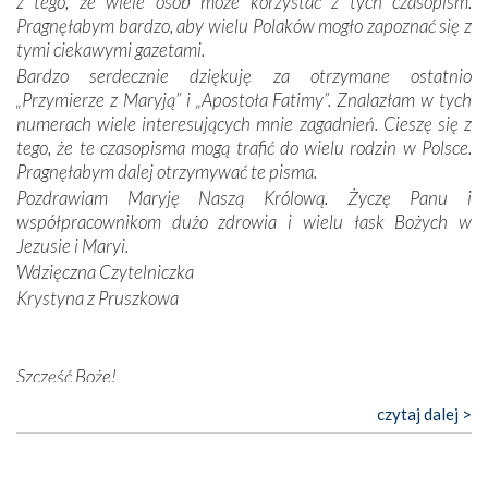
z tego, że wiele osób może korzystać z tych czasopism.
konieczności ciągłego zabiegania o własną duszę i o łaskę
Pragnęłabym bardzo, aby wielu Polaków mogło zapoznać się z
Opatrzności. Wierność przynosi pomyślność –
tymi ciekawymi gazetami.
przynajmniej w życiu duchowym. Odstępstwo owocuje
Bardzo serdecznie dziękuję za otrzymane ostatnio
nieszczęściem i śmiercią. Te uniwersalne prawdy
„Przymierze z Maryją” i „Apostoła Fatimy”. Znalazłam w tych
przychodziły na myśl, gdy słuchaliśmy opowieści
numerach wiele interesujących mnie zagadnień. Cieszę się z
przewodników o portugalskich monarchach i wodzach,
tego, że te czasopisma mogą trafić do wielu rodzin w Polsce.
zwycięskich bitwach i nieszczęśliwych losach grzesznych
Pragnęłabym dalej otrzymywać te pisma.
kochanków.
Pozdrawiam Maryję Naszą Królową. Życzę Panu i
współpracownikom dużo zdrowia i wielu łask Bożych w
Byli tym razem pośród Apostołów Fatimy reprezentanci
Jezusie i Maryi.
każdego spośród żyjących pokoleń. Najmłodszy uczestnik
Wdzięczna Czytelniczka
liczył sobie 13 lat, zaś senior, pan Zdzisław – już 94.
–
Krystyna z Pruszkowa
Całe życie marzyłem, by tu przyjechać
– przyznał w
rozmowie.
Nasza pielgrzymka nie byłaby tak bogata w duchową treść
Szczęść Boże!
bez obecności duszpasterza – księdza Krzysztofa.
Bardzo dziękuję za przysyłanie mi „Przymierza z Maryją”. Jest
czytaj dalej >
Oprócz zapewnienia nam możliwości codziennego
to pismo, które bardzo sobie cenię i szanuję. Redagujecie
wysłuchania Mszy Świętej, dawał on wyrazy swej
ciekawe artykuły. Zawsze czekam na nowe numery i pragnę
niezwykłej czci dla Matki Bożej śpiewem
Godzinek
i
poinformować, że zawsze będę Was wspierać. Niech Pan Bóg