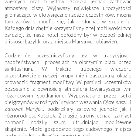
wiernych oraz turystów, zdołała jednak zachować
atmosferę ciszy. Wyjąwszy największe uroczystości
gromadzące wielotysięczne rzesze uczestników, można
tam zarówno modlić się, jak i słuchać w skupieniu.
Każdego dnia chętnie korzystaliśmy z tej możliwości tym
bardziej, że nasz hotel położony był w bezpośredniej
bliskości bazyliki oraz miejsca Maryjnych objawień.
Codziennie uczestniczyliśmy też w tradycyjnych
nabożeństwach i procesjach na olbrzymim placu przed
sanktuarium. W trakcie trzeciego wieczoru
przedstawiciele naszej grupy mieli zaszczytną okazję
prowadzić fragment modlitwy. W pamięci uczestników
pozostanie z pewnością atmosfera towarzysząca tym
różańcowym spotkaniom. Wypowiadane przez setki
pielgrzymów w różnych językach wezwania
Ojcze nasz
… i
Zdrowaś Maryjo
… podkreślały zarówno jedność jak i
różnorodność Kościoła. Z drugiej strony jednak – zamiast
harmonii rodziły szum, utrudniając modlitewne
skupienie. Może gospodarze tego cudownego miejsca
zechcą kiedyś „odkryć” na nowo łacinę?