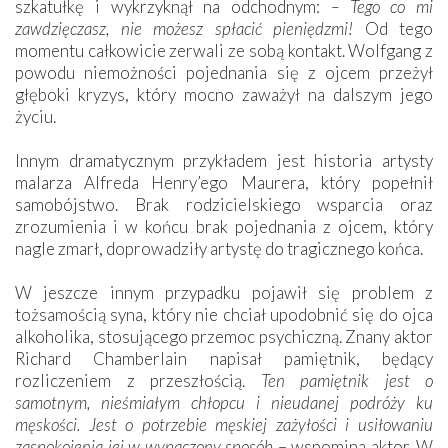
szkatułkę i wykrzyknął na odchodnym:
– Tego co mi
zawdzięczasz, nie możesz
spłacić pieniędzmi!
Od tego
momentu całkowicie zerwali ze sobą kontakt. Wolfgang z
powodu niemożności pojednania się z ojcem przeżył
głęboki kryzys, który mocno zaważył na dalszym jego
życiu.
Innym dramatycznym przykładem jest historia artysty
malarza Alfreda Henry’ego Maurera, który popełnił
samobójstwo. Brak rodzicielskiego wsparcia oraz
zrozumienia i w końcu brak pojednania z ojcem, który
nagle zmarł, doprowadziły artystę do tragicznego końca.
W jeszcze innym przypadku pojawił się problem z
tożsamością syna, który nie chciał upodobnić się do ojca
alkoholika, stosującego przemoc psychiczną. Znany aktor
Richard Chamberlain napisał pamiętnik, będący
rozliczeniem z przeszłością.
Ten pamiętnik jest o
samotnym, nieśmiałym chłopcu i nieudanej podróży ku
męskości. Jest o potrzebie męskiej zażyłości i usiłowaniu
zaspokojenia jej w wypaczony sposób
– wspomina aktor. W