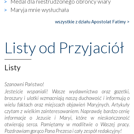
Medal dla niestrudzonego obrońcy wiary
gdzie w miejscu dawnego kościoła działa dzisiaj…
Maryja mnie wysłuchała
księgarnia.
wszystkie z działu Apostolat Fatimy >
Nasze pielgrzymkowe wyprawy, których celem były
wspaniałe klasztory w miasteczku Alcobaça czy w Batalhi,
przeniosły nas do czasów, gdy świątynie bez wątpienia
Listy od Przyjaciół
wznoszono na chwałę Bożą, na przykład – w podzięce za
Opatrznościową pomoc w wygranej bitwie o
niepodległość kraju. Zachwyt budziła potężna, a zarazem
misterna architektura tych monumentalnych dzieł,
Listy
wspaniałe zdobienia, dbałość ich twórców o detale,
połączenie talentów z wytrwałością i pracowitością
Szanowni Państwo!
budowniczych.
Jesteście wspaniali! Wasze wydawnictwa oraz gazetki,
broszury i ulotki wzmacniają naszą duchowość i informują o
Podążyliśmy też śladami fatimskich wizjonerów – Łucji
wielu faktach oraz miejscach objawień Maryjnych. Artykuły
dos Santos oraz świętych Hiacynty i Franciszka Marto.
czytam z wielkim zainteresowaniem. Naprawdę bardzo cenię
Modliliśmy się przy ich grobach. Odprawiliśmy Drogę
informacje o Jezusie i Maryi, które w nieskończoność
Krzyżową w ich rodzinnych stronach, odwiedziliśmy
otwierają serca. Pamiętamy w modlitwie o Waszej pracy.
domy, w których żyli.
Pozdrawiam gorąco Pana Prezesa i cały zespół redakcyjny!