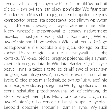
Jednym z bardziej znanych w historii konfliktów na linii
ojciec – syn był ten istniejący pomiędzy Wolfgangiem
Amadeuszem Mozartem a jego ojcem Leopoldem. Słynny
kompozytor przez lata pozostawał pod silnym wpływem
ojca, któremu zawdzięczał wykształcenie i nie tylko.
Kiedy wreszcie zrezygnował z posady nadwornego
muzyka, a następnie wziął ślub z Konstancją Weber,
uwolnił się spod tego wpływu. Wiedział jednak, że jego
postępowanie nie podobało się ojcu, którego bardzo
kochał. Przez długie lata nie utrzymywali ze sobą
kontaktu. W końcu ojciec, pragnąc pojednać się z synem,
zawitał któregoś dnia do Wiednia. Bardzo się cieszył z
pozycji syna, a także z tego, że dzięki swojej pracy syn
mógł się sam utrzymywać, a nawet prowadzić dostatnie
życie. Ojciec zrozumiał jednak, że syn go już więcej nie
potrzebuje. Podczas pożegnania Wolfgang ofiarował mu
cenną szkatułkę przechowywaną od dzieciństwa, do
której włożył pieniądze. Miały one pozwolić ojcu na
uwolnienie się od zależności od arcybiskupa. To był błąd.
Leopold opacznie zrozumiał zamiar syna. Wyrzucił