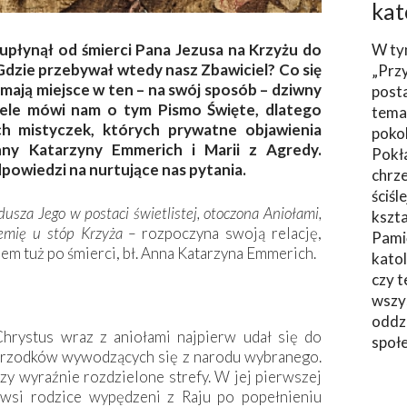
kat
 upłynął od śmierci Pana Jezusa na Krzyżu do
W ty
zie przebywał wtedy nasz Zbawiciel? Co się
„Prz
 mają miejsce w ten – na swój sposób – dziwny
post
wiele mówi nam o tym Pismo Święte, dlatego
tema
ch mistyczek, których prywatne objawienia
poko
nny Katarzyny Emmerich i Marii z Agredy.
Pokł
powiedzi na nurtujące nas pytania.
chrze
ściśl
dusza Jego w postaci świetlistej, otoczona Aniołami,
kszta
iemię u stóp Krzyża –
rozpoczyna swoją relację,
Pami
sem tuż po śmierci, bł. Anna Katarzyna Emmerich.
katol
czy t
wszys
oddzi
Chrystus wraz z aniołami najpierw udał się do
społ
 przodków wywodzących się z narodu wybranego.
rzy wyraźnie rozdzielone strefy. W jej pierwszej
rwsi rodzice wypędzeni z Raju po popełnieniu