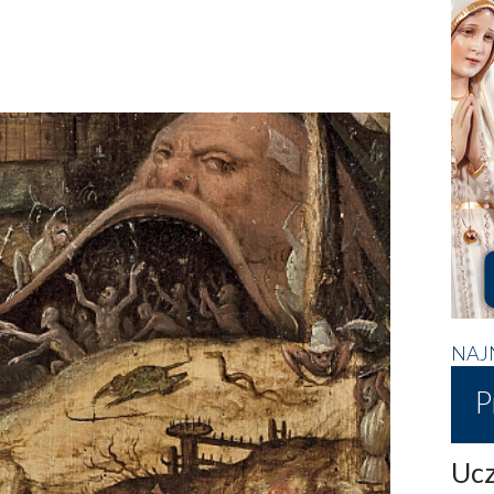
NAJ
P
Ucz