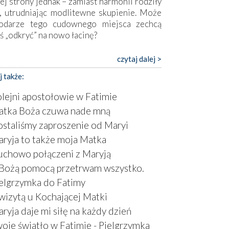
ej strony jednak – zamiast harmonii rodziły
, utrudniając modlitewne skupienie. Może
odarze tego cudownego miejsca zechcą
ś „odkryć” na nowo łacinę?
pokojny duch współczesności daje też w
czytaj dalej >
mie znać o sobie w sposób widoczny gołym
j także:
m. Niby w trosce o prostotę i skromność
a się on jak może zasłonić sanktuarium,
lejni apostołowie w Fatimie
sząc wokół betonowe bryły, z których
tka Boża czuwa nade mną
óre nawet zostały poświęcone jako miejsca
staliśmy zaproszenie od Maryi
ickiego kultu. Tylko co wspólnego z żywą,
ntyczną wiarą mogą mieć płaskie, szare
ryja to także moja Matka
ry albo kaplice, w których Tabernakulum
chowo połączeni z Maryją
omina bardziej skrzynkę na narzędzia? Albo
Bożą pomocą przetrwam wszystko.
owiedzieć o ustawionym tuż przy nowej
elgrzymka do Fatimy
lice wielkim krzyżu, na którym zamiast
stusa umieszczono dziwaczną postać jakby
wizytą u Kochającej Matki
tą ze starożytnych hieroglifów? W
ryja daje mi siłę na każdy dzień
rowym kontekście naszych czasów to raczej
oje światło w Fatimie - Pielgrzymka
atura niż godny wizerunek Zbawiciela…