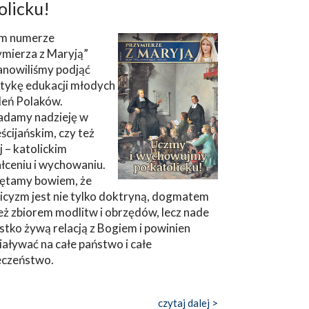
olicku!
m numerze
ymierza z Maryją”
anowiliśmy podjąć
tykę edukacji młodych
leń Polaków.
adamy nadzieję w
ścijańskim, czy też
ej – katolickim
łceniu i wychowaniu.
ętamy bowiem, że
icyzm jest nie tylko doktryną, dogmatem
eż zbiorem modlitw i obrzędów, lecz nade
tko żywą relacją z Bogiem i powinien
aływać na całe państwo i całe
eczeństwo.
czytaj dalej >