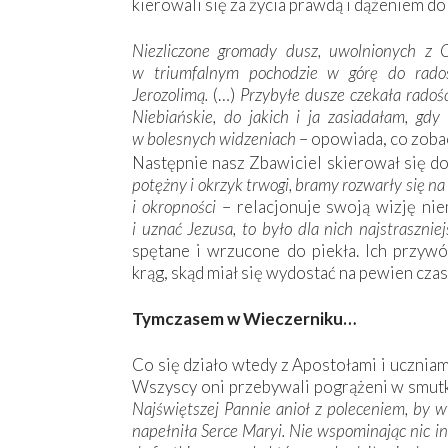
kierowali się za życia prawdą i dążeniem do 
Niezliczone gromady dusz, uwolnionych z O
w triumfalnym pochodzie w górę do rados
Jerozolimą.
(…)
Przybyłe dusze czekała radość
Niebiańskie, do jakich i ja zasiadałam, gdy
w bolesnych widzeniach
– opowiada, co zoba
Następnie nasz Zbawiciel skierował się do
potężny i okrzyk trwogi, bramy rozwarły się na 
i okropności
– relacjonuje swoją wizję nie
i uznać Jezusa, to było dla nich najstraszni
spętane i wrzucone do piekła. Ich przyw
krąg, skąd miał się wydostać na pewien cza
Tymczasem w Wieczerniku…
Co się działo wtedy z Apostołami i ucznia
Wszyscy oni przebywali pogrążeni w smutk
Najświętszej Pannie anioł z poleceniem, by w
napełniła Serce Maryi. Nie wspominając nic in