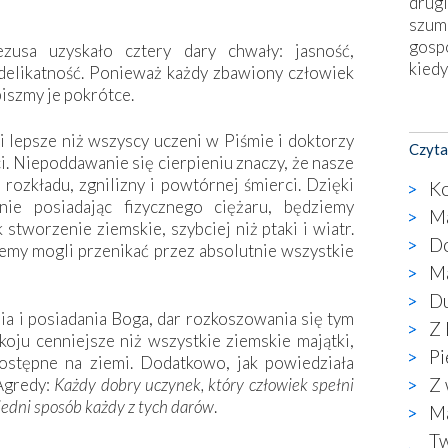
drugi
szum
gosp
zusa uzyskało cztery dary chwały: jasność,
kiedy
 delikatność. Ponieważ każdy zbawiony człowiek
piszmy je pokrótce.
Nies
Fati
i lepsze niż wszyscy uczeni w Piśmie i doktorzy
Czyta
okie
i. Niepoddawanie się cierpieniu znaczy, że nasze
star
 rozkładu, zgnilizny i powtórnej śmierci. Dzięki
Ko
wzno
nie posiadając fizycznego ciężaru, będziemy
Ma
niekt
 stworzenie ziemskie, szybciej niż ptaki i wiatr.
Do
katol
iemy mogli przenikać przez absolutnie wszystkie
aute
Ma
bunk
Du
przyp
a i posiadania Boga, dar rozkoszowania się tym
Z 
co p
ju cenniejsze niż wszystkie ziemskie majątki,
Pi
bazy
dostępne na ziemi. Dodatkowo, jak powiedziała
Chry
Z 
Agredy:
Każdy dobry uczynek, który człowiek spełni
wyję
iedni sposób każdy z tych darów
.
Ma
kultu
Tw
karyk