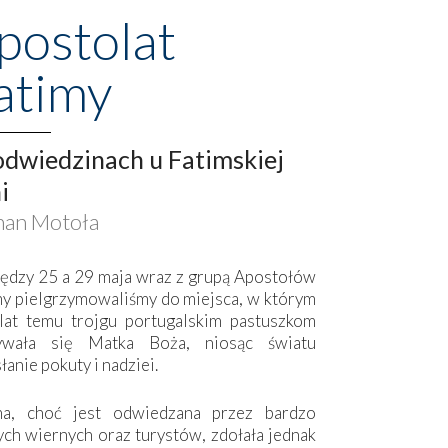
postolat
atimy
dwiedzinach u Fatimskiej
i
an Motoła
ędzy 25 a 29 maja wraz z grupą Apostołów
my pielgrzymowaliśmy do miejsca, w którym
lat temu trojgu portugalskim pastuszkom
ywała się Matka Boża, niosąc światu
łanie pokuty i nadziei.
ma, choć jest odwiedzana przez bardzo
ych wiernych oraz turystów, zdołała jednak