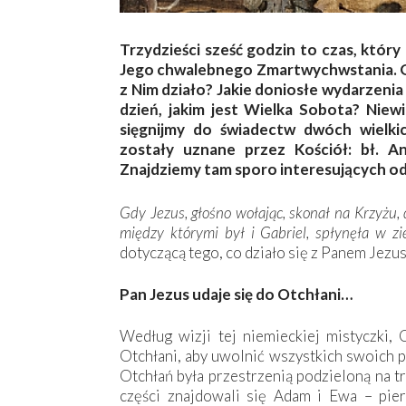
Trzydzieści sześć godzin to czas, który
Jego chwalebnego Zmartwychwstania. Gd
z Nim działo? Jakie doniosłe wydarzenia
dzień, jakim jest Wielka Sobota? Nie
sięgnijmy do świadectw dwóch wielki
zostały uznane przez Kościół: bł. A
Znajdziemy tam sporo interesujących od
Gdy Jezus, głośno wołając, skonał na Krzyżu, 
między którymi był i Gabriel, spłynęła w z
dotyczącą tego, co działo się z Panem Jezu
Pan Jezus udaje się do Otchłani…
Według wizji tej niemieckiej mistyczki, 
Otchłani, aby uwolnić wszystkich swoich
Otchłań była przestrzenią podzieloną na t
części znajdowali się Adam i Ewa – pie