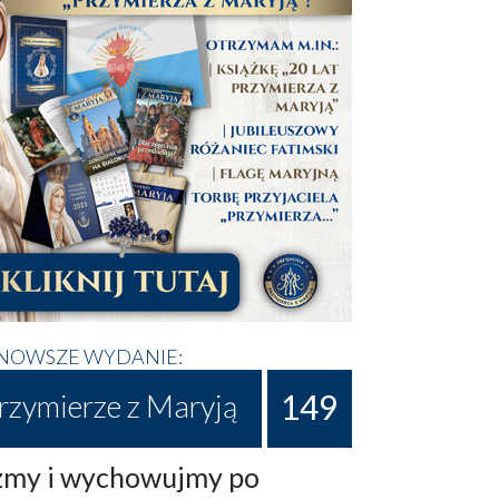
NOWSZE WYDANIE:
149
rzymierze z Maryją
my i wychowujmy po