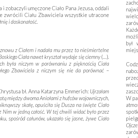
zac
 i zobaczyli umęczone Ciało Pana Jezusa, oddali
naj
e zwrócili Ciału Zbawiciela wszystkie utracone
wiel
łnię i doskonałość
.
zarów
Każd
możli
był 
 znowu z Ciałem i nadała mu przez to nieśmiertelne
miej
Boskiego Ciała nawet kryształ wydaje się ciemny
(…)
.
ch była niczym w porównaniu z pięknością Ciała
Codzi
łego Zbawiciela z niczym się nie da porównać
–
nabo
prze
wiec
hrystusa bł. Anna Katarzyna Emmerich:
Ujrzałam
zaszc
grotą między dwoma Aniołami z hufców wojowniczych,
W pa
iknąwszy skałę, opuściła się Dusza na święte Ciało
atmo
 z Nim w jedną całość. W tej chwili widać było przez
spo
boku, spośród całunów, ukazało się jasne, żywe Ciało
piel
Ojcz
zarów