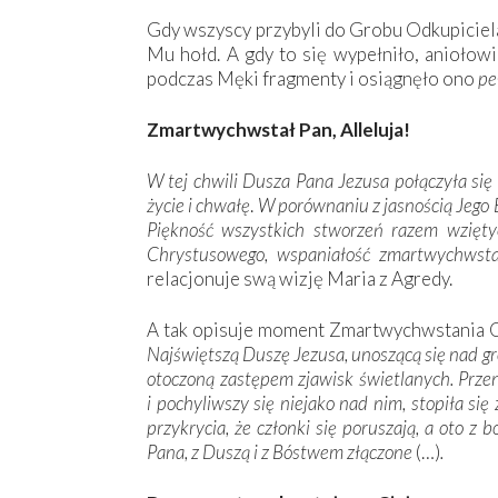
Gdy wszyscy przybyli do Grobu Odkupiciela
Mu hołd. A gdy to się wypełniło, aniołowi
podczas Męki fragmenty i osiągnęło ono
pe
Zmartwychwstał Pan, Alleluja!
W tej chwili Dusza Pana Jezusa połączyła się
życie i chwałę
.
W porównaniu z jasnością Jego 
Piękność wszystkich stworzeń razem wzięty
Chrystusowego, wspaniałość zmartwychwsta
relacjonuje swą wizję Maria z Agredy.
A tak opisuje moment Zmartwychwstania C
Najświętszą Duszę Jezusa, unoszącą się nad 
otoczoną zastępem zjawisk świetlanych. Przen
i pochyliwszy się niejako nad nim, stopiła się
przykrycia, że członki się poruszają, a oto z 
Pana, z Duszą i z Bóstwem złączone
(…)
.