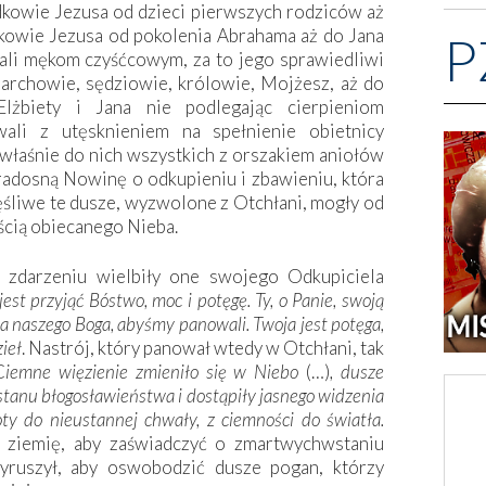
kowie Jezusa od dzieci pierwszych rodziców aż
kowie Jezusa od pokolenia Abrahama aż do Jana
P
ali mękom czyśćcowym, za to jego sprawiedliwi
archowie, sędziowie, królowie, Mojżesz, aż do
Elżbiety i Jana nie podlegając cierpieniom
wali z utęsknieniem na spełnienie obietnicy
 właśnie do nich wszystkich z orszakiem aniołów
 radosną Nowinę o odkupieniu i zbawieniu, która
zęśliwe te dusze, wyzwolone z Otchłani, mogły od
ością obiecanego Nieba.
zdarzeniu wielbiły one swojego Odkupiciela
jest przyjąć Bóstwo, moc i potęgę. Ty, o Panie, swoją
a naszego Boga, abyśmy panowali. Twoja jest potęga,
ieł
. Nastrój, który panował wtedy w Otchłani, tak
C
iemne więzienie zmieniło się w Niebo
(…)
, dusze
stanu błogosławieństwa i dostąpiły jasnego widzenia
ty do nieustannej chwały, z ciemności do światła.
a ziemię, aby zaświadczyć o zmartwychwstaniu
yruszył, aby oswobodzić dusze pogan, którzy