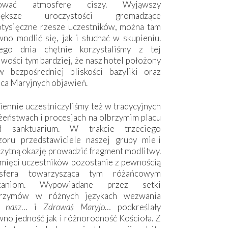
hować atmosferę ciszy. Wyjąwszy
większe uroczystości gromadzące
otysięczne rzesze uczestników, można tam
no modlić się, jak i słuchać w skupieniu.
ego dnia chętnie korzystaliśmy z tej
wości tym bardziej, że nasz hotel położony
w bezpośredniej bliskości bazyliki oraz
sca Maryjnych objawień.
ennie uczestniczyliśmy też w tradycyjnych
żeństwach i procesjach na olbrzymim placu
d sanktuarium. W trakcie trzeciego
zoru przedstawiciele naszej grupy mieli
zytną okazję prowadzić fragment modlitwy.
mięci uczestników pozostanie z pewnością
sfera towarzysząca tym różańcowym
tkaniom. Wypowiadane przez setki
grzymów w różnych językach wezwania
e nasz
… i
Zdrowaś Maryjo
… podkreślały
no jedność jak i różnorodność Kościoła. Z