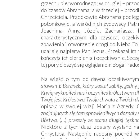
grzechu pierworodnego; w drugiej – przod
do czasów Abrahama; a w trzeciej – przod
Chrzciciela. Przodkowie Abrahama podleg
potomkowie, a wśród nich żydowscy Patri
Joachima, Anny, Józefa, Zachariasza, 
charakterystycznym dla czyśćca, oczeki
zbawienia i otworzenie drogi do Nieba. To
udał się najpierw Pan Jezus. Przekazał im
kończyła ich cierpienia i oczekiwanie. Szc
tej pory cieszyć się oglądaniem Boga i rad
Na wieść o tym od dawna oczekiwanym 
słowami
: Baranek, który został zabity, godny 
Krwią wykupiłeś nas i uczyniłeś królestwem dl
Twoje jest Królestwo, Twoja chwała z Twoich dz
opisała w swojej wizji Maria z Agredy: 
znajdujących się tam sprawiedliwych doznały 
Bóstwa,
(…)
przeszły ze stanu długiej tęskno
Niektóre z tych dusz zostały wysłane n
Chrystusa. Następnie radosny pochód w