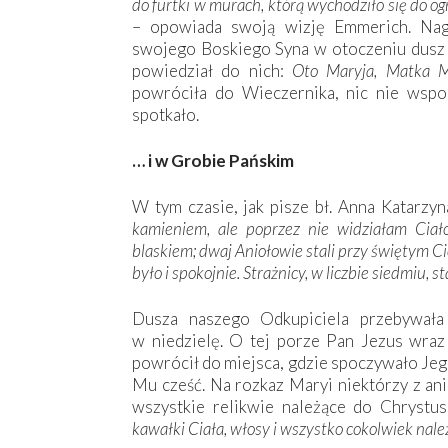
do furtki w murach, którą wychodziło się do o
– opowiada swoją wizję Emmerich. Nag
swojego Boskiego Syna w otoczeniu dusz 
powiedział do nich:
Oto Maryja, Matka M
powróciła do Wieczernika, nic nie wspo
spotkało.
… i w Grobie Pańskim
W tym czasie, jak pisze bł. Anna Katarzyn
kamieniem, ale poprzez nie widziałam Ciało
blaskiem; dwaj Aniołowie stali przy świętym Ci
było i spokojnie. Strażnicy, w liczbie siedmiu, st
Dusza naszego Odkupiciela przebywała
w niedzielę. O tej porze Pan Jezus wraz
powrócił do miejsca, gdzie spoczywało Jeg
Mu cześć. Na rozkaz Maryi niektórzy z ani
wszystkie relikwie należące do Chrystus
kawałki Ciała, włosy i wszystko cokolwiek nale