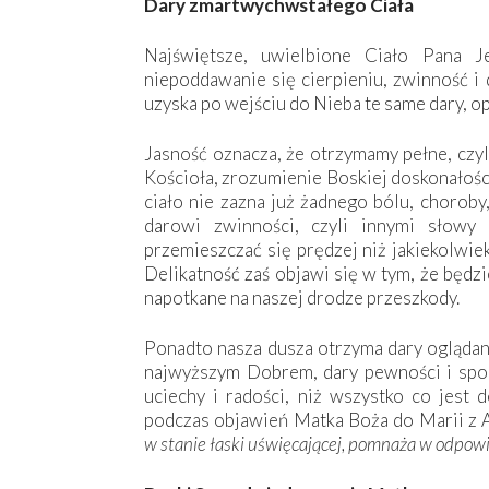
Dary zmartwychwstałego Ciała
Najświętsze, uwielbione Ciało Pana Je
niepoddawanie się cierpieniu, zwinność i
uzyska po wejściu do Nieba te same dary, o
Jasność oznacza, że otrzymamy pełne, czyl
Kościoła, zrozumienie Boskiej doskonałośc
ciało nie zazna już żadnego bólu, choroby,
darowi zwinności, czyli innymi słowy 
przemieszczać się prędzej niż jakiekolwiek
Delikatność zaś objawi się w tym, że będz
napotkane na naszej drodze przeszkody.
Ponadto nasza dusza otrzyma dary oglądani
najwyższym Dobrem, dary pewności i spoko
uciechy i radości, niż wszystko co jest 
podczas objawień Matka Boża do Marii z 
w stanie łaski uświęcającej, pomnaża w odpow