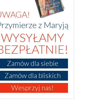
UWAGA!
Przymierze z Maryją
WYSYŁAMY
BEZPŁATNIE!
Zamów dla siebie
Zamów dla bliskich
Wesprzyj nas!