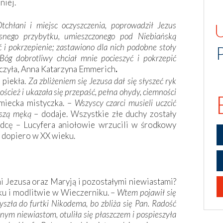
niej.
tchłani i miejsc oczyszczenia, poprowadził Jezus
nego przybytku, umieszczonego pod Niebiańską
 i pokrzepienie; zastawiono dla nich podobne stoły
 Bóg dobrotliwy chciał mnie pocieszyć i pokrzepić
czyła, Anna Katarzyna Emmerich
.
 piekła.
Za zbliżeniem się Jezusa dał się słyszeć ryk
oścież i ukazała się przepaść, pełna ohydy, ciemności
miecka mistyczka. –
Wszyscy czarci musieli uczcić
ejszą męką
– dodaje. Wszystkie złe duchy zostały
ódcę – Lucyfera aniołowie wrzucili w środkowy
s dopiero w XX wieku.
mi Jezusa oraz Maryją i pozostałymi niewiastami?
u i modlitwie w Wieczerniku. –
Wtem pojawił się
yszła do furtki Nikodema, bo zbliża się Pan. Radość
nym niewiastom, otuliła się płaszczem i pospieszyła