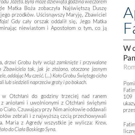
grodu Józefa. Była może dziewiąta godzina wieczorem
A
le Matka Boża zobaczyła Najświętszą Duszę
jego przodków. Uścisnąwszy Maryję, Zbawiciel
oja!
Gdy cały orszak oddalił się, Jego Matka
F
minając niewiastom i Apostołom o tym, co ją
W o
Pan
a,
drzwi Grobu były wciąż zamknięte i przywalone
Rom
 Zbawiciela tak, jak je złożono, otoczone jasnym
ele, oddając Mu cześć.
(…)
Koło Grobu Świętego cicho
ali lub siedzieli naprzeciw groty i po bokach.
Pomi
Fati
 w Otchłani do godziny trzeciej nad ranem
109 
 z aniołami i uwolnionymi z Otchłani świętymi
ukaz
o Ciało. Czuwający przy Nim aniołowie oddawali
przes
ołów zebrali i z najwyższą czcią przechowywali
a. Maria z Agredy wszystkie je wylicza:
Krew,
Fati
żało do Ciała Boskiego Syna
.
liczn