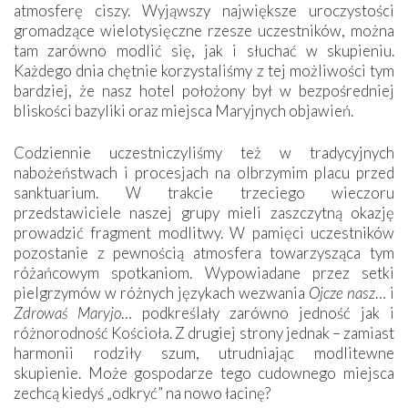
atmosferę ciszy. Wyjąwszy największe uroczystości
gromadzące wielotysięczne rzesze uczestników, można
tam zarówno modlić się, jak i słuchać w skupieniu.
Każdego dnia chętnie korzystaliśmy z tej możliwości tym
bardziej, że nasz hotel położony był w bezpośredniej
bliskości bazyliki oraz miejsca Maryjnych objawień.
Codziennie uczestniczyliśmy też w tradycyjnych
nabożeństwach i procesjach na olbrzymim placu przed
sanktuarium. W trakcie trzeciego wieczoru
przedstawiciele naszej grupy mieli zaszczytną okazję
prowadzić fragment modlitwy. W pamięci uczestników
pozostanie z pewnością atmosfera towarzysząca tym
różańcowym spotkaniom. Wypowiadane przez setki
pielgrzymów w różnych językach wezwania
Ojcze nasz
… i
Zdrowaś Maryjo
… podkreślały zarówno jedność jak i
różnorodność Kościoła. Z drugiej strony jednak – zamiast
harmonii rodziły szum, utrudniając modlitewne
skupienie. Może gospodarze tego cudownego miejsca
zechcą kiedyś „odkryć” na nowo łacinę?