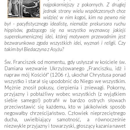
najpokorniejszy z pokornych. Z drugiej
jednak strony wielu współczesnych chce
widzieć w nim kogoś, kim na pewno nie
był - pacyfistycznego idealistę, niemalże prekursora ruchu
hippisów, godzącego się na wszystko wyznawcę jakiejś
superekumenicznej idei, której motywem przewodnim jest
bezwarunkowa zgoda wszystkich idei, wyznań i religii. Czy
takim był Biedaczyna z Asyżu?
Św. Franciszek od momentu, gdy usłyszał w kościele św.
Damiana wezwanie Ukrzyżowanego „Franciszku, idź i
napraw mój Kościół" (1206 r.), ukochał Chrystusa ponad
wszystko i starał się upodobnić do Niego we wszystkim.
Mężnie znosił pokusy, cierpienia i zniewagi. Pokorny,
przyjazny i pobłażliwy wobec wszystkich (z wyjątkiem
siebie samego!) potrafił w bardzo ostrych słowach
przeciwstawić się każdemu, kto w jakikolwiek sposób
negowałby chrześcijaństwo. Człowiek nieprzeciętnego
ducha, uwielbiający samotność, a równocześnie
niezwykle przyjazny i towarzyski, głoszący kazania nawet