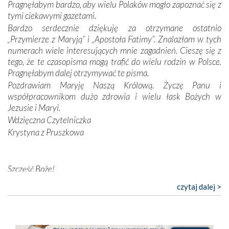
Pragnęłabym bardzo, aby wielu Polaków mogło zapoznać się z
Opatrzności. Wierność przynosi pomyślność –
tymi ciekawymi gazetami.
przynajmniej w życiu duchowym. Odstępstwo owocuje
Bardzo serdecznie dziękuję za otrzymane ostatnio
nieszczęściem i śmiercią. Te uniwersalne prawdy
„Przymierze z Maryją” i „Apostoła Fatimy”. Znalazłam w tych
przychodziły na myśl, gdy słuchaliśmy opowieści
numerach wiele interesujących mnie zagadnień. Cieszę się z
przewodników o portugalskich monarchach i wodzach,
tego, że te czasopisma mogą trafić do wielu rodzin w Polsce.
zwycięskich bitwach i nieszczęśliwych losach grzesznych
Pragnęłabym dalej otrzymywać te pisma.
kochanków.
Pozdrawiam Maryję Naszą Królową. Życzę Panu i
współpracownikom dużo zdrowia i wielu łask Bożych w
Byli tym razem pośród Apostołów Fatimy reprezentanci
Jezusie i Maryi.
każdego spośród żyjących pokoleń. Najmłodszy uczestnik
Wdzięczna Czytelniczka
liczył sobie 13 lat, zaś senior, pan Zdzisław – już 94.
–
Krystyna z Pruszkowa
Całe życie marzyłem, by tu przyjechać
– przyznał w
rozmowie.
Nasza pielgrzymka nie byłaby tak bogata w duchową treść
Szczęść Boże!
bez obecności duszpasterza – księdza Krzysztofa.
Bardzo dziękuję za przysyłanie mi „Przymierza z Maryją”. Jest
czytaj dalej >
Oprócz zapewnienia nam możliwości codziennego
to pismo, które bardzo sobie cenię i szanuję. Redagujecie
wysłuchania Mszy Świętej, dawał on wyrazy swej
ciekawe artykuły. Zawsze czekam na nowe numery i pragnę
niezwykłej czci dla Matki Bożej śpiewem
Godzinek
i
poinformować, że zawsze będę Was wspierać. Niech Pan Bóg
pięknych pieśni.
nas prowadzi!