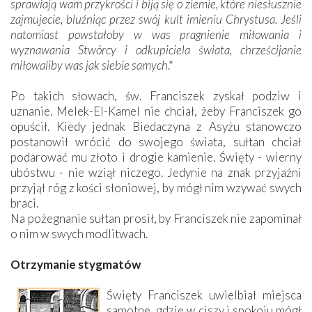
sprawiają wam przykrości i biją się o ziemie, które niesłusznie
zajmujecie, bluźniąc przez swój kult imieniu Chrystusa. Jeśli
natomiast powstałoby w was pragnienie miłowania i
wyznawania Stwórcy i odkupiciela świata, chrześcijanie
miłowaliby was jak siebie samych
.*
Po takich słowach, św. Franciszek zyskał podziw i
uznanie. Melek-El-Kamel nie chciał, żeby Franciszek go
opuścił. Kiedy jednak Biedaczyna z Asyżu stanowczo
postanowił wrócić do swojego świata, sułtan chciał
podarować mu złoto i drogie kamienie. Święty - wierny
ubóstwu - nie wziął niczego. Jedynie na znak przyjaźni
przyjął róg z kości słoniowej, by mógł nim wzywać swych
braci.
Na pożegnanie sułtan prosił, by Franciszek nie zapominał
o nim w swych modlitwach.
Otrzymanie stygmatów
Święty Franciszek uwielbiał miejsca
samotne, gdzie w ciszy i spokoju mógł