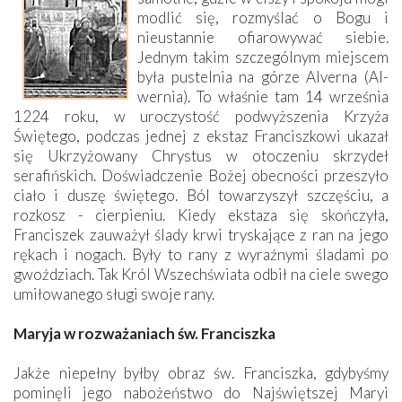
modlić się, rozmyślać o Bogu i
nieustannie ofiarowywać siebie.
Jednym takim szczególnym miejscem
była pustelnia na górze Alverna (Al-
wernia). To właśnie tam 14 września
1224 roku, w uroczystość podwyższenia Krzyża
Świętego, podczas jednej z ekstaz Franciszkowi ukazał
się Ukrzyżowany Chrystus w otoczeniu skrzydeł
serafińskich. Doświadczenie Bożej obecności przeszyło
ciało i duszę świętego. Ból towarzyszył szczęściu, a
rozkosz - cierpieniu. Kiedy ekstaza się skończyła,
Franciszek zauważył ślady krwi tryskające z ran na jego
rękach i nogach. Były to rany z wyraźnymi śladami po
gwoździach. Tak Król Wszechświata odbił na ciele swego
umiłowanego sługi swoje rany.
Maryja w rozważaniach św. Franciszka
Jakże niepełny byłby obraz św. Franciszka, gdybyśmy
pominęli jego nabożeństwo do Najświętszej Maryi