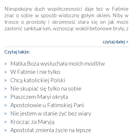
Niespokojny duch współczesności daje też w Fatimie
znać o sobie w sposób widoczny gołym okiem. Niby w
trosce o prostotę i skromność stara się on jak może
zasłonić sanktuarium, wznosząc wokół betonowe bryły, z
których niektóre nawet zostały poświęcone jako miejsca
katolickiego kultu. Tylko co wspólnego z żywą,
czytaj dalej >
autentyczną wiarą mogą mieć płaskie, szare bunkry albo
Czytaj także:
kaplice, w których Tabernakulum przypomina bardziej
skrzynkę na narzędzia? Albo co powiedzieć o ustawionym
Matka Boża wysłuchała moich modlitw
tuż przy nowej bazylice wielkim krzyżu, na którym
W Fatimie i nie tylko
zamiast Chrystusa umieszczono dziwaczną postać jakby
Chcą katolickiej Polski
wyjętą ze starożytnych hieroglifów? W kulturowym
kontekście naszych czasów to raczej karykatura niż godny
Nie skupiać się tylko na sobie
wizerunek Zbawiciela…
Płaszczem Maryi okryta
Zatem nawet w bezpośrednim otoczeniu sanktuarium
Apostołowie u Fatimskiej Pani
naocznie przekonaliśmy się, że wewnątrz Kościoła toczy
Nie jestem w stanie żyć bez wiary
się ogromna walka o kształt katolicyzmu i o serca
wierzących. Do czego to zmaganie może prowadzić,
Krocząc za Maryją
widzieliśmy w urokliwym, niewielkim mieście Obidos,
Apostolat zmienia życie na lepsze