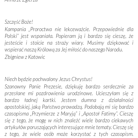
przywiezione wraz z intencjami powierzonymi nam przez
Darczyńców w ramach akcji „Twoje światło w Fatimie”.
Podczas tej kilkudniowej wyprawy na każdym kroku
Szczęść Boże!
spotykaliśmy się z serdeczną otwartością
Kampania „Proroctwa nie lekceważcie. Przepowiednie dla
Portugalczyków. Podziwialiśmy ich ludową sztukę i
Polski” jest wspaniała. Popieram ją i bardzo się cieszę, że
zwyczaje. Mimo że nasze kraje są od siebie bardzo
jesteście i stoicie na straży wiary. Musimy dziękować i
oddalone, w żaden sposób nie czuliśmy się obco.
wspierać naszą Królową za Jej miłość do naszego Narodu.
Sprawiła to oczywiście sama Matka Boża, ale też
Zbigniew z Katowic
kulturowa bliskość biorąca swój początek w naszej
wspólnej wierze. Podczas wyjazdów do historycznych
miejsc, które znalazły się na trasie naszej pielgrzymki,
Niech będzie pochwalony Jezus Chrystus!
mieliśmy okazję przekonać się, że Maryja swoją opieką
Szanowny Panie Prezesie, dziękuję bardzo serdecznie za
otacza nie tylko nasz naród, lecz wszystkie nacje, które
przesłane mi pozdrowienia urodzinowe. Ucieszyłam się z
się Jej ufnie oddają, a także każdą osobę, która zawierza
bardzo ładnej kartki. Jestem dumna z działalności
Jej siebie oraz swych bliskich.
apostolskiej, jaką Państwo prowadzą. Podobają mi się bardzo
czasopisma „Przymierze z Maryją” i „Apostoł Fatimy”. Cieszę
Dzieje Portugalii to również historia wierności Bogu i
się z tego, że mogę w nich znaleźć wiele bardzo ciekawych
odstępstw, także w życiu władców. Trudne momenty w
artykułów poruszających interesujące mnie tematy. Cieszę się
wymiarze tak osobistym, jak i zbiorowym, przypominają o
z tego, że wiele osób może korzystać z tych czasopism.
konieczności ciągłego zabiegania o własną duszę i o łaskę