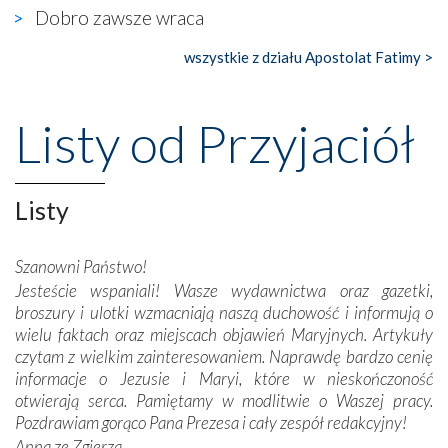
gdzie w miejscu dawnego kościoła działa dzisiaj…
Dobro zawsze wraca
księgarnia.
wszystkie z działu Apostolat Fatimy >
Nasze pielgrzymkowe wyprawy, których celem były
wspaniałe klasztory w miasteczku Alcobaça czy w Batalhi,
przeniosły nas do czasów, gdy świątynie bez wątpienia
Listy od Przyjaciół
wznoszono na chwałę Bożą, na przykład – w podzięce za
Opatrznościową pomoc w wygranej bitwie o
niepodległość kraju. Zachwyt budziła potężna, a zarazem
misterna architektura tych monumentalnych dzieł,
Listy
wspaniałe zdobienia, dbałość ich twórców o detale,
połączenie talentów z wytrwałością i pracowitością
Szanowni Państwo!
budowniczych.
Jesteście wspaniali! Wasze wydawnictwa oraz gazetki,
broszury i ulotki wzmacniają naszą duchowość i informują o
Podążyliśmy też śladami fatimskich wizjonerów – Łucji
wielu faktach oraz miejscach objawień Maryjnych. Artykuły
dos Santos oraz świętych Hiacynty i Franciszka Marto.
czytam z wielkim zainteresowaniem. Naprawdę bardzo cenię
Modliliśmy się przy ich grobach. Odprawiliśmy Drogę
informacje o Jezusie i Maryi, które w nieskończoność
Krzyżową w ich rodzinnych stronach, odwiedziliśmy
otwierają serca. Pamiętamy w modlitwie o Waszej pracy.
domy, w których żyli.
Pozdrawiam gorąco Pana Prezesa i cały zespół redakcyjny!
Anna ze Zgierza
W miejscu objawień Matki Bożej zapaliliśmy świece