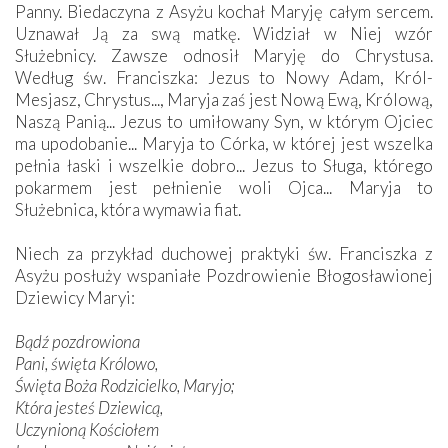
Panny. Biedaczyna z Asyżu kochał Maryję całym sercem.
Uznawał Ją za swą matkę. Widział w Niej wzór
Służebnicy. Zawsze odnosił Maryję do Chrystusa.
Według św. Franciszka: Jezus to Nowy Adam, Król-
Mesjasz, Chrystus..., Maryja zaś jest Nową Ewą, Królową,
Naszą Panią... Jezus to umiłowany Syn, w którym Ojciec
ma upodobanie... Maryja to Córka, w której jest wszelka
pełnia łaski i wszelkie dobro... Jezus to Sługa, którego
pokarmem jest pełnienie woli Ojca... Maryja to
Służebnica, która wymawia fiat.
Niech za przykład duchowej praktyki św. Franciszka z
Asyżu posłuży wspaniałe Pozdrowienie Błogosławionej
Dziewicy Maryi:
Bądź pozdrowiona
Pani, święta Królowo,
Święta Boża Rodzicielko, Maryjo;
Która jesteś Dziewicą,
Uczynioną Kościołem