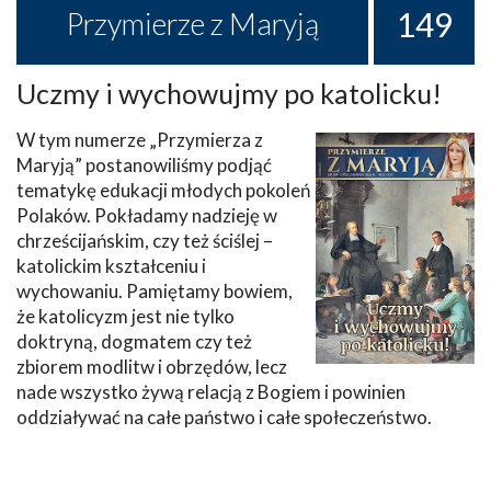
149
Przymierze z Maryją
Uczmy i wychowujmy po katolicku!
W tym numerze „Przymierza z
Maryją” postanowiliśmy podjąć
tematykę edukacji młodych pokoleń
Polaków. Pokładamy nadzieję w
chrześcijańskim, czy też ściślej –
katolickim kształceniu i
wychowaniu. Pamiętamy bowiem,
że katolicyzm jest nie tylko
doktryną, dogmatem czy też
zbiorem modlitw i obrzędów, lecz
nade wszystko żywą relacją z Bogiem i powinien
oddziaływać na całe państwo i całe społeczeństwo.