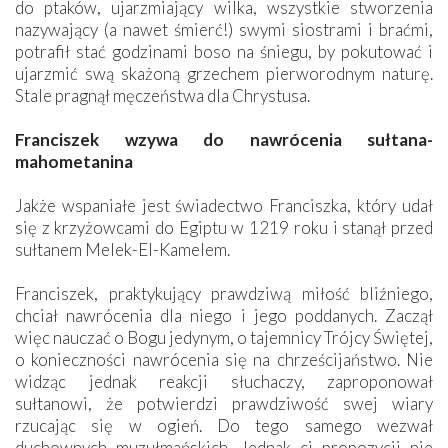
do ptaków, ujarzmiający wilka, wszystkie stworzenia
nazywający (a nawet śmierć!) swymi siostrami i braćmi,
potrafił stać godzinami boso na śniegu, by pokutować i
ujarzmić swą skażoną grzechem pierworodnym naturę.
Stale pragnął męczeństwa dla Chrystusa.
Franciszek wzywa do nawrócenia sułtana-
mahometanina
Jakże wspaniałe jest świadectwo Franciszka, który udał
się z krzyżowcami do Egiptu w 1219 roku i stanął przed
sułtanem Melek-El-Kamelem.
Franciszek, praktykujący prawdziwą miłość bliźniego,
chciał nawrócenia dla niego i jego poddanych. Zaczął
więc nauczać o Bogu jedynym, o tajemnicy Trójcy Świętej,
o konieczności nawrócenia się na chrześcijaństwo. Nie
widząc jednak reakcji słuchaczy, zaproponował
sułtanowi, że potwierdzi prawdziwość swej wiary
rzucając się w ogień. Do tego samego wezwał
duchownych muzułmańskich. Jednak ci propozycji nie