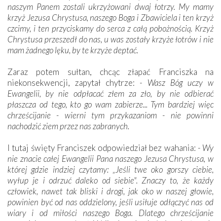
naszym Panem zostali ukrzyżowani dwaj łotrzy. My mamy
krzyż Jezusa Chrystusa, naszego Boga i Zbawiciela i ten krzyż
czcimy, i ten przyciskamy do serca z całą pobożnością. Krzyż
Chrystusa przeszedł do nas, u was zostały krzyże łotrów i nie
mam żadnego lęku, by te krzyże deptać.
Zaraz potem sułtan, chcąc złapać Franciszka na
niekonsekwencji, zapytał chytrze:
- Wasz Bóg uczy w
Ewangelii, by nie odpłacać złem za zło, by nie odbierać
płaszcza od tego, kto go wam zabierze... Tym bardziej więc
chrześcijanie - wierni tym przykazaniom - nie powinni
nachodzić ziem przez nas zabranych.
I tutaj święty Franciszek odpowiedział bez wahania:
- Wy
nie znacie całej Ewangelii Pana naszego Jezusa Chrystusa, w
której gdzie indziej czytamy: „Jeśli twe oko gorszy ciebie,
wyłup je i odrzuć daleko od siebie". Znaczy to, że każdy
człowiek, nawet tak bliski i drogi, jak oko w naszej głowie,
powinien być od nas oddzielony, jeśli usiłuje odłączyć nas od
wiary i od miłości naszego Boga. Dlatego chrześcijanie