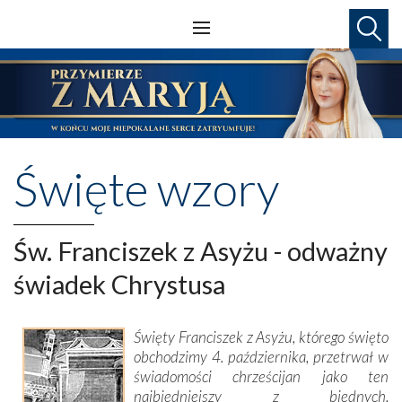
Święte wzory
Św. Franciszek z Asyżu - odważny
świadek Chrystusa
Święty Franciszek z Asyżu, którego święto
obchodzimy 4. października, przetrwał w
świadomości chrześcijan jako ten
najbiedniejszy z biednych,