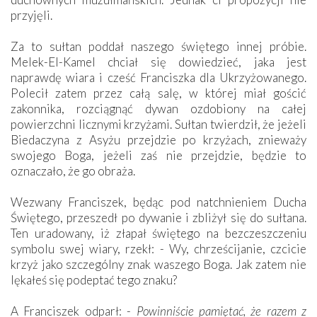
przyjęli.
Za to sułtan poddał naszego świętego innej próbie.
Melek-El-Kamel chciał się dowiedzieć, jaka jest
naprawdę wiara i cześć Franciszka dla Ukrzyżowanego.
Polecił zatem przez całą salę, w której miał gościć
zakonnika, rozciągnąć dywan ozdobiony na całej
powierzchni licznymi krzyżami. Sułtan twierdził, że jeżeli
Biedaczyna z Asyżu przejdzie po krzyżach, znieważy
swojego Boga, jeżeli zaś nie przejdzie, będzie to
oznaczało, że go obraża.
Wezwany Franciszek, będąc pod natchnieniem Ducha
Świętego, przeszedł po dywanie i zbliżył się do sułtana.
Ten uradowany, iż złapał świętego na bezczeszczeniu
symbolu swej wiary, rzekł: - Wy, chrześcijanie, czcicie
krzyż jako szczególny znak waszego Boga. Jak zatem nie
lękałeś się podeptać tego znaku?
A Franciszek odparł: -
Powinniście pamiętać, że razem z