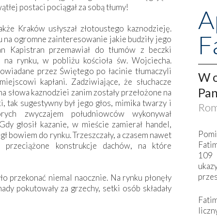
wątłej postaci pociągał za sobą tłumy!
A
kże Kraków usłyszał złotoustego kaznodzieję.
F
 na ogromne zainteresowanie jakie budziły jego
Jan Kapistran przemawiał do tłumów z beczki
 na rynku, w pobliżu kościoła św. Wojciecha.
wiadane przez Świętego po łacinie tłumaczyli
W o
iejscowi kapłani. Zadziwiające, że słuchacze
Pan
na słowa kaznodziei zanim zostały przełożone na
ki, tak sugestywny był jego głos, mimika twarzy i
Rom
tórych zwyczajem południowców wykonywał
dy głosił kazanie, w mieście zamierał handel,
Pomi
egł bowiem do rynku. Trzeszczały, a czasem nawet
Fati
ę przeciążone konstrukcje dachów, na które
109 
ukaz
przes
o przekonać niemal naocznie. Na rynku płonęły
ady pokutowały za grzechy, setki osób składały
Fati
liczn