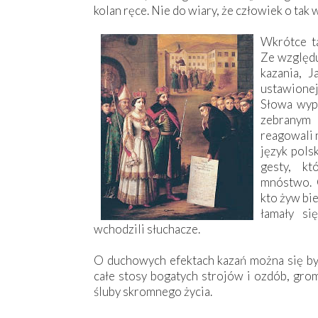
kolan ręce. Nie do wiary, że człowiek o tak 
Wkrótce ta
Ze względu
kazania, 
ustawionej
Słowa wypo
zebranym m
reagowali 
język pols
gesty, k
mnóstwo. G
kto żyw bi
łamały si
wchodzili słuchacze.
O duchowych efektach kazań można się był
całe stosy bogatych strojów i ozdób, grom
śluby skromnego życia.