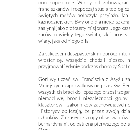
ono dopełnione. Wolny od zobowiązań
franciszkanów i rozpoczął studia teologicz
Świętych mężów połączyła przyjaźń. Ja
kaznodziejskich. Były one dla niego szko
zasłynął jako złotousty misjonarz. Jego kaz
zarówno wielcy tego świata, jak i prosty 
wiary, jaka od niego biła.
Za sukcesem duszpasterskim oprócz intelek
włosienicę, wszędzie chodził pieszo, 
przyjmował jedynie podczas choroby. Spał 
Gorliwy uczeń św. Franciszka z Asyżu z
Mniejszych zapoczątkowane przez św. Bern
wszystkich braci do lepszego przestrzegan
niemożliwe, bronił niezależności grup
klasztorów i zakonników zachowujących os
Historycy obliczają, że przez swoją dz
członków. Z czasem z grupy obserwantów w
bernardynami, od patrona pierwszego pols