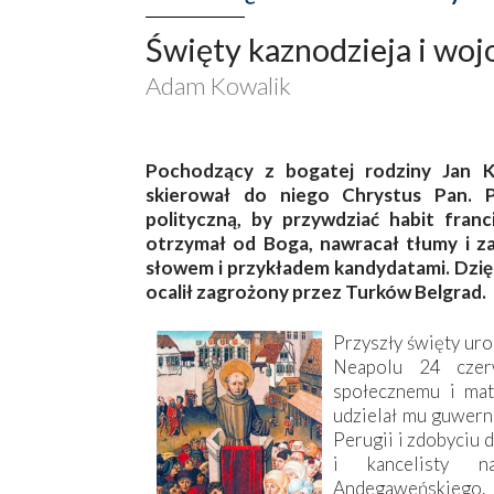
Święty kaznodzieja i woj
Adam Kowalik
Pochodzący z bogatej rodziny Jan Ka
skierował do niego Chrystus Pan. P
polityczną, by przywdziać habit franc
otrzymał od Boga, nawracał tłumy i z
słowem i przykładem kandydatami. Dzięki
ocalił zagrożony przez Turków Belgrad.
Przyszły święty ur
Neapolu 24 czer
społecznemu i mat
udzielał mu guwern
Perugii i zdobyciu 
i kancelisty 
Andegaweńskiego. 