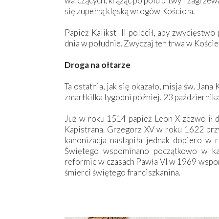
walczących, krążąc po polu bitwy i zagrze
się zupełną klęską wrogów Kościoła.
Papież Kalikst III polecił, aby zwycięstw
dnia w południe. Zwyczaj ten trwa w Kościel
Droga na ołtarze
Ta ostatnia, jak się okazało, misja św. Jana
zmarł kilka tygodni później, 23 października
Już w roku 1514 papież Leon X zezwolił d
Kapistrana. Grzegorz XV w roku 1622 przyw
kanonizacja nastąpiła jednak dopiero w r
Świętego wspominano początkowo w kal
reformie w czasach Pawła VI w 1969 wspom
śmierci świętego franciszkanina.