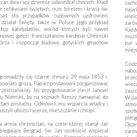
ran dwa razy dziennie odwiedzał chorych. Kładł
zac
że relikwiami świętych, m.in. biretem i krwią św.
naj
nad sto przypadków cudownych uzdrowień.
wiel
działał Święty, także w Polsce jego przykład
zarów
stęp kandydatów, wśród których byli nawet
Każd
nowej gałęzi franciszkanów kardynał Oleśnicki
możli
górza i rozpoczął budowę gotyckich gmachów
był 
miej
Codzi
nabo
romadziły się czarne chmury. 29 maja 1453 r.
prze
powiało grozą. Papież postanowił zorganizować
wiec
rześcijańskiej. Jej przygotowanie zlecił Janowi
zaszc
o Niemiec, by na sejmach Rzeszy namawiać do
W pa
ł tam posłuchu. Odmówili mu wsparcia władcy i
atmo
szyli ubożsi rycerze, mieszczanie i chłopi.
spo
piel
 armia chrześcijan, na czele której stanął Jan
Ojcz
legające Belgrad. Św. Jan osobiście wspierał
zarów