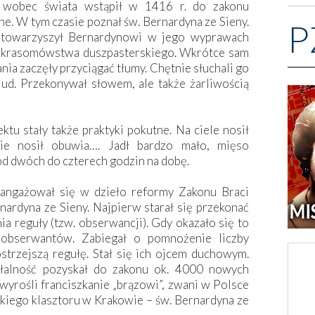
 wobec świata wstąpił w 1416 r. do zakonu
ne. W tym czasie poznał św. Bernardyna ze Sieny.
P
n towarzyszył Bernardynowi w jego wyprawach
łą krasomówstwa duszpasterskiego. Wkrótce sam
ania zaczęły przyciągać tłumy. Chętnie słuchali go
lud. Przekonywał słowem, ale także żarliwością
tu stały także praktyki pokutne. Na ciele nosił
nie nosił obuwia…. Jadł bardzo mało, mięso
od dwóch do czterech godzin na dobę.
aangażował się w dzieło reformy Zakonu Braci
ardyna ze Sieny. Najpierw starał się przekonać
ia reguły (tzw. obserwancji). Gdy okazało się to
y obserwantów. Zabiegał o pomnożenie liczby
trzejszą regułę. Stał się ich ojcem duchowym.
iałalność pozyskał do zakonu ok. 4000 nowych
yrośli franciszkanie „brązowi”, zwani w Polsce
kiego klasztoru w Krakowie – św. Bernardyna ze