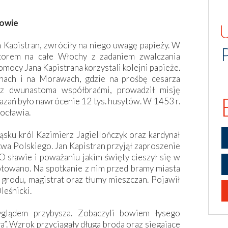
kowie
an Kapistran, zwróciły na niego uwagę papieży. W
torem na całe Włochy z zadaniem zwalczania
pomocy Jana Kapistrana korzystali kolejni papieże.
hach i na Morawach, gdzie na prośbę cesarza
 z dwunastoma współbraćmi, prowadził misję
azań było nawrócenie 12 tys. husytów. W 1453 r.
ocławia.
sku król Kazimierz Jagiellończyk oraz kardynał
twa Polskiego. Jan Kapistran przyjął zaproszenie
 O sławie i poważaniu jakim święty cieszył się w
gotowano. Na spotkanie z nim przed bramy miasta
rodu, magistrat oraz tłumy mieszczan. Pojawił
leśnicki.
yglądem przybysza. Zobaczyli bowiem łysego
ła”. Wzrok przyciągały długa broda oraz sięgające