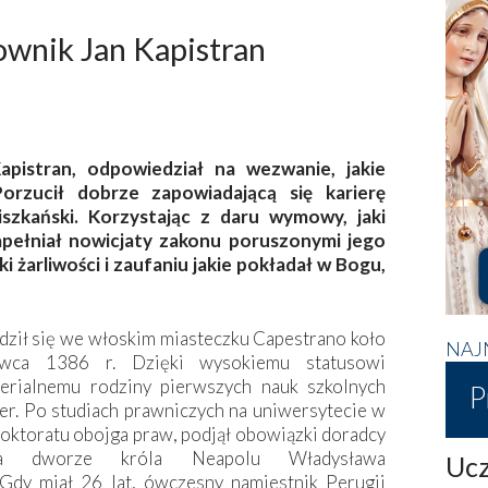
ownik Jan Kapistran
pistran, odpowiedział na wezwanie, jakie
orzucił dobrze zapowiadającą się karierę
iszkański. Korzystając z daru wymowy, jaki
apełniał nowicjaty zakonu poruszonymi jego
 żarliwości i zaufaniu jakie pokładał w Bogu,
odził się we włoskim miasteczku Capestrano koło
NAJ
wca 1386 r. Dzięki wysokiemu statusowi
erialnemu rodziny pierwszych nauk szkolnych
P
er. Po studiach prawniczych na uniwersytecie w
doktoratu obojga praw, podjął obowiązki doradcy
na dworze króla Neapolu Władysława
Ucz
Gdy miał 26 lat, ówczesny namiestnik Perugii