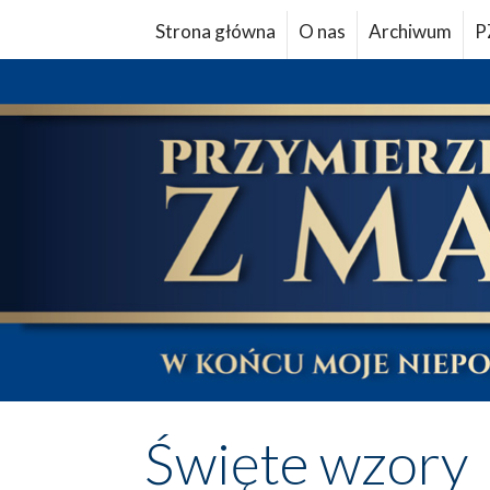
Strona główna
O nas
Archiwum
P
Święte wzory