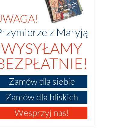
UWAGA!
Przymierze z Maryją
WYSYŁAMY
BEZPŁATNIE!
Zamów dla siebie
Zamów dla bliskich
Wesprzyj nas!