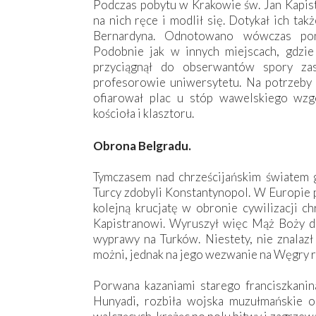
Podczas pobytu w Krakowie św. Jan Kapist
na nich ręce i modlił się. Dotykał ich tak
Bernardyna. Odnotowano wówczas po
Podobnie jak w innych miejscach, gdzie 
przyciągnął do obserwantów spory za
profesorowie uniwersytetu. Na potrzeby 
ofiarował plac u stóp wawelskiego wz
kościoła i klasztoru.
Obrona Belgradu.
Tymczasem nad chrześcijańskim światem g
Turcy zdobyli Konstantynopol. W Europie 
kolejną krucjatę w obronie cywilizacji ch
Kapistranowi. Wyruszył więc Mąż Boży d
wyprawy na Turków. Niestety, nie znalaz
możni, jednak na jego wezwanie na Węgry ru
Porwana kazaniami starego franciszkanina
Hunyadi, rozbiła wojska muzułmańskie ob