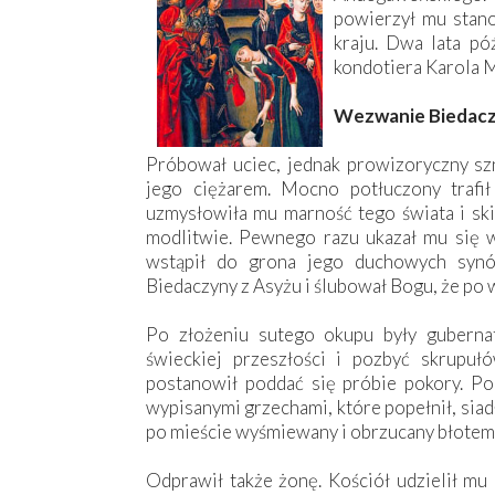
powierzył mu stan
kraju. Dwa lata pó
kondotiera Karola M
Wezwanie Biedacz
Próbował uciec, jednak prowizoryczny szn
jego ciężarem. Mocno potłuczony trafił
uzmysłowiła mu marność tego świata i ski
modlitwie. Pewnego razu ukazał mu się w
wstąpił do grona jego duchowych syn
Biedaczyny z Asyżu i ślubował Bogu, że po 
Po złożeniu sutego okupu były gubernat
świeckiej przeszłości i pozbyć skrupuł
postanowił poddać się próbie pokory. Po
wypisanymi grzechami, które popełnił, siadł
po mieście wyśmiewany i obrzucany błotem 
Odprawił także żonę. Kościół udzielił mu