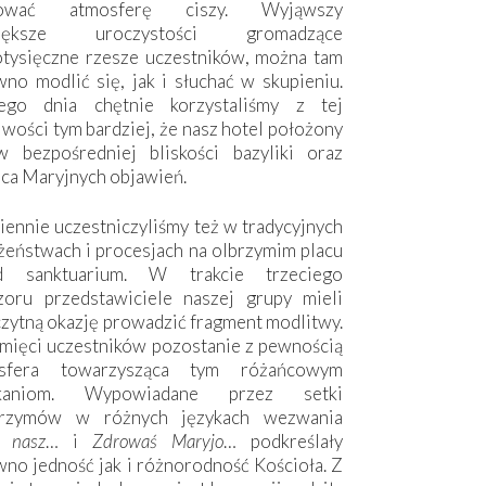
hować atmosferę ciszy. Wyjąwszy
większe uroczystości gromadzące
otysięczne rzesze uczestników, można tam
no modlić się, jak i słuchać w skupieniu.
ego dnia chętnie korzystaliśmy z tej
wości tym bardziej, że nasz hotel położony
w bezpośredniej bliskości bazyliki oraz
sca Maryjnych objawień.
ennie uczestniczyliśmy też w tradycyjnych
żeństwach i procesjach na olbrzymim placu
d sanktuarium. W trakcie trzeciego
zoru przedstawiciele naszej grupy mieli
zytną okazję prowadzić fragment modlitwy.
mięci uczestników pozostanie z pewnością
sfera towarzysząca tym różańcowym
tkaniom. Wypowiadane przez setki
grzymów w różnych językach wezwania
e nasz
… i
Zdrowaś Maryjo
… podkreślały
no jedność jak i różnorodność Kościoła. Z