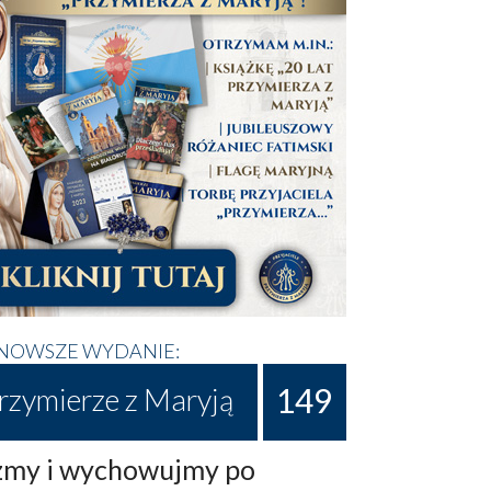
NOWSZE WYDANIE:
149
rzymierze z Maryją
my i wychowujmy po