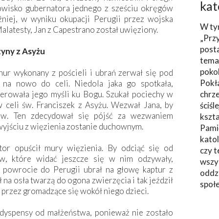
kat
owisko gubernatora jednego z sześciu okręgów
źniej, w wyniku okupacji Perugii przez wojska
W ty
alatesty, Jan z Capestrano został uwięziony.
„Prz
post
yny z Asyżu
tema
poko
ur wykonany z pościeli i ubrań zerwał się pod
Pokł
 na nowo do celi. Niedola jaka go spotkała,
erowała jego myśli ku Bogu. Szukał pociechy w
chrze
 celi św. Franciszek z Asyżu. Wezwał Jana, by
ściśl
ów. Ten zdecydował się pójść za wezwaniem
kszta
wyjściu z więzienia zostanie duchownym.
Pami
katol
or opuścił mury więzienia. By odciąć się od
czy t
ów, które widać jeszcze się w nim odzywały,
wszys
 powrocie do Perugii ubrał na głowę kaptur z
oddzi
 na osła twarzą do ogona zwierzęcia i tak jeździł
społ
przez gromadzące się wokół niego dzieci.
 dyspensy od małżeństwa, ponieważ nie zostało