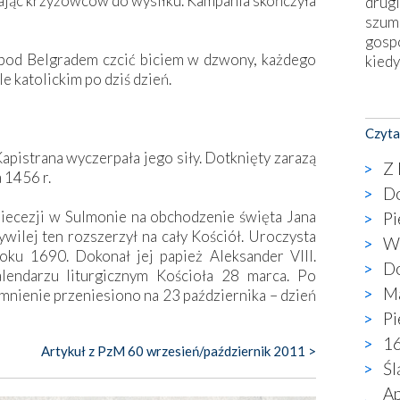
wając krzyżowców do wysiłku. Kampania skończyła
drugi
szum
gosp
o pod Belgradem czcić biciem w dzwony, każdego
kiedy
e katolickim po dziś dzień.
Nies
Fati
Czyta
okie
 Kapistrana wyczerpała jego siły. Dotknięty zarazą
star
Z 
 1456 r.
wzno
Do
niekt
iecezji w Sulmonie na obchodzenie święta Jana
Pi
katol
ilej ten rozszerzył na cały Kościół. Uroczysta
aute
Wa
oku 1690. Dokonał jej papież Aleksander VIII.
bunk
Do
endarzu liturgicznym Kościoła 28 marca. Po
przyp
Ma
nienie przeniesiono na 23 października – dzień
co p
Pi
bazy
Chry
16
Artykuł z PzM 60 wrzesień/październik 2011 >
wyję
Śl
kultu
Ap
karyk