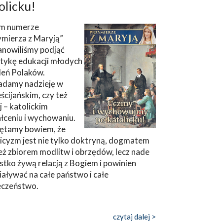
olicku!
m numerze
ymierza z Maryją”
anowiliśmy podjąć
tykę edukacji młodych
leń Polaków.
adamy nadzieję w
ścijańskim, czy też
ej – katolickim
łceniu i wychowaniu.
ętamy bowiem, że
icyzm jest nie tylko doktryną, dogmatem
eż zbiorem modlitw i obrzędów, lecz nade
tko żywą relacją z Bogiem i powinien
aływać na całe państwo i całe
eczeństwo.
czytaj dalej >