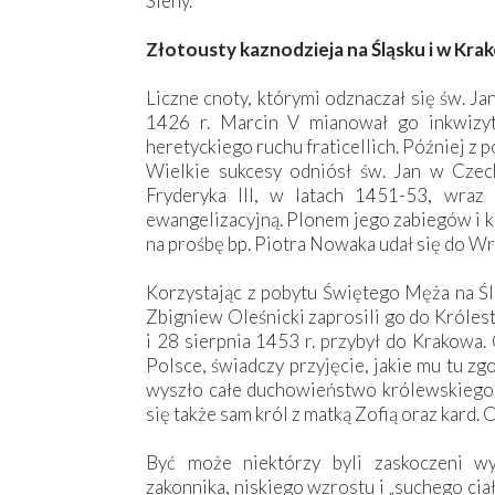
Sieny.
Złotousty kaznodzieja na Śląsku i w Kra
Liczne cnoty, którymi odznaczał się św. J
1426 r. Marcin V mianował go inkwizy
heretyckiego ruchu fraticellich. Później z 
Wielkie sukcesy odniósł św. Jan w Czec
Fryderyka III, w latach 1451-53, wraz
ewangelizacyjną. Plonem jego zabiegów i k
na prośbę bp. Piotra Nowaka udał się do Wr
Korzystając z pobytu Świętego Męża na Ślą
Zbigniew Oleśnicki zaprosili go do Króles
i 28 sierpnia 1453 r. przybył do Krakowa.
Polsce, świadczy przyjęcie, jakie mu tu z
wyszło całe duchowieństwo królewskiego g
się także sam król z matką Zofią oraz kard. O
Być może niektórzy byli zaskoczeni w
zakonnika, niskiego wzrostu i „suchego cia