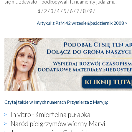
się mu zdawało – podkopywali fundamenty judaizmu.
1
/
2
/
3
/
4
/
5
/
6
/
7
/
8
/
9
/
Artykuł z PzM 42 wrzesień/październik 2008 >
Czytaj także w innych numerach Przymierza z Maryją:
In vitro - śmiertelna pułapka
Naród pielgrzymów wierny Maryi