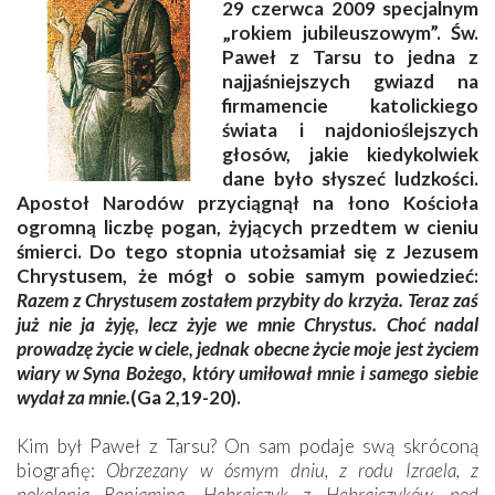
29 czerwca 2009 specjalnym
„rokiem jubileuszowym”. Św.
Paweł z
Tarsu to jedna z
najjaśniejszych gwiazd na
firmamencie katolickiego
świata i najdonioślejszych
głosów, jakie kiedykolwiek
dane było słyszeć ludzkości.
Apostoł Narodów przyciągnął na łono Kościoła
ogromną liczbę pogan, żyjących przedtem w cieniu
śmierci. Do tego stopnia utożsamiał się z Jezusem
Chrystusem, że mógł o sobie samym powiedzieć:
Razem z Chrystusem zostałem przybity do krzyża. Teraz zaś
już nie ja żyję, lecz żyje we mnie Chrystus. Choć nadal
prowadzę życie w ciele, jednak obecne życie moje jest życiem
wiary w Syna Bożego, który umiłował mnie i samego siebie
wydał za mnie.
(Ga 2,19-20).
Kim był Paweł z Tarsu? On sam podaje swą skróconą
biografię:
Obrzezany w ósmym dniu, z rodu Izraela, z
pokolenia Beniamina, Hebrajczyk z Hebrajczyków, pod