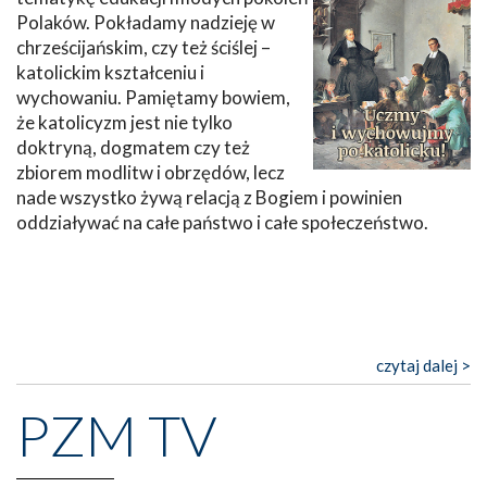
Polaków. Pokładamy nadzieję w
chrześcijańskim, czy też ściślej –
katolickim kształceniu i
wychowaniu. Pamiętamy bowiem,
że katolicyzm jest nie tylko
doktryną, dogmatem czy też
zbiorem modlitw i obrzędów, lecz
nade wszystko żywą relacją z Bogiem i powinien
oddziaływać na całe państwo i całe społeczeństwo.
czytaj dalej >
PZM TV