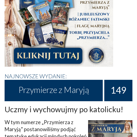
NAJNOWSZE WYDANIE:
149
Przymierze z Maryją
Uczmy i wychowujmy po katolicku!
W tym numerze „Przymierza z
Maryją” postanowiliśmy podjąć
tematykę edukacji młodych pokoleń