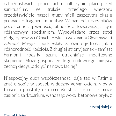
nabożeństwach i procesjach na olbrzymim placu przed
sanktuarium. W trakcie trzeciego wieczoru
przedstawiciele naszej grupy mieli zaszczytną okazję
prowadzić fragment modlitwy. W pamięci uczestników
pozostanie z pewnością atmosfera towarzysząca tym
różańcowym spotkaniom. Wypowiadane przez setki
pielgrzymów w różnych językach wezwania
Ojcze nasz
… i
Zdrowaś Maryjo
… podkreślały zarówno jedność jak i
różnorodność Kościoła. Z drugiej strony jednak – zamiast
harmonii rodziły szum, utrudniając modlitewne
skupienie. Może gospodarze tego cudownego miejsca
zechcą kiedyś „odkryć” na nowo łacinę?
Niespokojny duch współczesności daje też w Fatimie
znać o sobie w sposób widoczny gołym okiem. Niby w
trosce o prostotę i skromność stara się on jak może
zasłonić sanktuarium, wznosząc wokół betonowe bryły, z
których niektóre nawet zostały poświęcone jako miejsca
katolickiego kultu. Tylko co wspólnego z żywą,
czytaj dalej >
autentyczną wiarą mogą mieć płaskie, szare bunkry albo
Czytaj także: