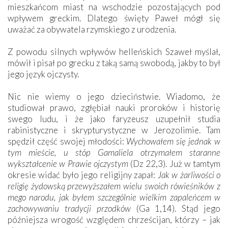
mieszkańcom miast na wschodzie pozostających pod
wpływem greckim. Dlatego święty Paweł mógł się
uważać za obywatela rzymskiego z urodzenia.
Z powodu silnych wpływów helleńskich Szaweł myślał,
mówił i pisał po grecku z taką samą swobodą, jakby to był
jego język ojczysty.
Nic nie wiemy o jego dzieciństwie. Wiadomo, że
studiował prawo, zgłębiał nauki proroków i historię
swego ludu, i że jako faryzeusz uzupełnił studia
rabinistyczne i skrypturystyczne w Jerozolimie. Tam
spędził część swojej młodości:
Wychowałem się jednak w
tym mieście, u stóp Gamaliela otrzymałem staranne
wykształcenie w Prawie ojczystym
(Dz 22,3). Już w tamtym
okresie widać było jego religijny zapał:
Jak w żarliwości o
religię żydowską przewyższałem wielu swoich rówieśników z
mego narodu, jak byłem szczególnie wielkim zapaleńcem w
zachowywaniu tradycji przodków
(Ga 1,14). Stąd jego
późniejsza wrogość względem chrześcijan, którzy – jak