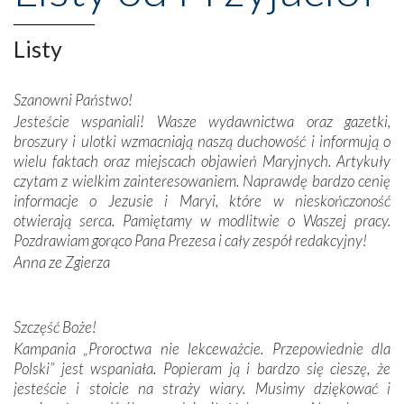
niepodległość kraju. Zachwyt budziła potężna, a zarazem
misterna architektura tych monumentalnych dzieł,
wspaniałe zdobienia, dbałość ich twórców o detale,
Listy
połączenie talentów z wytrwałością i pracowitością
budowniczych.
Szanowni Państwo!
Jesteście wspaniali! Wasze wydawnictwa oraz gazetki,
Podążyliśmy też śladami fatimskich wizjonerów – Łucji
broszury i ulotki wzmacniają naszą duchowość i informują o
dos Santos oraz świętych Hiacynty i Franciszka Marto.
wielu faktach oraz miejscach objawień Maryjnych. Artykuły
Modliliśmy się przy ich grobach. Odprawiliśmy Drogę
czytam z wielkim zainteresowaniem. Naprawdę bardzo cenię
Krzyżową w ich rodzinnych stronach, odwiedziliśmy
informacje o Jezusie i Maryi, które w nieskończoność
domy, w których żyli.
otwierają serca. Pamiętamy w modlitwie o Waszej pracy.
Pozdrawiam gorąco Pana Prezesa i cały zespół redakcyjny!
W miejscu objawień Matki Bożej zapaliliśmy świece
Anna ze Zgierza
przywiezione wraz z intencjami powierzonymi nam przez
Darczyńców w ramach akcji „Twoje światło w Fatimie”.
Podczas tej kilkudniowej wyprawy na każdym kroku
spotykaliśmy się z serdeczną otwartością
Szczęść Boże!
Portugalczyków. Podziwialiśmy ich ludową sztukę i
Kampania „Proroctwa nie lekceważcie. Przepowiednie dla
zwyczaje. Mimo że nasze kraje są od siebie bardzo
Polski” jest wspaniała. Popieram ją i bardzo się cieszę, że
oddalone, w żaden sposób nie czuliśmy się obco.
jesteście i stoicie na straży wiary. Musimy dziękować i