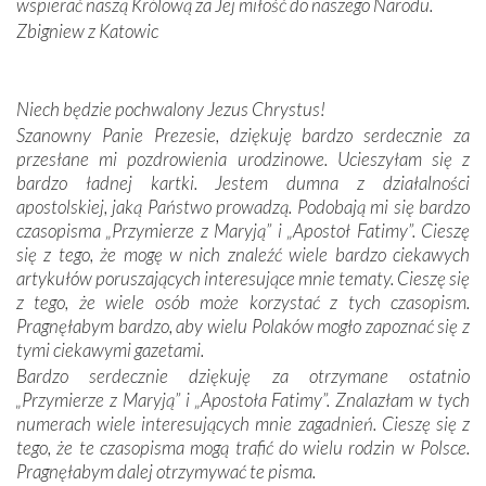
Sprawiła to oczywiście sama Matka Boża, ale też
wspierać naszą Królową za Jej miłość do naszego Narodu.
kulturowa bliskość biorąca swój początek w naszej
Zbigniew z Katowic
wspólnej wierze. Podczas wyjazdów do historycznych
miejsc, które znalazły się na trasie naszej pielgrzymki,
mieliśmy okazję przekonać się, że Maryja swoją opieką
Niech będzie pochwalony Jezus Chrystus!
otacza nie tylko nasz naród, lecz wszystkie nacje, które
Szanowny Panie Prezesie, dziękuję bardzo serdecznie za
się Jej ufnie oddają, a także każdą osobę, która zawierza
przesłane mi pozdrowienia urodzinowe. Ucieszyłam się z
Jej siebie oraz swych bliskich.
bardzo ładnej kartki. Jestem dumna z działalności
apostolskiej, jaką Państwo prowadzą. Podobają mi się bardzo
Dzieje Portugalii to również historia wierności Bogu i
czasopisma „Przymierze z Maryją” i „Apostoł Fatimy”. Cieszę
odstępstw, także w życiu władców. Trudne momenty w
się z tego, że mogę w nich znaleźć wiele bardzo ciekawych
wymiarze tak osobistym, jak i zbiorowym, przypominają o
artykułów poruszających interesujące mnie tematy. Cieszę się
konieczności ciągłego zabiegania o własną duszę i o łaskę
z tego, że wiele osób może korzystać z tych czasopism.
Opatrzności. Wierność przynosi pomyślność –
Pragnęłabym bardzo, aby wielu Polaków mogło zapoznać się z
przynajmniej w życiu duchowym. Odstępstwo owocuje
tymi ciekawymi gazetami.
nieszczęściem i śmiercią. Te uniwersalne prawdy
Bardzo serdecznie dziękuję za otrzymane ostatnio
przychodziły na myśl, gdy słuchaliśmy opowieści
„Przymierze z Maryją” i „Apostoła Fatimy”. Znalazłam w tych
przewodników o portugalskich monarchach i wodzach,
numerach wiele interesujących mnie zagadnień. Cieszę się z
zwycięskich bitwach i nieszczęśliwych losach grzesznych
tego, że te czasopisma mogą trafić do wielu rodzin w Polsce.
kochanków.
Pragnęłabym dalej otrzymywać te pisma.