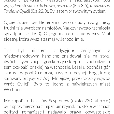
względem stosunku do Prawa faryzeusz
(Flp 3,5);
urodzony w
Tarsie, w Cylicji
(Dz 22,3). Był zatem prawowitym Żydem.
Ojciec Szawła był Hellenem dawno osiadłym za granicą,
trudnił się wyrobem namiotów. Nauczył swego rzemiosła
syna (por. Dz 18,3). O jego matce nic nie wiemy. Miał
siostrę, która wyszła za mąż w Jerozolimie.
Tars był miastem tradycyjnie związanym z
międzynarodowym handlem; znajdował się na styku
dwóch cywilizacji: grecko-rzymskiej na zachodzie i
semicko-babilońskiej na wschodzie. Leżał u podnóża gór
Taurus i w pobliżu morza, u wylotu jedynej drogi, którą
karawany przybyłe z Azji Mniejszej przekraczały wąwóz
Wrót Cylicji. Było to jedno z największych miast
Wschodu.
Metropolia od czasów Scypionów (około 230 lat p.n.e.)
była sprzymierzona z imperium rzymskim, które w ramach
polityki romanizacji nadawało prawa obywatelskie