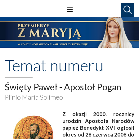
Temat numeru
Święty Paweł - Apostoł Pogan
Plinio Maria Solimeo
Z okazji 2000. rocznicy
urodzin Apostoła Narodów
papież Benedykt XVI ogłosił
okres od 28 czerwca 2008 do