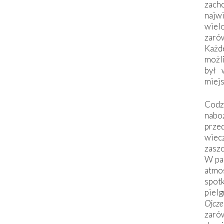
zac
naj
wiel
zarów
Każd
możli
był 
miej
Codzi
nabo
prze
wiec
zaszc
W pa
atmo
spo
piel
Ojcz
zarów