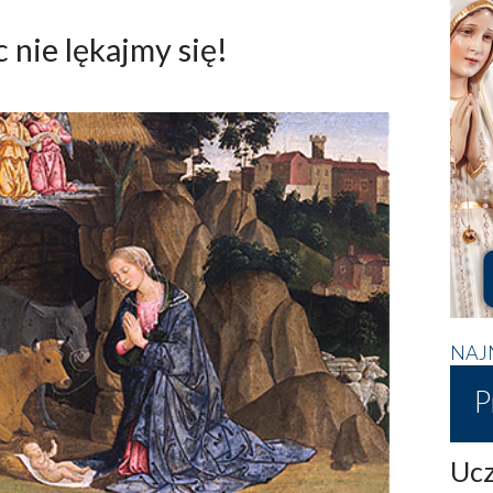
c nie lękajmy się!
NAJ
P
Ucz