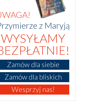
UWAGA!
Przymierze z Maryją
WYSYŁAMY
BEZPŁATNIE!
Zamów dla siebie
Zamów dla bliskich
Wesprzyj nas!