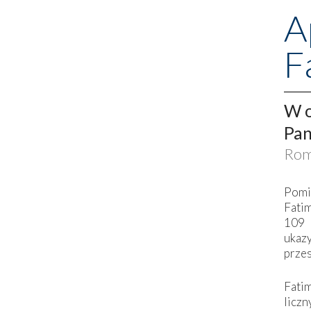
A
F
W o
Pan
Rom
Pomi
Fati
109 
ukaz
przes
Fati
liczn