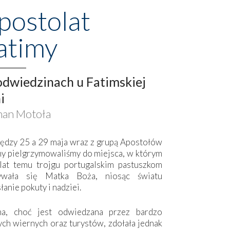
postolat
atimy
dwiedzinach u Fatimskiej
i
an Motoła
ędzy 25 a 29 maja wraz z grupą Apostołów
my pielgrzymowaliśmy do miejsca, w którym
lat temu trojgu portugalskim pastuszkom
ywała się Matka Boża, niosąc światu
łanie pokuty i nadziei.
ma, choć jest odwiedzana przez bardzo
ych wiernych oraz turystów, zdołała jednak