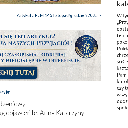
kat
Artykuł z PzM 145 listopad/grudzień 2025 >
W ty
„Prz
post
tema
poko
Pokł
chrze
ściśl
kszta
Pami
katol
czy t
aryją:
wszys
oddzi
odzeniowy
społ
g objawień bł. Anny Katarzyny