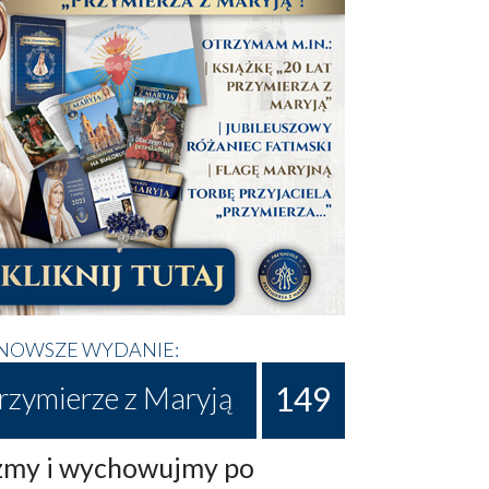
NOWSZE WYDANIE:
149
rzymierze z Maryją
my i wychowujmy po