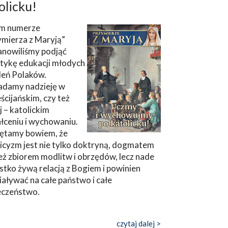
olicku!
m numerze
ymierza z Maryją”
anowiliśmy podjąć
tykę edukacji młodych
leń Polaków.
adamy nadzieję w
ścijańskim, czy też
ej – katolickim
łceniu i wychowaniu.
ętamy bowiem, że
icyzm jest nie tylko doktryną, dogmatem
eż zbiorem modlitw i obrzędów, lecz nade
tko żywą relacją z Bogiem i powinien
aływać na całe państwo i całe
eczeństwo.
czytaj dalej >