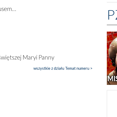
stusem…
P
więtszej Maryi Panny
wszystkie z działu Temat numeru >