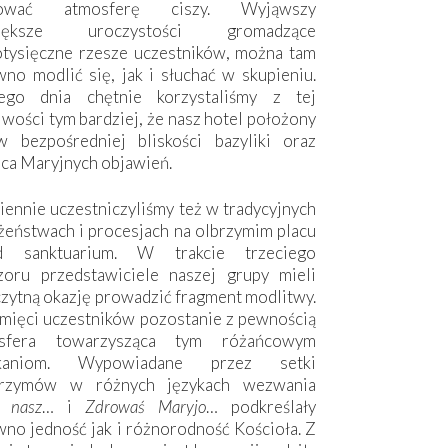
hować atmosferę ciszy. Wyjąwszy
większe uroczystości gromadzące
otysięczne rzesze uczestników, można tam
no modlić się, jak i słuchać w skupieniu.
ego dnia chętnie korzystaliśmy z tej
wości tym bardziej, że nasz hotel położony
w bezpośredniej bliskości bazyliki oraz
sca Maryjnych objawień.
ennie uczestniczyliśmy też w tradycyjnych
żeństwach i procesjach na olbrzymim placu
d sanktuarium. W trakcie trzeciego
zoru przedstawiciele naszej grupy mieli
zytną okazję prowadzić fragment modlitwy.
mięci uczestników pozostanie z pewnością
sfera towarzysząca tym różańcowym
tkaniom. Wypowiadane przez setki
grzymów w różnych językach wezwania
e nasz
… i
Zdrowaś Maryjo
… podkreślały
no jedność jak i różnorodność Kościoła. Z