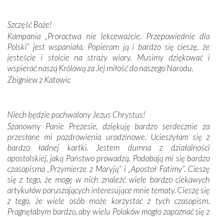
Darczyńców w ramach akcji „Twoje światło w Fatimie”.
Podczas tej kilkudniowej wyprawy na każdym kroku
spotykaliśmy się z serdeczną otwartością
Szczęść Boże!
Portugalczyków. Podziwialiśmy ich ludową sztukę i
Kampania „Proroctwa nie lekceważcie. Przepowiednie dla
zwyczaje. Mimo że nasze kraje są od siebie bardzo
Polski” jest wspaniała. Popieram ją i bardzo się cieszę, że
oddalone, w żaden sposób nie czuliśmy się obco.
jesteście i stoicie na straży wiary. Musimy dziękować i
Sprawiła to oczywiście sama Matka Boża, ale też
wspierać naszą Królową za Jej miłość do naszego Narodu.
kulturowa bliskość biorąca swój początek w naszej
Zbigniew z Katowic
wspólnej wierze. Podczas wyjazdów do historycznych
miejsc, które znalazły się na trasie naszej pielgrzymki,
mieliśmy okazję przekonać się, że Maryja swoją opieką
Niech będzie pochwalony Jezus Chrystus!
otacza nie tylko nasz naród, lecz wszystkie nacje, które
Szanowny Panie Prezesie, dziękuję bardzo serdecznie za
się Jej ufnie oddają, a także każdą osobę, która zawierza
przesłane mi pozdrowienia urodzinowe. Ucieszyłam się z
Jej siebie oraz swych bliskich.
bardzo ładnej kartki. Jestem dumna z działalności
apostolskiej, jaką Państwo prowadzą. Podobają mi się bardzo
Dzieje Portugalii to również historia wierności Bogu i
czasopisma „Przymierze z Maryją” i „Apostoł Fatimy”. Cieszę
odstępstw, także w życiu władców. Trudne momenty w
się z tego, że mogę w nich znaleźć wiele bardzo ciekawych
wymiarze tak osobistym, jak i zbiorowym, przypominają o
artykułów poruszających interesujące mnie tematy. Cieszę się
konieczności ciągłego zabiegania o własną duszę i o łaskę
z tego, że wiele osób może korzystać z tych czasopism.
Opatrzności. Wierność przynosi pomyślność –
Pragnęłabym bardzo, aby wielu Polaków mogło zapoznać się z
przynajmniej w życiu duchowym. Odstępstwo owocuje