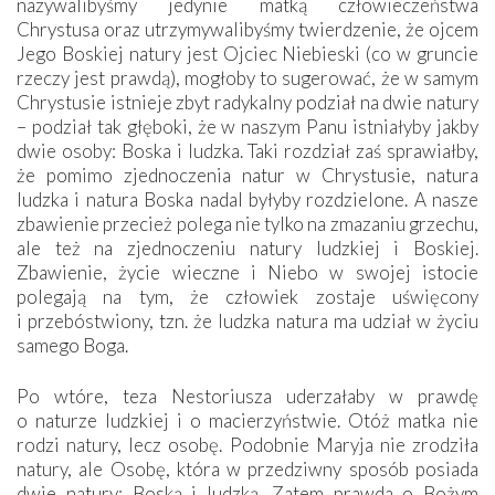
nazywalibyśmy jedynie matką człowieczeństwa
Chrystusa oraz utrzymywalibyśmy twierdzenie, że ojcem
Jego Boskiej natury jest Ojciec Niebieski (co w gruncie
rzeczy jest prawdą), mogłoby to sugerować, że w samym
Chrystusie istnieje zbyt radykalny podział na dwie natury
– podział tak głęboki, że w naszym Panu istniałyby jakby
dwie osoby: Boska i ludzka. Taki rozdział zaś sprawiałby,
że pomimo zjednoczenia natur w Chrystusie, natura
ludzka i natura Boska nadal byłyby rozdzielone. A nasze
zbawienie przecież polega nie tylko na zmazaniu grzechu,
ale też na zjednoczeniu natury ludzkiej i Boskiej.
Zbawienie, życie wieczne i Niebo w swojej istocie
polegają na tym, że człowiek zostaje uświęcony
i przebóstwiony, tzn. że ludzka natura ma udział w życiu
samego Boga.
Po wtóre, teza Nestoriusza uderzałaby w prawdę
o naturze ludzkiej i o macierzyństwie. Otóż matka nie
rodzi natury, lecz osobę. Podobnie Maryja nie zrodziła
natury, ale Osobę, która w przedziwny sposób posiada
dwie natury: Boską i ludzką. Zatem prawda o Bożym