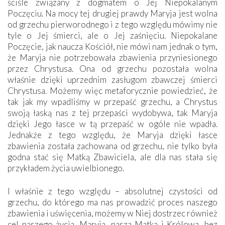
ściśle związany z dogmatem o Jej Niepokalanym
Poczęciu. Na mocy tej drugiej prawdy Maryja jest wolna
od grzechu pierworodnego i z tego względu mówimy nie
tyle o Jej śmierci, ale o Jej zaśnięciu. Niepokalane
Poczęcie, jak naucza Kościół, nie mówi nam jednak o tym,
że Maryja nie potrzebowała zbawienia przyniesionego
przez Chrystusa. Ona od grzechu pozostała wolna
właśnie dzięki uprzednim zasługom zbawczej śmierci
Chrystusa. Możemy więc metaforycznie powiedzieć, że
tak jak my wpadliśmy w przepaść grzechu, a Chrystus
swoją łaską nas z tej przepaści wydobywa, tak Maryja
dzięki Jego łasce w tą przepaść w ogóle nie wpadła.
Jednakże z tego względu, że Maryja dzięki łasce
zbawienia została zachowana od grzechu, nie tylko była
godna stać się Matką Zbawiciela, ale dla nas stała się
przykładem życia uwielbionego.
I właśnie z tego względu – absolutnej czystości od
grzechu, do którego ma nas prowadzić proces naszego
zbawienia i uświęcenia, możemy w Niej dostrzec również
cel naszego życia. Maryja, nasza Matka i Królowa, bez