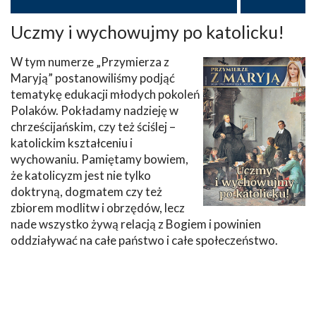
Uczmy i wychowujmy po katolicku!
W tym numerze „Przymierza z
Maryją” postanowiliśmy podjąć
tematykę edukacji młodych pokoleń
Polaków. Pokładamy nadzieję w
chrześcijańskim, czy też ściślej –
katolickim kształceniu i
wychowaniu. Pamiętamy bowiem,
że katolicyzm jest nie tylko
doktryną, dogmatem czy też
zbiorem modlitw i obrzędów, lecz
nade wszystko żywą relacją z Bogiem i powinien
oddziaływać na całe państwo i całe społeczeństwo.