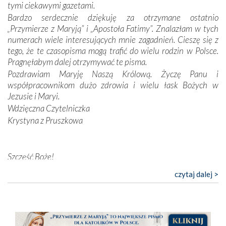
tymi ciekawymi gazetami.
nieszczęściem i śmiercią. Te uniwersalne prawdy
Bardzo serdecznie dziękuję za otrzymane ostatnio
przychodziły na myśl, gdy słuchaliśmy opowieści
„Przymierze z Maryją” i „Apostoła Fatimy”. Znalazłam w tych
przewodników o portugalskich monarchach i wodzach,
numerach wiele interesujących mnie zagadnień. Cieszę się z
zwycięskich bitwach i nieszczęśliwych losach grzesznych
tego, że te czasopisma mogą trafić do wielu rodzin w Polsce.
kochanków.
Pragnęłabym dalej otrzymywać te pisma.
Pozdrawiam Maryję Naszą Królową. Życzę Panu i
Byli tym razem pośród Apostołów Fatimy reprezentanci
współpracownikom dużo zdrowia i wielu łask Bożych w
każdego spośród żyjących pokoleń. Najmłodszy uczestnik
Jezusie i Maryi.
liczył sobie 13 lat, zaś senior, pan Zdzisław – już 94.
–
Wdzięczna Czytelniczka
Całe życie marzyłem, by tu przyjechać
– przyznał w
Krystyna z Pruszkowa
rozmowie.
Nasza pielgrzymka nie byłaby tak bogata w duchową treść
Szczęść Boże!
bez obecności duszpasterza – księdza Krzysztofa.
Oprócz zapewnienia nam możliwości codziennego
Bardzo dziękuję za przysyłanie mi „Przymierza z Maryją”. Jest
czytaj dalej >
wysłuchania Mszy Świętej, dawał on wyrazy swej
to pismo, które bardzo sobie cenię i szanuję. Redagujecie
niezwykłej czci dla Matki Bożej śpiewem
Godzinek
i
ciekawe artykuły. Zawsze czekam na nowe numery i pragnę
pięknych pieśni.
poinformować, że zawsze będę Was wspierać. Niech Pan Bóg
nas prowadzi!
Każdy z nas przywiózł Matce Bożej bagaż własnych
Barbara