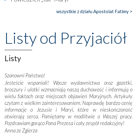
Nasze pielgrzymkowe wyprawy, których celem były
wszystkie z działu Apostolat Fatimy >
wspaniałe klasztory w miasteczku Alcobaça czy w Batalhi,
przeniosły nas do czasów, gdy świątynie bez wątpienia
wznoszono na chwałę Bożą, na przykład – w podzięce za
Listy od Przyjaciół
Opatrznościową pomoc w wygranej bitwie o
niepodległość kraju. Zachwyt budziła potężna, a zarazem
misterna architektura tych monumentalnych dzieł,
wspaniałe zdobienia, dbałość ich twórców o detale,
Listy
połączenie talentów z wytrwałością i pracowitością
budowniczych.
Szanowni Państwo!
Jesteście wspaniali! Wasze wydawnictwa oraz gazetki,
Podążyliśmy też śladami fatimskich wizjonerów – Łucji
broszury i ulotki wzmacniają naszą duchowość i informują o
dos Santos oraz świętych Hiacynty i Franciszka Marto.
wielu faktach oraz miejscach objawień Maryjnych. Artykuły
Modliliśmy się przy ich grobach. Odprawiliśmy Drogę
czytam z wielkim zainteresowaniem. Naprawdę bardzo cenię
Krzyżową w ich rodzinnych stronach, odwiedziliśmy
informacje o Jezusie i Maryi, które w nieskończoność
domy, w których żyli.
otwierają serca. Pamiętamy w modlitwie o Waszej pracy.
Pozdrawiam gorąco Pana Prezesa i cały zespół redakcyjny!
W miejscu objawień Matki Bożej zapaliliśmy świece
Anna ze Zgierza
przywiezione wraz z intencjami powierzonymi nam przez