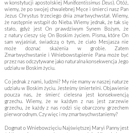
w konstytucji apostolskiej
Munificentissimus Deus
). Otóż,
wiemy, że po swojej chwalebnej Męce i śmierci nasz Pan
Jezus Chrystus trzeciego dnia zmartwychwstał. Wiemy,
że następnie wstąpił do Nieba. Wiemy jednak, że tak się
stało, gdyż jest On prawdziwym Synem Bożym, że
z natury cieszy się On Boskim życiem. Pisma, które On
sam wyjaśniał, świadczą o tym, że ciało Mesjasza nie
może doznać skażenia w grobie. Zatem
Zmartwychwstanie i Wniebowstąpienie Pana może być
przez nas odczytywane jako naturalna konsekwencja Jego
udziału w Boskim życiu.
Co jednak z nami, ludźmi? My nie mamy w naszej naturze
udziału w Boskim życiu. Jesteśmy śmiertelni. Objawienie
poucza nas, że śmierć cielesna jest konsekwencją
grzechu. Wiemy, że w każdym z nas jest zarzewie
grzechu, że każdy z nas rodzi się obarczony grzechem
pierworodnym. Czy więc i my zmartwychwstaniemy?
Dogmat o Wniebowzięciu Najświętszej Maryi Panny jest