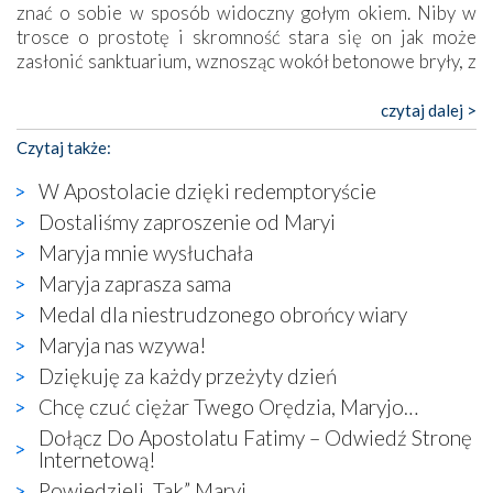
znać o sobie w sposób widoczny gołym okiem. Niby w
trosce o prostotę i skromność stara się on jak może
zasłonić sanktuarium, wznosząc wokół betonowe bryły, z
których niektóre nawet zostały poświęcone jako miejsca
katolickiego kultu. Tylko co wspólnego z żywą,
czytaj dalej >
autentyczną wiarą mogą mieć płaskie, szare bunkry albo
Czytaj także:
kaplice, w których Tabernakulum przypomina bardziej
skrzynkę na narzędzia? Albo co powiedzieć o ustawionym
W Apostolacie dzięki redemptoryście
tuż przy nowej bazylice wielkim krzyżu, na którym
Dostaliśmy zaproszenie od Maryi
zamiast Chrystusa umieszczono dziwaczną postać jakby
Maryja mnie wysłuchała
wyjętą ze starożytnych hieroglifów? W kulturowym
kontekście naszych czasów to raczej karykatura niż godny
Maryja zaprasza sama
wizerunek Zbawiciela…
Medal dla niestrudzonego obrońcy wiary
Zatem nawet w bezpośrednim otoczeniu sanktuarium
Maryja nas wzywa!
naocznie przekonaliśmy się, że wewnątrz Kościoła toczy
Dziękuję za każdy przeżyty dzień
się ogromna walka o kształt katolicyzmu i o serca
wierzących. Do czego to zmaganie może prowadzić,
Chcę czuć ciężar Twego Orędzia, Maryjo…
widzieliśmy w urokliwym, niewielkim mieście Obidos,
Dołącz Do Apostolatu Fatimy – Odwiedź Stronę
gdzie w miejscu dawnego kościoła działa dzisiaj…
Internetową!
księgarnia.
Powiedzieli „Tak” Maryi