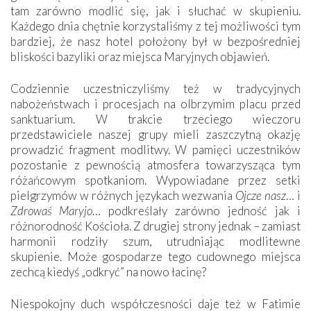
tam zarówno modlić się, jak i słuchać w skupieniu.
Każdego dnia chętnie korzystaliśmy z tej możliwości tym
bardziej, że nasz hotel położony był w bezpośredniej
bliskości bazyliki oraz miejsca Maryjnych objawień.
Codziennie uczestniczyliśmy też w tradycyjnych
nabożeństwach i procesjach na olbrzymim placu przed
sanktuarium. W trakcie trzeciego wieczoru
przedstawiciele naszej grupy mieli zaszczytną okazję
prowadzić fragment modlitwy. W pamięci uczestników
pozostanie z pewnością atmosfera towarzysząca tym
różańcowym spotkaniom. Wypowiadane przez setki
pielgrzymów w różnych językach wezwania
Ojcze nasz
… i
Zdrowaś Maryjo
… podkreślały zarówno jedność jak i
różnorodność Kościoła. Z drugiej strony jednak – zamiast
harmonii rodziły szum, utrudniając modlitewne
skupienie. Może gospodarze tego cudownego miejsca
zechcą kiedyś „odkryć” na nowo łacinę?
Niespokojny duch współczesności daje też w Fatimie