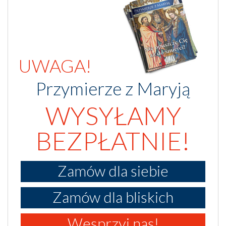
UWAGA!
Przymierze z Maryją
WYSYŁAMY
BEZPŁATNIE!
Zamów dla siebie
Zamów dla bliskich
Wesprzyj nas!