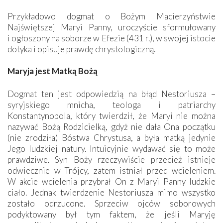
Przykładowo dogmat o Bożym Macierzyństwie
Najświętszej Maryi Panny, uroczyście sformułowany
i ogłoszony na soborze w Efezie (431 r.), w swojej istocie
dotyka i opisuje prawdę chrystologiczną.
Maryja jest Matką Bożą
Dogmat ten jest odpowiedzią na błąd Nestoriusza –
syryjskiego mnicha, teologa i patriarchy
Konstantynopola, który twierdził, że Maryi nie można
nazywać Bożą Rodzicielką, gdyż nie dała Ona początku
(nie zrodziła) Bóstwa Chrystusa, a była matką jedynie
Jego ludzkiej natury. Intuicyjnie wydawać się to może
prawdziwe. Syn Boży rzeczywiście przecież istnieje
odwiecznie w Trójcy, zatem istniał przed wcieleniem.
W akcie wcielenia przybrał On z Maryi Panny ludzkie
ciało. Jednak twierdzenie Nestoriusza mimo wszystko
zostało odrzucone. Sprzeciw ojców soborowych
podyktowany był tym faktem, że jeśli Maryję