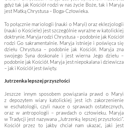
gdyż tak jak Kościół rodzi w nas życie Boże, tak i Maryja
jest Matką Chrystusa – Boga-Człowieka.
To połącznie mariologii (nauki o Maryi) oraz eklezjologii
(nauki o ­Kościele) jest szczególnie wyraźne w katolickiej
doktrynie. Maryja rodzi Chrystusa – podobnie jak Kościół
rodzi Go sakramentalnie. Maryja istnieje i poświęca się
dziełu Chrystusa – podobnie jak Kościół. Maryja zna
swojego Syna doskonale i jest wierna Jego dziełu –
podobnie jak Kościół. Maryja jest niepokalana i dziewicza
– jak i Kościół jest święty.
Jutrzenka lepszej przyszłości
Jeszcze innym sposobem powiązania prawd o Maryi
z depozytem wiary katolickiej jest ich zakorzenienie
w eschatologii, czyli nauce o sprawach ostatecznych,
oraz w antropologii – prawdach o człowieku. Maryja
w Tradycji jest nazywana „Jutrzenką lepszej przyszłości”.
Kościół przez to jakby chciał nam ukazać, jaki jest