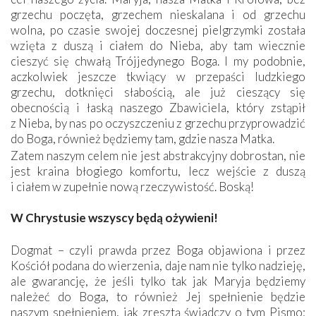
grzechu poczęta, grzechem nieskalana i od grzechu
wolna, po czasie swojej doczesnej pielgrzymki została
wzięta z duszą i ciałem do Nieba, aby tam wiecznie
cieszyć się chwałą Trójjedynego Boga. I my podobnie,
aczkolwiek jeszcze tkwiący w przepaści ludzkiego
grzechu, dotknięci słabością, ale już cieszący się
obecnością i łaską naszego Zbawiciela, który zstąpił
z Nieba, by nas po oczyszczeniu z grzechu przyprowadzić
do Boga, również będziemy tam, gdzie nasza Matka.
Zatem naszym celem nie jest abstrakcyjny dobrostan, nie
jest kraina błogiego komfortu, lecz wejście z duszą
i ciałem w zupełnie nową rzeczywistość. Boską!
W Chrystusie wszyscy będą ożywieni!
Dogmat – czyli prawda przez Boga objawiona i przez
Kościół podana do wierzenia, daje nam nie tylko nadzieję,
ale gwarancję, że jeśli tylko tak jak Maryja będziemy
należeć do Boga, to również Jej spełnienie będzie
naszym spełnieniem, jak zresztą świadczy o tym Pismo: