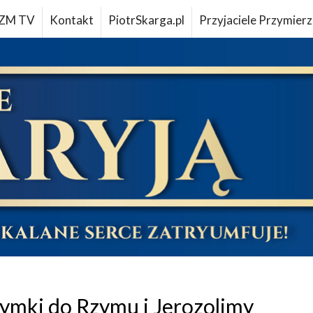
ZM TV
Kontakt
PiotrSkarga.pl
Przyjaciele Przymierz
zymki do Rzymu i Jerozolimy