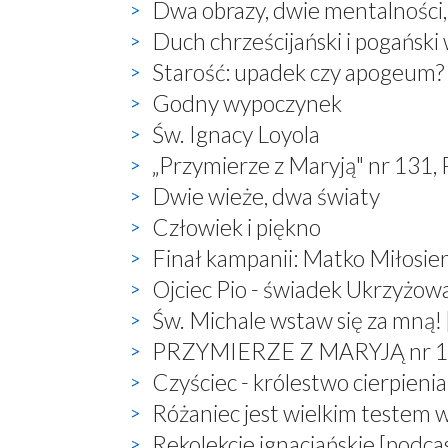
Dwa obrazy, dwie mentalności
Duch chrześcijański i pogański
Starość: upadek czy apogeum?
Godny wypoczynek
Św. Ignacy Loyola
„Przymierze z Maryją" nr 131,
Dwie wieże, dwa światy
Człowiek i piękno
Finał kampanii: Matko Miłosier
Ojciec Pio - świadek Ukrzyżow
Św. Michale wstaw się za mną! 
PRZYMIERZE Z MARYJĄ nr 132,
Czyściec - królestwo cierpienia
Różaniec jest wielkim testem 
Rekolekcje ignacjańskie [podca