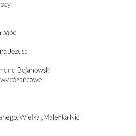
mocy
a babć
ana Jezusa
dmund Bojanowski
iewy różańcowe
anego, Wielka „Maleńka Nic"