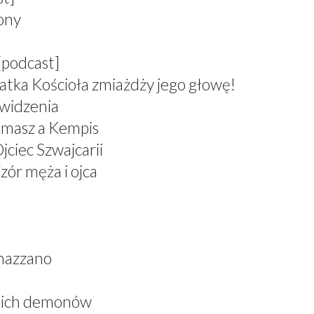
zony
[podcast]
atka Kościoła zmiażdży jego głowę!
 widzenia
omasz a Kempis
jciec Szwajcarii
zór męża i ojca
nazzano
skich demonów