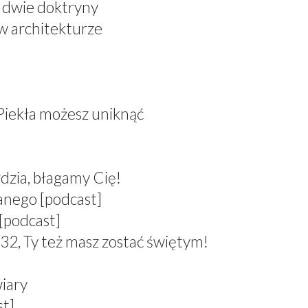
, dwie doktryny
 w architekturze
 Piekła możesz uniknąć
dzia, błagamy Cię!
anego [podcast]
[podcast]
 Ty też masz zostać świętym!
wiary
st]