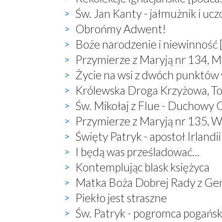
Św. Jan Kanty - jałmużnik i uc
Obrońmy Adwent!
Boże narodzenie i niewinność 
Przymierze z Maryją nr 134, M
Życie na wsi z dwóch punktów
Królewska Droga Krzyżowa, T
Św. Mikołaj z Flue - Duchowy O
Przymierze z Maryją nr 135, W
Święty Patryk - apostoł Irlandii
I będą was prześladować...
Kontemplując blask księżyca
Matka Boża Dobrej Rady z Ge
Piekło jest straszne
Św. Patryk - pogromca pogań