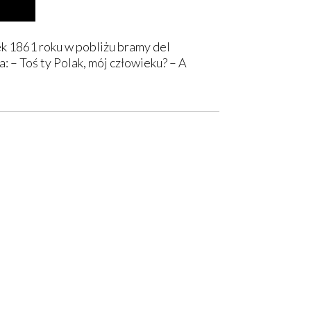
k 1861 roku w pobliżu bramy del
 – Toś ty Polak, mój człowieku? – A