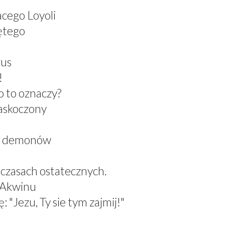
acego Loyoli
ętego
zus
!
 to oznaczy?
zaskoczony
el demonów
 czasach ostatecznych.
z Akwinu
 "Jezu, Ty sie tym zajmij!"