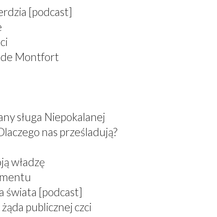
erdzia [podcast]
e
ci
 de Montfort
any sługa Niepokalanej
Dlaczego nas prześladują?
oją władzę
ramentu
a świata [podcast]
żąda publicznej czci