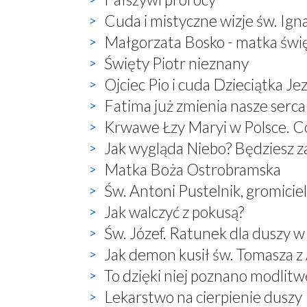
Cuda i mistyczne wizje św. Ign
Małgorzata Bosko - matka świ
Święty Piotr nieznany
Ojciec Pio i cuda Dzieciątka Je
Fatima już zmienia nasze serca
Krwawe Łzy Maryi w Polsce. Co
Jak wygląda Niebo? Będziesz 
Matka Boża Ostrobramska
Św. Antoni Pustelnik, gromici
Jak walczyć z pokusą?
Św. Józef. Ratunek dla duszy w
Jak demon kusił św. Tomasza 
To dzięki niej poznano modlitwę:
Lekarstwo na cierpienie duszy