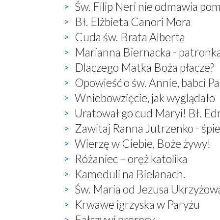
Św. Filip Neri nie odmawia po
Bł. Elżbieta Canori Mora
Cuda św. Brata Alberta
Marianna Biernacka - patronk
Dlaczego Matka Boża płacze?
Opowieść o św. Annie, babci P
Wniebowzięcie, jak wyglądało
Uratował go cud Maryi! Bł. E
Zawitaj Ranna Jutrzenko - śp
Wierzę w Ciebie, Boże żywy!
Różaniec – oręż katolika
Kameduli na Bielanach.
Św. Maria od Jezusa Ukrzyżow
Krwawe igrzyska w Paryżu
Fałszywi prorocy