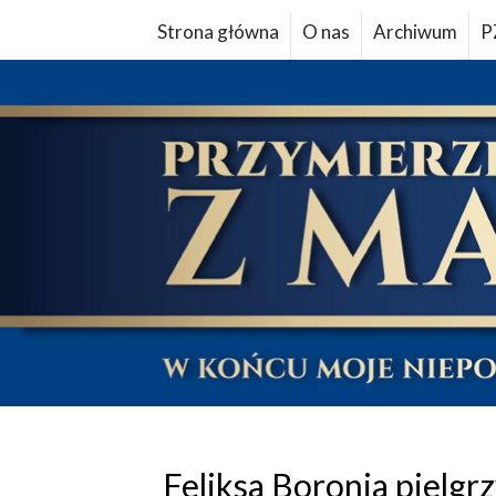
Strona główna
O nas
Archiwum
P
Feliksa Boronia pielgr