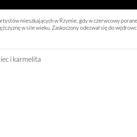
h artystów mieszkających w Rzymie, gdy w czerwcowy porane
żczyznę w sile wieku. Zaskoczony odezwał się do wędrowca:
iec i karmelita