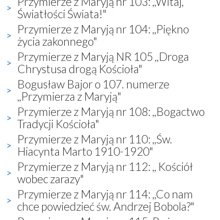
Przymierze z Maryją nr 103: ,,Witaj,
Światłości Świata!"
Przymierze z Maryją nr 104: ,,Piękno
życia zakonnego"
Przymierze z Maryją NR 105 ,,Droga
Chrystusa drogą Kościoła"
Bogusław Bajor o 107. numerze
,,Przymierza z Maryją"
Przymierze z Maryją nr 108: ,,Bogactwo
Tradycji Kościoła"
Przymierze z Maryją nr 110: ,,Św.
Hiacynta Marto 1910-1920"
Przymierze z Maryją nr 112: ,, Kościół
wobec zarazy"
Przymierze z Maryją nr 114: ,,Co nam
chce powiedzieć św. Andrzej Bobola?"