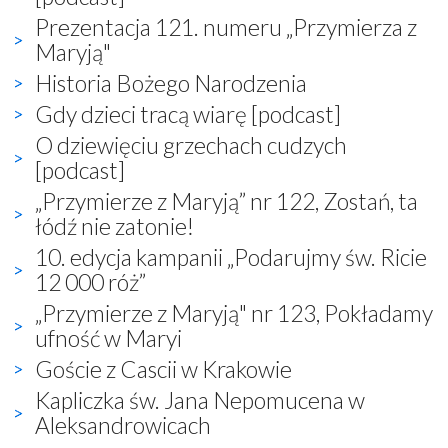
Prezentacja 121. numeru „Przymierza z
Maryją"
Historia Bożego Narodzenia
Gdy dzieci tracą wiarę [podcast]
O dziewięciu grzechach cudzych
[podcast]
„Przymierze z Maryją” nr 122, Zostań, ta
łódź nie zatonie!
10. edycja kampanii „Podarujmy św. Ricie
12 000 róż”
„Przymierze z Maryją" nr 123, Pokładamy
ufność w Maryi
Goście z Cascii w Krakowie
Kapliczka św. Jana Nepomucena w
Aleksandrowicach