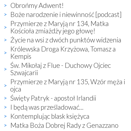
Obrońmy Adwent!
Boże narodzenie i niewinność [podcast]
Przymierze z Maryją nr 134, Matka
Kościoła zmiażdży jego głowę!
Życie na wsi z dwóch punktów widzenia
Królewska Droga Krzyżowa, Tomasz a
Kempis
Św. Mikołaj z Flue - Duchowy Ojciec
Szwajcarii
Przymierze z Maryją nr 135, Wzór męża i
ojca
Święty Patryk - apostoł Irlandii
I będą was prześladować...
Kontemplując blask księżyca
Matka Boża Dobrej Rady z Genazzano