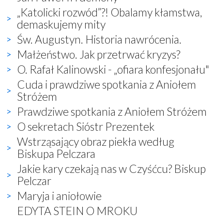
„Katolicki rozwód”?! Obalamy kłamstwa,
demaskujemy mity
Św. Augustyn. Historia nawrócenia.
Małżeństwo. Jak przetrwać kryzys?
O. Rafał Kalinowski - „ofiara konfesjonału"
Cuda i prawdziwe spotkania z Aniołem
Stróżem
Prawdziwe spotkania z Aniołem Stróżem
O sekretach Sióstr Prezentek
Wstrząsający obraz piekła według
Biskupa Pelczara
Jakie kary czekają nas w Czyśćcu? Biskup
Pelczar
Maryja i aniołowie
EDYTA STEIN O MROKU