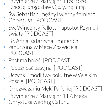
Przymierze z Maryją nr 115: Boże
Dziecię, błogosław Ojczyznę miłą!
Św Sebastian, mężny i wierny żołnierz
Chrystusa. [PODCAST]
Św. Wincenty Pallotti - apostoł Rzymu i
świata [PODCAST]
Bł. Anna Katarzyna Emmerich -
zanurzona w Męce Zbawiciela
PODCAST
Post ma boleć! [PODCAST]
Pobożność pasyjna. [PODCAST]
Uczynki i modlitwy pokutne w Wielkim
Poście! [PODCAST]
O rozważaniu Męki Pańskiej [PODCAST]
Przymierze z Maryją nr 117, Męka
Chrystusa według Całunu