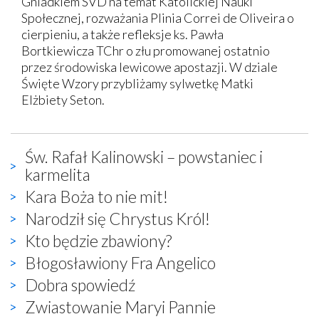
Gniadkiem SVD na temat Katolickiej Nauki
Społecznej, rozważania Plinia Correi de Oliveira o
cierpieniu, a także refleksje ks. Pawła
Bortkiewicza TChr o złu promowanej ostatnio
przez środowiska lewicowe apostazji. W dziale
Święte Wzory przybliżamy sylwetkę Matki
Elżbiety Seton.
Św. Rafał Kalinowski – powstaniec i
karmelita
Kara Boża to nie mit!
Narodził się Chrystus Król!
Kto będzie zbawiony?
Błogosławiony Fra Angelico
Dobra spowiedź
Zwiastowanie Maryi Pannie