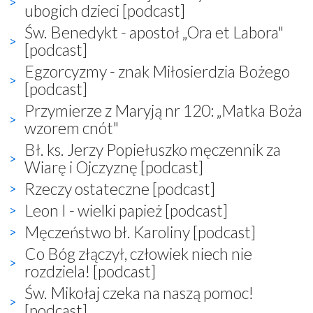
ubogich dzieci [podcast]
Św. Benedykt - apostoł „Ora et Labora"
[podcast]
Egzorcyzmy - znak Miłosierdzia Bożego
[podcast]
Przymierze z Maryją nr 120: „Matka Boża
wzorem cnót"
Bł. ks. Jerzy Popiełuszko męczennik za
Wiarę i Ojczyznę [podcast]
Rzeczy ostateczne [podcast]
Leon I - wielki papież [podcast]
Męczeństwo bł. Karoliny [podcast]
Co Bóg złączył, człowiek niech nie
rozdziela! [podcast]
Św. Mikołaj czeka na naszą pomoc!
[podcast]