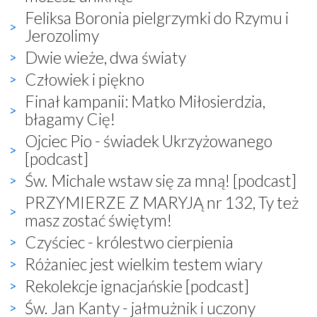
Feliksa Boronia pielgrzymki do Rzymu i
Jerozolimy
Dwie wieże, dwa światy
Człowiek i piękno
Finał kampanii: Matko Miłosierdzia,
błagamy Cię!
Ojciec Pio - świadek Ukrzyżowanego
[podcast]
Św. Michale wstaw się za mną! [podcast]
PRZYMIERZE Z MARYJĄ nr 132, Ty też
masz zostać świętym!
Czyściec - królestwo cierpienia
Różaniec jest wielkim testem wiary
Rekolekcje ignacjańskie [podcast]
Św. Jan Kanty - jałmużnik i uczony