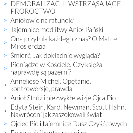
DEMORALIZACJI! WSTRZĄSAJĄCE
PROROCTWO
Aniołowie na ratunek?
Tajemnice modlitwy Anioł Pański
Ona przytula każdego z nas? O Matce
Miłosierdzia
Śmierć. Jak dokładnie wygląda?
Pieniądze w Kościele. Czy księża
naprawdę są pazerni?
Anneliese Michel. Opętanie,
kontrowersje, prawda
Anioł Stróż i niezwykłe wizje Ojca Pio
Edyta Stein, Kard. Newman, Scott Hahn.
Nawróceni jak zaszokowali świat
Ojciec Pio i tajemnice Dusz Czyśćcowych
Egzorcyści kontra satanizm