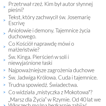
Przetrwał rzeź. Kim był autor słynnej
pieśni?
Tekst, który zachwycił św. Josemarię
Escrivę
Aniołowie i demony. Tajemnice życia
duchowego.
Co Kościół naprawdę mówi o
małżeństwie?
Św. Kinga. Pierścień w soli i
niewyjaśnione łaski
Najpoważniejsze zagrożenia duchowe
Św. Jadwiga Królowa. Cuda i tajemnice.
Trudna spowiedź. Świadectwa.
Co widziała „mistyczka z Mokotowa"?
„Marsz dla Życia” w Rzymie. Od 40 lat we
Włoszech można bezkarnie zabijać