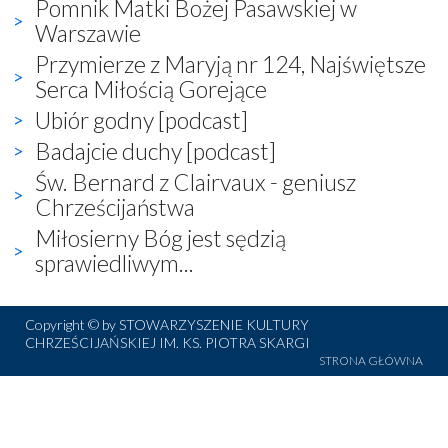
Pomnik Matki Bożej Pasawskiej w
Warszawie
Przymierze z Maryją nr 124, Najświętsze
Serca Miłością Gorejące
Ubiór godny [podcast]
Badajcie duchy [podcast]
Św. Bernard z Clairvaux - geniusz
Chrześcijaństwa
Miłosierny Bóg jest sędzią
sprawiedliwym...
Copyright © by STOWARZYSZENIE KULTURY
CHRZEŚCIJAŃSKIEJ IM. KS. PIOTRA SKARGI
STRONA GŁÓWNA