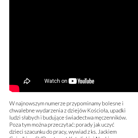
W najnowszym numerze przypominamy bolesne i
chwalebne wydarzenia z dziejów Kościoła, upadki
ludzi słabych i budujące świadectwa męczenników.
Poza tym można przeczytać: porady jak uczyć
dzieci szacunku do pracy, wywiad z ks. Jackiem