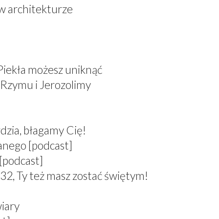
 w architekturze
 Piekła możesz uniknąć
 Rzymu i Jerozolimy
dzia, błagamy Cię!
anego [podcast]
[podcast]
 Ty też masz zostać świętym!
wiary