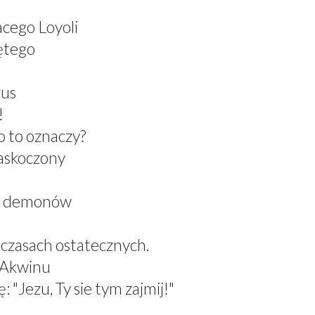
acego Loyoli
ętego
zus
!
 to oznaczy?
zaskoczony
el demonów
 czasach ostatecznych.
z Akwinu
 "Jezu, Ty sie tym zajmij!"