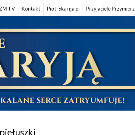
ZM TV
Kontakt
PiotrSkarga.pl
Przyjaciele Przymierz
opiełuszki