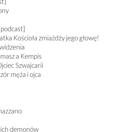
st]
zony
[podcast]
atka Kościoła zmiażdży jego głowę!
 widzenia
omasz a Kempis
jciec Szwajcarii
zór męża i ojca
nazzano
skich demonów