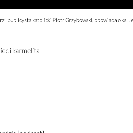
 i publicysta katolicki Piotr Grzybowski, opowiada o ks. J
iec i karmelita