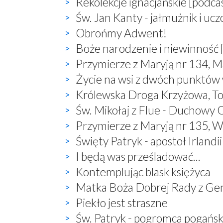
Rekolekcje ignacjańskie [podca
Św. Jan Kanty - jałmużnik i uc
Obrońmy Adwent!
Boże narodzenie i niewinność 
Przymierze z Maryją nr 134, M
Życie na wsi z dwóch punktów
Królewska Droga Krzyżowa, T
Św. Mikołaj z Flue - Duchowy O
Przymierze z Maryją nr 135, W
Święty Patryk - apostoł Irlandii
I będą was prześladować...
Kontemplując blask księżyca
Matka Boża Dobrej Rady z Ge
Piekło jest straszne
Św. Patryk - pogromca pogań