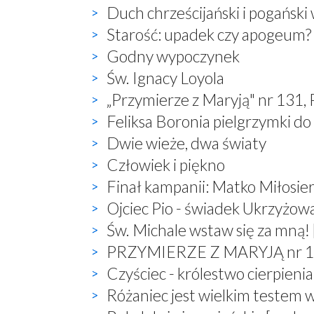
Duch chrześcijański i pogański
Starość: upadek czy apogeum?
Godny wypoczynek
Św. Ignacy Loyola
„Przymierze z Maryją" nr 131,
Feliksa Boronia pielgrzymki do
Dwie wieże, dwa światy
Człowiek i piękno
Finał kampanii: Matko Miłosier
Ojciec Pio - świadek Ukrzyżow
Św. Michale wstaw się za mną! 
PRZYMIERZE Z MARYJĄ nr 132,
Czyściec - królestwo cierpienia
Różaniec jest wielkim testem 