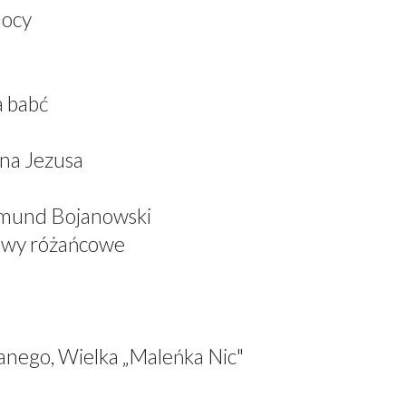
mocy
a babć
ana Jezusa
dmund Bojanowski
iewy różańcowe
anego, Wielka „Maleńka Nic"