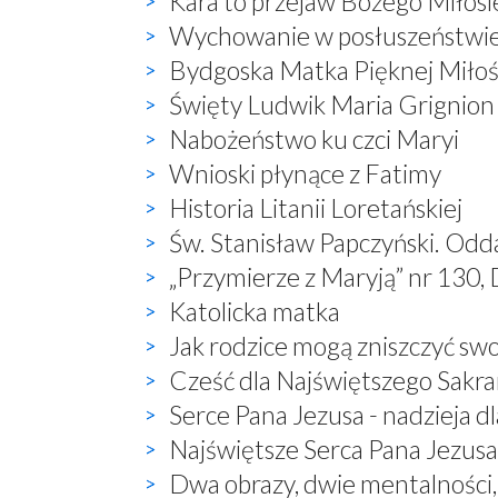
Kara to przejaw Bożego Miłosi
Wychowanie w posłuszeństwi
Bydgoska Matka Pięknej Miłoś
Święty Ludwik Maria Grignion
Nabożeństwo ku czci Maryi
Wnioski płynące z Fatimy
Historia Litanii Loretańskiej
Św. Stanisław Papczyński. Odd
„Przymierze z Maryją” nr 130, 
Katolicka matka
Jak rodzice mogą zniszczyć sw
Cześć dla Najświętszego Sak
Serce Pana Jezusa - nadzieja dl
Najświętsze Serca Pana Jezusa 
Dwa obrazy, dwie mentalności