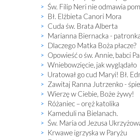
Św. Filip Neri nie odmawia po
Bł. Elżbieta Canori Mora
Cuda św. Brata Alberta
Marianna Biernacka - patronk
Dlaczego Matka Boża płacze?
Opowieść o św. Annie, babci P
Wniebowzięcie, jak wyglądało
Uratował go cud Maryi! Bł. E
Zawitaj Ranna Jutrzenko - śp
Wierzę w Ciebie, Boże żywy!
Różaniec – oręż katolika
Kameduli na Bielanach.
Św. Maria od Jezusa Ukrzyżow
Krwawe igrzyska w Paryżu