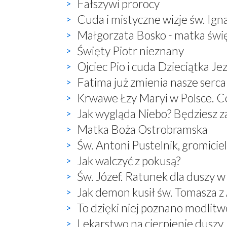
Fałszywi prorocy
Cuda i mistyczne wizje św. Ign
Małgorzata Bosko - matka świ
Święty Piotr nieznany
Ojciec Pio i cuda Dzieciątka Je
Fatima już zmienia nasze serca
Krwawe Łzy Maryi w Polsce. Co
Jak wygląda Niebo? Będziesz 
Matka Boża Ostrobramska
Św. Antoni Pustelnik, gromici
Jak walczyć z pokusą?
Św. Józef. Ratunek dla duszy w
Jak demon kusił św. Tomasza 
To dzięki niej poznano modlitwę:
Lekarstwo na cierpienie duszy