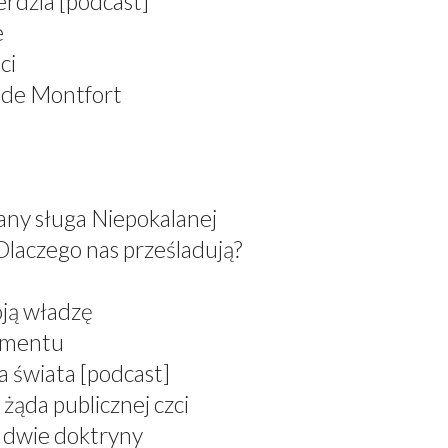
erdzia [podcast]
e
ci
 de Montfort
any sługa Niepokalanej
Dlaczego nas prześladują?
oją władzę
ramentu
a świata [podcast]
żąda publicznej czci
, dwie doktryny