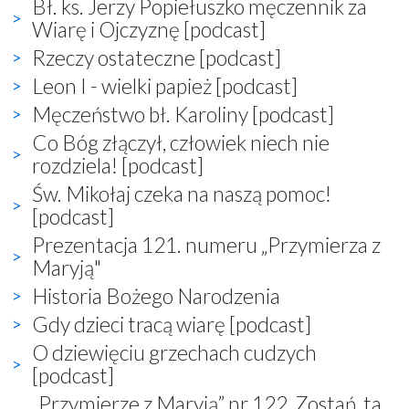
Bł. ks. Jerzy Popiełuszko męczennik za
Wiarę i Ojczyznę [podcast]
Rzeczy ostateczne [podcast]
Leon I - wielki papież [podcast]
Męczeństwo bł. Karoliny [podcast]
Co Bóg złączył, człowiek niech nie
rozdziela! [podcast]
Św. Mikołaj czeka na naszą pomoc!
[podcast]
Prezentacja 121. numeru „Przymierza z
Maryją"
Historia Bożego Narodzenia
Gdy dzieci tracą wiarę [podcast]
O dziewięciu grzechach cudzych
[podcast]
„Przymierze z Maryją” nr 122, Zostań, ta