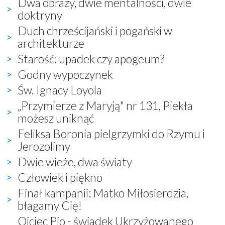
Dwa obrazy, dwie mentalności, dwie
doktryny
Duch chrześcijański i pogański w
architekturze
Starość: upadek czy apogeum?
Godny wypoczynek
Św. Ignacy Loyola
„Przymierze z Maryją" nr 131, Piekła
możesz uniknąć
Feliksa Boronia pielgrzymki do Rzymu i
Jerozolimy
Dwie wieże, dwa światy
Człowiek i piękno
Finał kampanii: Matko Miłosierdzia,
błagamy Cię!
Ojciec Pio - świadek Ukrzyżowanego