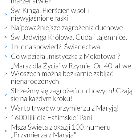
małżeństwie?
Św. Kinga. Pierścień w soli i
niewyjaśnione łaski
Najpoważniejsze zagrożenia duchowe
Św. Jadwiga Królowa. Cuda i tajemnice.
Trudna spowiedź. Świadectwa.
Co widziała „mistyczka z Mokotowa"?
„Marsz dla Życia” w Rzymie. Od 40 lat we
Włoszech można bezkarnie zabijać
nienarodzonych
Strzeżmy się zagrożeń duchowych! Czają
się na każdym kroku!
Warto trwać w przymierzu z Maryją!
1600 lilii dla Fatimskiej Pani
Msza Święta z okazji 100. numeru
,,Przymierza z Maryją"