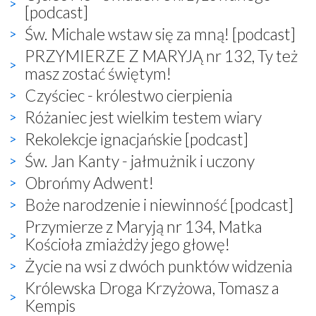
[podcast]
Św. Michale wstaw się za mną! [podcast]
PRZYMIERZE Z MARYJĄ nr 132, Ty też
masz zostać świętym!
Czyściec - królestwo cierpienia
Różaniec jest wielkim testem wiary
Rekolekcje ignacjańskie [podcast]
Św. Jan Kanty - jałmużnik i uczony
Obrońmy Adwent!
Boże narodzenie i niewinność [podcast]
Przymierze z Maryją nr 134, Matka
Kościoła zmiażdży jego głowę!
Życie na wsi z dwóch punktów widzenia
Królewska Droga Krzyżowa, Tomasz a
Kempis