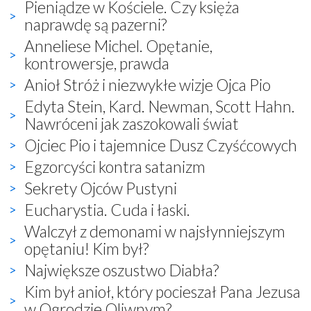
Pieniądze w Kościele. Czy księża
naprawdę są pazerni?
Anneliese Michel. Opętanie,
kontrowersje, prawda
Anioł Stróż i niezwykłe wizje Ojca Pio
Edyta Stein, Kard. Newman, Scott Hahn.
Nawróceni jak zaszokowali świat
Ojciec Pio i tajemnice Dusz Czyśćcowych
Egzorcyści kontra satanizm
Sekrety Ojców Pustyni
Eucharystia. Cuda i łaski.
Walczył z demonami w najsłynniejszym
opętaniu! Kim był?
Największe oszustwo Diabła?
Kim był anioł, który pocieszał Pana Jezusa
w Ogrodzie Oliwnym?