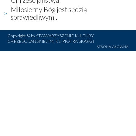
Miłosierny Bóg jest sędzią
sprawiedliwym...
Copyright © by STOWARZYSZENIE KULTURY
CHRZEŚCIJAŃSKIEJ IM. KS. PIOTRA SKARGI
STRONA GŁÓWNA