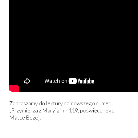
Zapraszamy do lektury najnowszego numeru
„Przymierza z Maryją" nr 119, poświęconego
Matce Bożej.