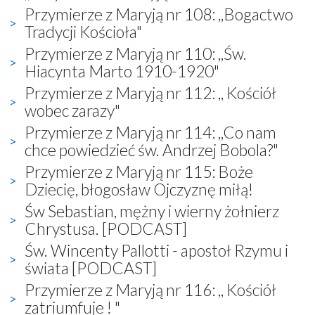
Przymierze z Maryją nr 108: ,,Bogactwo
Tradycji Kościoła"
Przymierze z Maryją nr 110: ,,Św.
Hiacynta Marto 1910-1920"
Przymierze z Maryją nr 112: ,, Kościół
wobec zarazy"
Przymierze z Maryją nr 114: ,,Co nam
chce powiedzieć św. Andrzej Bobola?"
Przymierze z Maryją nr 115: Boże
Dziecię, błogosław Ojczyznę miłą!
Św Sebastian, mężny i wierny żołnierz
Chrystusa. [PODCAST]
Św. Wincenty Pallotti - apostoł Rzymu i
świata [PODCAST]
Przymierze z Maryją nr 116: ,, Kościół
zatriumfuje ! "