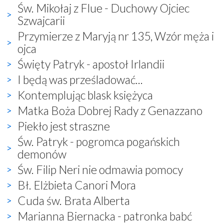
Św. Mikołaj z Flue - Duchowy Ojciec
Szwajcarii
Przymierze z Maryją nr 135, Wzór męża i
ojca
Święty Patryk - apostoł Irlandii
I będą was prześladować...
Kontemplując blask księżyca
Matka Boża Dobrej Rady z Genazzano
Piekło jest straszne
Św. Patryk - pogromca pogańskich
demonów
Św. Filip Neri nie odmawia pomocy
Bł. Elżbieta Canori Mora
Cuda św. Brata Alberta
Marianna Biernacka - patronka babć