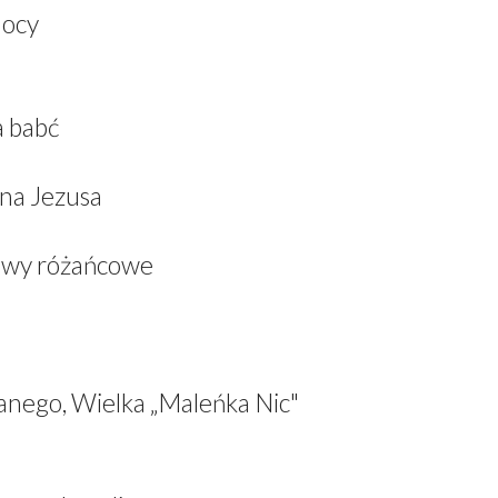
mocy
a babć
ana Jezusa
iewy różańcowe
anego, Wielka „Maleńka Nic"