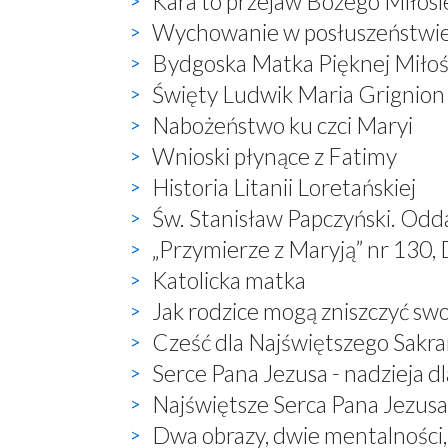
Kara to przejaw Bożego Miłosi
Wychowanie w posłuszeństwi
Bydgoska Matka Pięknej Miłoś
Święty Ludwik Maria Grignion
Nabożeństwo ku czci Maryi
Wnioski płynące z Fatimy
Historia Litanii Loretańskiej
Św. Stanisław Papczyński. Odd
„Przymierze z Maryją” nr 130, 
Katolicka matka
Jak rodzice mogą zniszczyć sw
Cześć dla Najświętszego Sak
Serce Pana Jezusa - nadzieja dl
Najświętsze Serca Pana Jezusa 
Dwa obrazy, dwie mentalności