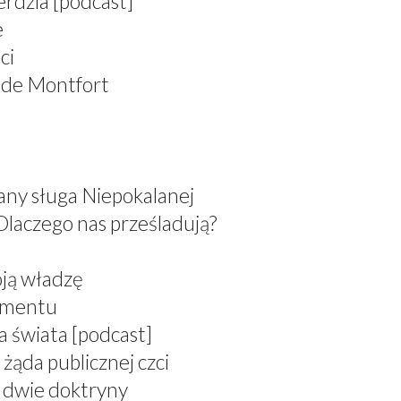
erdzia [podcast]
e
ci
 de Montfort
any sługa Niepokalanej
Dlaczego nas prześladują?
oją władzę
ramentu
a świata [podcast]
żąda publicznej czci
, dwie doktryny