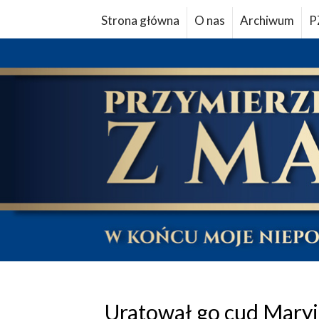
Strona główna
O nas
Archiwum
P
Uratował go cud Maryi