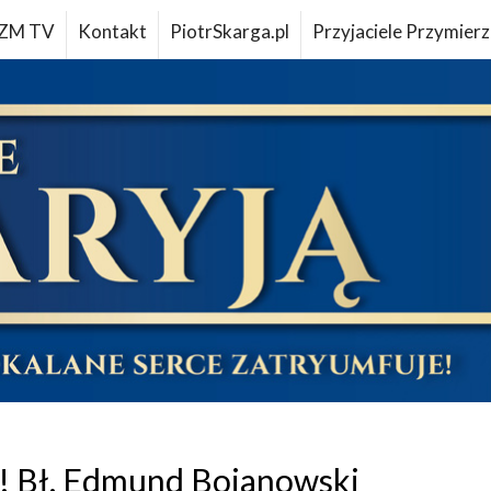
ZM TV
Kontakt
PiotrSkarga.pl
Przyjaciele Przymierz
! Bł. Edmund Bojanowski