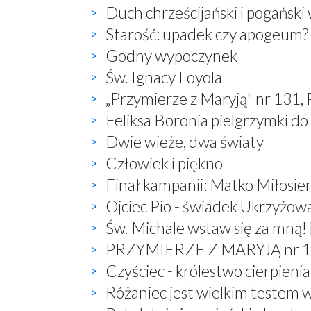
Duch chrześcijański i pogański
Starość: upadek czy apogeum?
Godny wypoczynek
Św. Ignacy Loyola
„Przymierze z Maryją" nr 131,
Feliksa Boronia pielgrzymki do
Dwie wieże, dwa światy
Człowiek i piękno
Finał kampanii: Matko Miłosier
Ojciec Pio - świadek Ukrzyżow
Św. Michale wstaw się za mną! 
PRZYMIERZE Z MARYJĄ nr 132,
Czyściec - królestwo cierpienia
Różaniec jest wielkim testem 