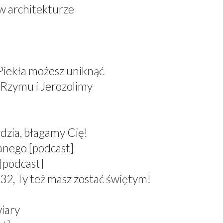
 w architekturze
 Piekła możesz uniknąć
 Rzymu i Jerozolimy
dzia, błagamy Cię!
anego [podcast]
[podcast]
 Ty też masz zostać świętym!
wiary