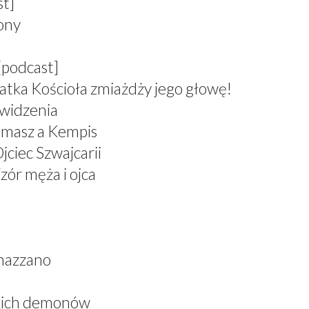
st]
zony
[podcast]
atka Kościoła zmiażdży jego głowę!
 widzenia
omasz a Kempis
jciec Szwajcarii
zór męża i ojca
nazzano
skich demonów