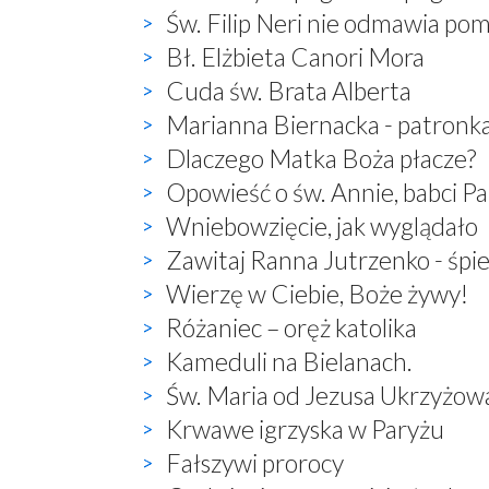
Św. Filip Neri nie odmawia po
Bł. Elżbieta Canori Mora
Cuda św. Brata Alberta
Marianna Biernacka - patronk
Dlaczego Matka Boża płacze?
Opowieść o św. Annie, babci P
Wniebowzięcie, jak wyglądało
Zawitaj Ranna Jutrzenko - śp
Wierzę w Ciebie, Boże żywy!
Różaniec – oręż katolika
Kameduli na Bielanach.
Św. Maria od Jezusa Ukrzyżow
Krwawe igrzyska w Paryżu
Fałszywi prorocy