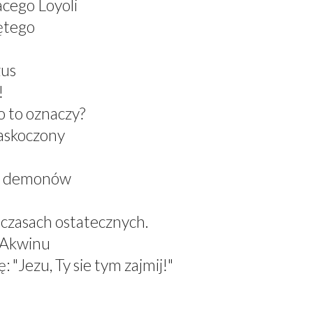
acego Loyoli
ętego
zus
!
 to oznaczy?
zaskoczony
el demonów
 czasach ostatecznych.
z Akwinu
 "Jezu, Ty sie tym zajmij!"