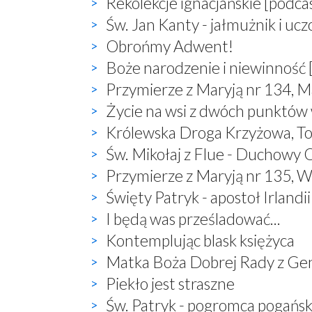
Rekolekcje ignacjańskie [podca
Św. Jan Kanty - jałmużnik i uc
Obrońmy Adwent!
Boże narodzenie i niewinność 
Przymierze z Maryją nr 134, M
Życie na wsi z dwóch punktów
Królewska Droga Krzyżowa, T
Św. Mikołaj z Flue - Duchowy O
Przymierze z Maryją nr 135, W
Święty Patryk - apostoł Irlandii
I będą was prześladować...
Kontemplując blask księżyca
Matka Boża Dobrej Rady z Ge
Piekło jest straszne
Św. Patryk - pogromca pogań