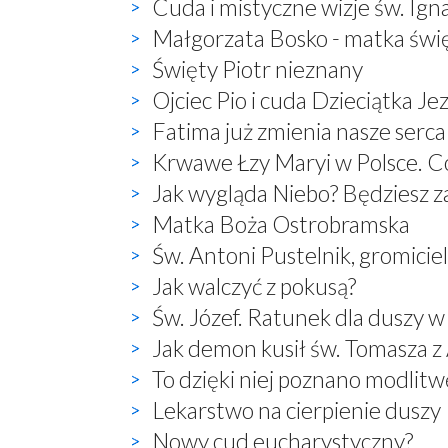
Cuda i mistyczne wizje św. Ign
Małgorzata Bosko - matka świ
Święty Piotr nieznany
Ojciec Pio i cuda Dzieciątka Je
Fatima już zmienia nasze serca
Krwawe Łzy Maryi w Polsce. Co
Jak wygląda Niebo? Będziesz 
Matka Boża Ostrobramska
Św. Antoni Pustelnik, gromici
Jak walczyć z pokusą?
Św. Józef. Ratunek dla duszy w
Jak demon kusił św. Tomasza 
To dzięki niej poznano modlitwę:
Lekarstwo na cierpienie duszy
Nowy cud eucharystyczny?