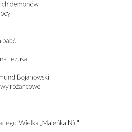
skich demonów
mocy
a babć
ana Jezusa
dmund Bojanowski
iewy różańcowe
anego, Wielka „Maleńka Nic"