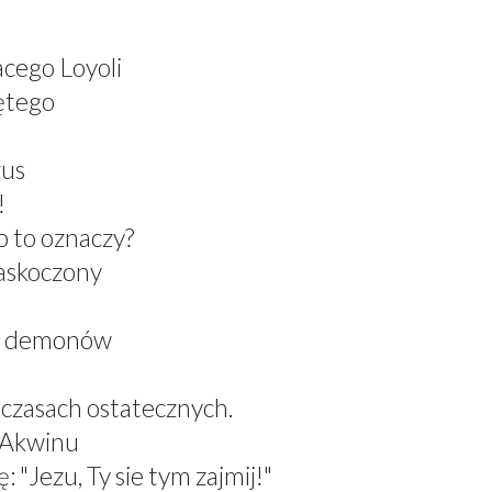
acego Loyoli
ętego
zus
!
 to oznaczy?
zaskoczony
el demonów
 czasach ostatecznych.
z Akwinu
 "Jezu, Ty sie tym zajmij!"