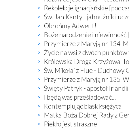
Rekolekcje ignacjańskie [podca
Św. Jan Kanty - jałmużnik i uc
Obrońmy Adwent!
Boże narodzenie i niewinność 
Przymierze z Maryją nr 134, M
Życie na wsi z dwóch punktów
Królewska Droga Krzyżowa, T
Św. Mikołaj z Flue - Duchowy O
Przymierze z Maryją nr 135, W
Święty Patryk - apostoł Irlandii
I będą was prześladować...
Kontemplując blask księżyca
Matka Boża Dobrej Rady z Ge
Piekło jest straszne