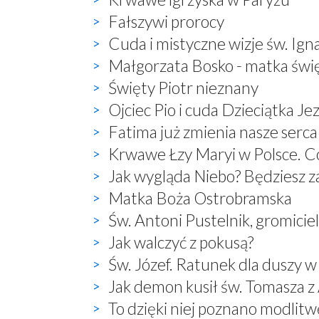
Fałszywi prorocy
Cuda i mistyczne wizje św. Ign
Małgorzata Bosko - matka świ
Święty Piotr nieznany
Ojciec Pio i cuda Dzieciątka Je
Fatima już zmienia nasze serca
Krwawe Łzy Maryi w Polsce. Co
Jak wygląda Niebo? Będziesz 
Matka Boża Ostrobramska
Św. Antoni Pustelnik, gromici
Jak walczyć z pokusą?
Św. Józef. Ratunek dla duszy w
Jak demon kusił św. Tomasza 
To dzięki niej poznano modlitwę: