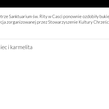
nętrze Sanktuarium św. Rity w Casci ponownie ozdobiły buk
ycja zorganizowanej przez Stowarzyszenie Kultury Chrześcija
iec i karmelita