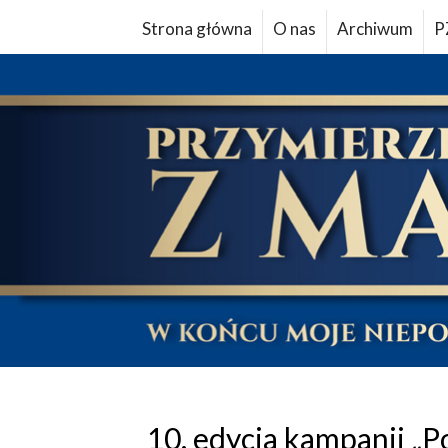
Strona główna
O nas
Archiwum
P
10. edycja kampanii „P