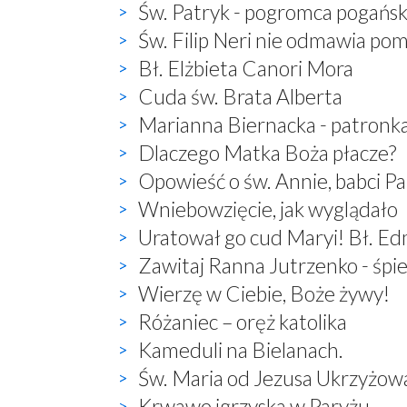
Św. Patryk - pogromca pogań
Św. Filip Neri nie odmawia po
Bł. Elżbieta Canori Mora
Cuda św. Brata Alberta
Marianna Biernacka - patronk
Dlaczego Matka Boża płacze?
Opowieść o św. Annie, babci P
Wniebowzięcie, jak wyglądało
Uratował go cud Maryi! Bł. E
Zawitaj Ranna Jutrzenko - śp
Wierzę w Ciebie, Boże żywy!
Różaniec – oręż katolika
Kameduli na Bielanach.
Św. Maria od Jezusa Ukrzyżow
Krwawe igrzyska w Paryżu