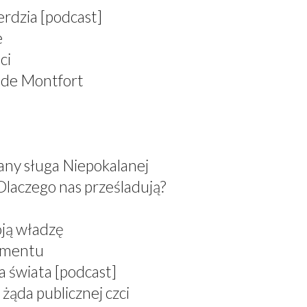
erdzia [podcast]
e
ci
 de Montfort
any sługa Niepokalanej
Dlaczego nas prześladują?
oją władzę
ramentu
a świata [podcast]
żąda publicznej czci