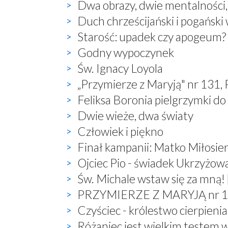
Dwa obrazy, dwie mentalności
Duch chrześcijański i pogański
Starość: upadek czy apogeum?
Godny wypoczynek
Św. Ignacy Loyola
„Przymierze z Maryją" nr 131,
Feliksa Boronia pielgrzymki do
Dwie wieże, dwa światy
Człowiek i piękno
Finał kampanii: Matko Miłosier
Ojciec Pio - świadek Ukrzyżow
Św. Michale wstaw się za mną! 
PRZYMIERZE Z MARYJĄ nr 132,
Czyściec - królestwo cierpienia
Różaniec jest wielkim testem 