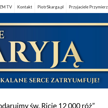
ZM TV
Kontakt
PiotrSkarga.pl
Przyjaciele Przymierz
odarujmy św. Ricie 12 000 róż”