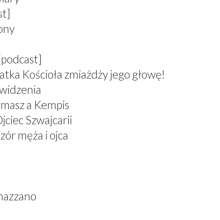
st]
zony
[podcast]
atka Kościoła zmiażdży jego głowę!
 widzenia
omasz a Kempis
jciec Szwajcarii
zór męża i ojca
nazzano