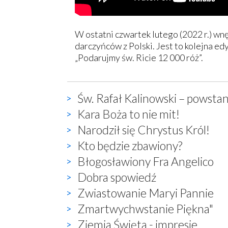
W ostatni czwartek lutego (2022 r.) w
darczyńców z Polski. Jest to kolejna ed
„Podarujmy św. Ricie 12 000 róż”.
Św. Rafał Kalinowski – powstan
Kara Boża to nie mit!
Narodził się Chrystus Król!
Kto będzie zbawiony?
Błogosławiony Fra Angelico
Dobra spowiedź
Zwiastowanie Maryi Pannie
Zmartwychwstanie Piękna"
Ziemia Święta - impresje