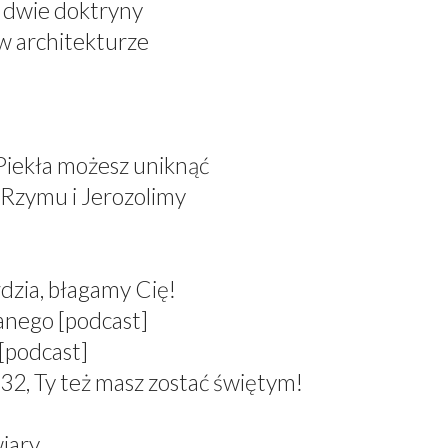
, dwie doktryny
 w architekturze
 Piekła możesz uniknąć
 Rzymu i Jerozolimy
dzia, błagamy Cię!
anego [podcast]
[podcast]
 Ty też masz zostać świętym!
wiary