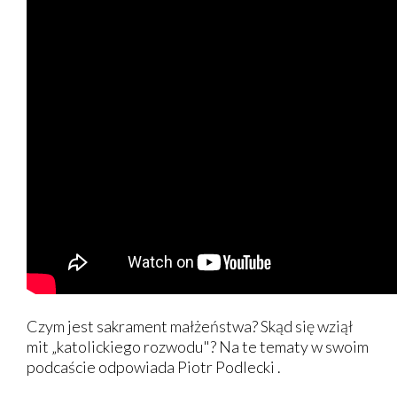
Czym jest sakrament małżeństwa? Skąd się wziął
mit „katolickiego rozwodu"? Na te tematy w swoim
podcaście odpowiada Piotr Podlecki .