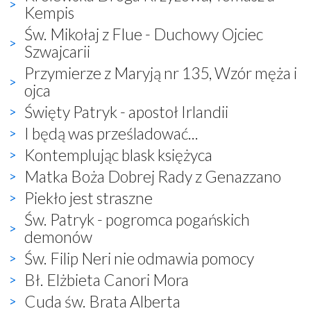
Kempis
Św. Mikołaj z Flue - Duchowy Ojciec
Szwajcarii
Przymierze z Maryją nr 135, Wzór męża i
ojca
Święty Patryk - apostoł Irlandii
I będą was prześladować...
Kontemplując blask księżyca
Matka Boża Dobrej Rady z Genazzano
Piekło jest straszne
Św. Patryk - pogromca pogańskich
demonów
Św. Filip Neri nie odmawia pomocy
Bł. Elżbieta Canori Mora
Cuda św. Brata Alberta