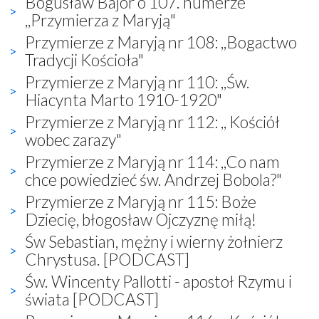
Bogusław Bajor o 107. numerze
,,Przymierza z Maryją"
Przymierze z Maryją nr 108: ,,Bogactwo
Tradycji Kościoła"
Przymierze z Maryją nr 110: ,,Św.
Hiacynta Marto 1910-1920"
Przymierze z Maryją nr 112: ,, Kościół
wobec zarazy"
Przymierze z Maryją nr 114: ,,Co nam
chce powiedzieć św. Andrzej Bobola?"
Przymierze z Maryją nr 115: Boże
Dziecię, błogosław Ojczyznę miłą!
Św Sebastian, mężny i wierny żołnierz
Chrystusa. [PODCAST]
Św. Wincenty Pallotti - apostoł Rzymu i
świata [PODCAST]