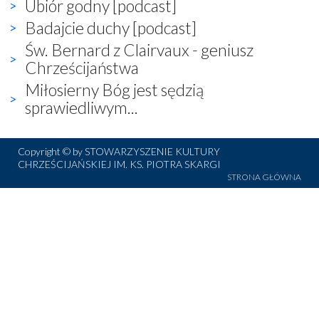
Ubiór godny [podcast]
Badajcie duchy [podcast]
Św. Bernard z Clairvaux - geniusz
Chrześcijaństwa
Miłosierny Bóg jest sędzią
sprawiedliwym...
Copyright © by STOWARZYSZENIE KULTURY
CHRZEŚCIJAŃSKIEJ IM. KS. PIOTRA SKARGI
STRONA GŁÓWNA