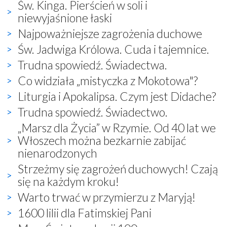
Św. Kinga. Pierścień w soli i
niewyjaśnione łaski
Najpoważniejsze zagrożenia duchowe
Św. Jadwiga Królowa. Cuda i tajemnice.
Trudna spowiedź. Świadectwa.
Co widziała „mistyczka z Mokotowa"?
Liturgia i Apokalipsa. Czym jest Didache?
Trudna spowiedź. Świadectwo.
„Marsz dla Życia” w Rzymie. Od 40 lat we
Włoszech można bezkarnie zabijać
nienarodzonych
Strzeżmy się zagrożeń duchowych! Czają
się na każdym kroku!
Warto trwać w przymierzu z Maryją!
1600 lilii dla Fatimskiej Pani