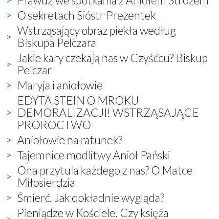
O sekretach Sióstr Prezentek
Wstrząsający obraz piekła według
Biskupa Pelczara
Jakie kary czekają nas w Czyśćcu? Biskup
Pelczar
Maryja i aniołowie
EDYTA STEIN O MROKU
DEMORALIZACJI! WSTRZĄSAJĄCE
PROROCTWO
Aniołowie na ratunek?
Tajemnice modlitwy Anioł Pański
Ona przytula każdego z nas? O Matce
Miłosierdzia
Śmierć. Jak dokładnie wygląda?
Pieniądze w Kościele. Czy księża