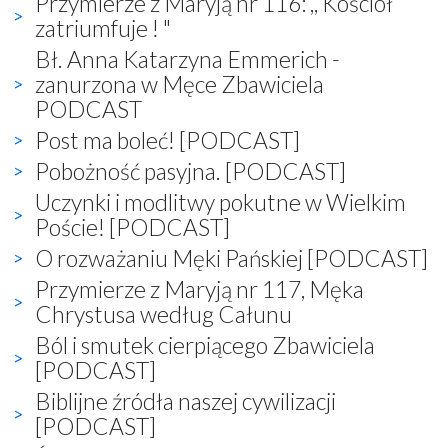
Przymierze z Maryją nr 116: ,, Kościół
zatriumfuje ! "
Bł. Anna Katarzyna Emmerich -
zanurzona w Męce Zbawiciela
PODCAST
Post ma boleć! [PODCAST]
Pobożność pasyjna. [PODCAST]
Uczynki i modlitwy pokutne w Wielkim
Poście! [PODCAST]
O rozważaniu Męki Pańskiej [PODCAST]
Przymierze z Maryją nr 117, Męka
Chrystusa według Całunu
Ból i smutek cierpiącego Zbawiciela
[PODCAST]
Biblijne źródła naszej cywilizacji
[PODCAST]