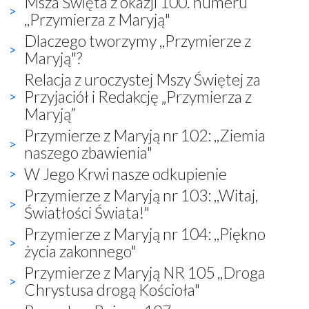
Msza Święta z okazji 100. numeru
,,Przymierza z Maryją"
Dlaczego tworzymy ,,Przymierze z
Maryją"?
Relacja z uroczystej Mszy Świętej za
Przyjaciół i Redakcję „Przymierza z
Maryją”
Przymierze z Maryją nr 102: ,,Ziemia
naszego zbawienia"
W Jego Krwi nasze odkupienie
Przymierze z Maryją nr 103: ,,Witaj,
Światłości Świata!"
Przymierze z Maryją nr 104: ,,Piękno
życia zakonnego"
Przymierze z Maryją NR 105 ,,Droga
Chrystusa drogą Kościoła"