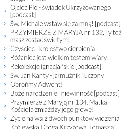
Ojciec Pio - świadek Ukrzyżowanego
[podcast]
Św. Michale wstaw się za mną! [podcast]
PRZYMIERZE Z MARYJĄ nr 132, Ty też
masz zostać świętym!
Czyściec - królestwo cierpienia
Różaniec jest wielkim testem wiary
Rekolekcje ignacjańskie [podcast]
Św. Jan Kanty - jałmużnik i uczony
Obrońmy Adwent!
Boże narodzenie i niewinność [podcast]
Przymierze z Maryją nr 134, Matka
Kościoła zmiażdży jego głowę!
Życie na wsi z dwóch punktów widzenia
Królewska Droga Krzyżowa, Tomasz a