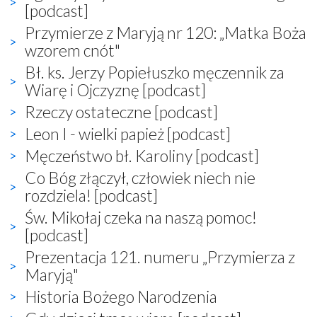
[podcast]
Przymierze z Maryją nr 120: „Matka Boża
wzorem cnót"
Bł. ks. Jerzy Popiełuszko męczennik za
Wiarę i Ojczyznę [podcast]
Rzeczy ostateczne [podcast]
Leon I - wielki papież [podcast]
Męczeństwo bł. Karoliny [podcast]
Co Bóg złączył, człowiek niech nie
rozdziela! [podcast]
Św. Mikołaj czeka na naszą pomoc!
[podcast]
Prezentacja 121. numeru „Przymierza z
Maryją"
Historia Bożego Narodzenia