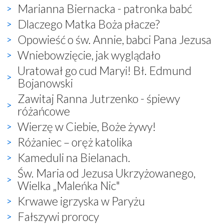
Marianna Biernacka - patronka babć
Dlaczego Matka Boża płacze?
Opowieść o św. Annie, babci Pana Jezusa
Wniebowzięcie, jak wyglądało
Uratował go cud Maryi! Bł. Edmund
Bojanowski
Zawitaj Ranna Jutrzenko - śpiewy
różańcowe
Wierzę w Ciebie, Boże żywy!
Różaniec – oręż katolika
Kameduli na Bielanach.
Św. Maria od Jezusa Ukrzyżowanego,
Wielka „Maleńka Nic"
Krwawe igrzyska w Paryżu
Fałszywi prorocy