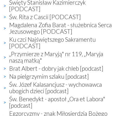
Święty Stanisław Kazimierczyk
[PODCAST]
Św. Rita z Cascii [PODCAST]
Magdalena Zofia Barat - służebnica Serca
Jezusowego [PODCAST]
Ku czci Najświętszego Sakramentu
[PODCAST]
„Przymierze z Maryją" nr 119, „Maryja
naszą matką"
Brat Albert - dobry jak chleb [podcast]
Na pielgrzymim szlaku [podcast]
Św. Józef Kalasancjusz - wychowawca
ubogich dzieci [podcast]
Św. Benedykt - apostoł „Ora et Labora"
[podcast]
Egzorcyzmy - znak Miłosierdzia Bożego