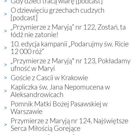
Gdy dzieci tracą wiarę [podcast]
O dziewięciu grzechach cudzych
[podcast]
„Przymierze z Maryją” nr 122, Zostań, ta
łódź nie zatonie!
10. edycja kampanii „Podarujmy św. Ricie
12 000 róż”
„Przymierze z Maryją" nr 123, Pokładamy
ufność w Maryi
Goście z Cascii w Krakowie
Kapliczka św. Jana Nepomucena w
Aleksandrowicach
Pomnik Matki Bożej Pasawskiej w
Warszawie
Przymierze z Maryją nr 124, Najświętsze
Serca Miłością Gorejące