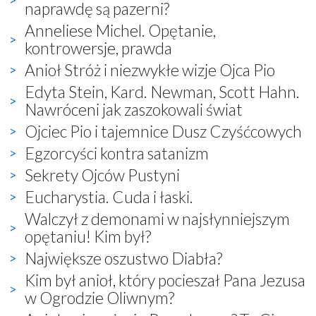
naprawdę są pazerni?
Anneliese Michel. Opętanie,
kontrowersje, prawda
Anioł Stróż i niezwykłe wizje Ojca Pio
Edyta Stein, Kard. Newman, Scott Hahn.
Nawróceni jak zaszokowali świat
Ojciec Pio i tajemnice Dusz Czyśćcowych
Egzorcyści kontra satanizm
Sekrety Ojców Pustyni
Eucharystia. Cuda i łaski.
Walczył z demonami w najsłynniejszym
opętaniu! Kim był?
Największe oszustwo Diabła?
Kim był anioł, który pocieszał Pana Jezusa
w Ogrodzie Oliwnym?