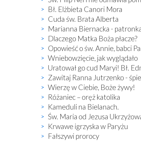
Bł. Elżbieta Canori Mora
Cuda św. Brata Alberta
Marianna Biernacka - patronk
Dlaczego Matka Boża płacze?
Opowieść o św. Annie, babci P
Wniebowzięcie, jak wyglądało
Uratował go cud Maryi! Bł. E
Zawitaj Ranna Jutrzenko - śp
Wierzę w Ciebie, Boże żywy!
Różaniec – oręż katolika
Kameduli na Bielanach.
Św. Maria od Jezusa Ukrzyżow
Krwawe igrzyska w Paryżu
Fałszywi prorocy