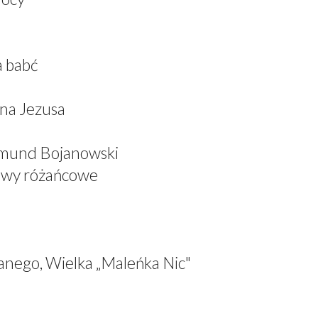
a babć
ana Jezusa
dmund Bojanowski
iewy różańcowe
anego, Wielka „Maleńka Nic"