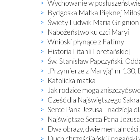
Wychowanie w posłuszeństwi
Bydgoska Matka Pięknej Miłoś
Święty Ludwik Maria Grignion
Nabożeństwo ku czci Maryi
Wnioski płynące z Fatimy
Historia Litanii Loretańskiej
Św. Stanisław Papczyński. Odd
„Przymierze z Maryją” nr 130, 
Katolicka matka
Jak rodzice mogą zniszczyć sw
Cześć dla Najświętszego Sak
Serce Pana Jezusa - nadzieja dl
Najświętsze Serca Pana Jezusa 
Dwa obrazy, dwie mentalności
Duch chrześcijański i pogański