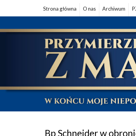
Strona główna
O nas
Archiwum
P
Bp Schneider w obroni