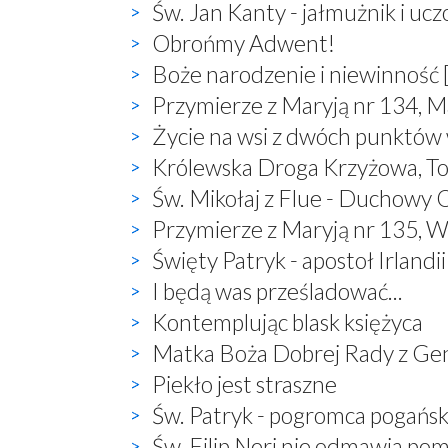
Św. Jan Kanty - jałmużnik i uc
Obrońmy Adwent!
Boże narodzenie i niewinność 
Przymierze z Maryją nr 134, M
Życie na wsi z dwóch punktów
Królewska Droga Krzyżowa, T
Św. Mikołaj z Flue - Duchowy O
Przymierze z Maryją nr 135, W
Święty Patryk - apostoł Irlandii
I będą was prześladować...
Kontemplując blask księżyca
Matka Boża Dobrej Rady z Ge
Piekło jest straszne
Św. Patryk - pogromca pogań
Św. Filip Neri nie odmawia po