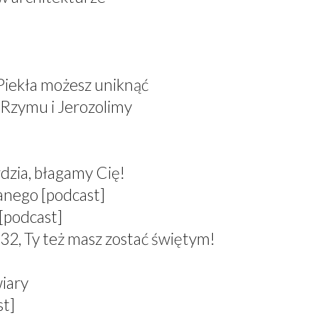
 Piekła możesz uniknąć
 Rzymu i Jerozolimy
dzia, błagamy Cię!
anego [podcast]
[podcast]
 Ty też masz zostać świętym!
wiary
st]