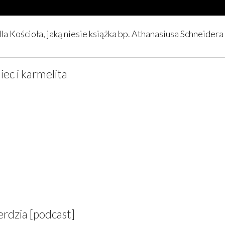
dla Kościoła, jaką niesie książka bp. Athanasiusa Schneidera
iec i karmelita
erdzia [podcast]