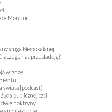
e
ci
 de Montfort
any sługa Niepokalanej
Dlaczego nas prześladują?
oją władzę
ramentu
a świata [podcast]
żąda publicznej czci
, dwie doktryny
 w architekturze