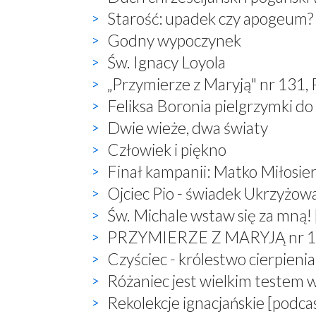
Starość: upadek czy apogeum?
Godny wypoczynek
Św. Ignacy Loyola
„Przymierze z Maryją" nr 131,
Feliksa Boronia pielgrzymki do
Dwie wieże, dwa światy
Człowiek i piękno
Finał kampanii: Matko Miłosier
Ojciec Pio - świadek Ukrzyżow
Św. Michale wstaw się za mną! 
PRZYMIERZE Z MARYJĄ nr 132,
Czyściec - królestwo cierpienia
Różaniec jest wielkim testem 
Rekolekcje ignacjańskie [podca