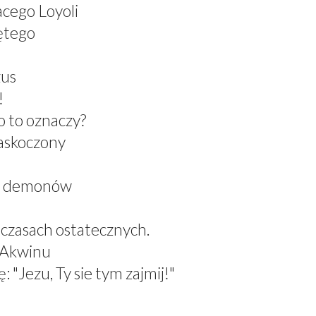
acego Loyoli
ętego
zus
!
 to oznaczy?
zaskoczony
el demonów
 czasach ostatecznych.
z Akwinu
 "Jezu, Ty sie tym zajmij!"