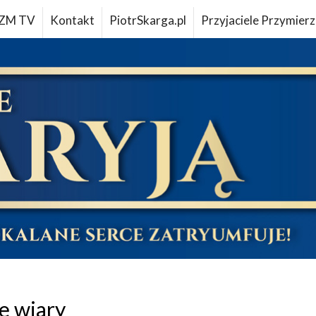
ZM TV
Kontakt
PiotrSkarga.pl
Przyjaciele Przymierz
e wiary