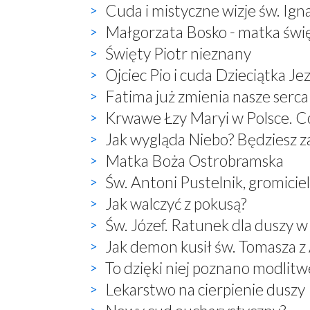
Cuda i mistyczne wizje św. Ign
Małgorzata Bosko - matka świ
Święty Piotr nieznany
Ojciec Pio i cuda Dzieciątka Je
Fatima już zmienia nasze serca
Krwawe Łzy Maryi w Polsce. Co
Jak wygląda Niebo? Będziesz 
Matka Boża Ostrobramska
Św. Antoni Pustelnik, gromici
Jak walczyć z pokusą?
Św. Józef. Ratunek dla duszy w
Jak demon kusił św. Tomasza 
To dzięki niej poznano modlitwę:
Lekarstwo na cierpienie duszy