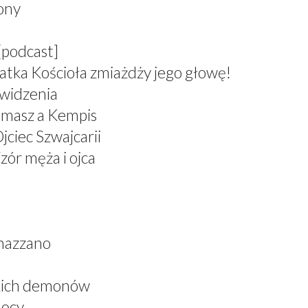
zony
[podcast]
atka Kościoła zmiażdży jego głowę!
 widzenia
omasz a Kempis
jciec Szwajcarii
zór męża i ojca
nazzano
skich demonów
mocy