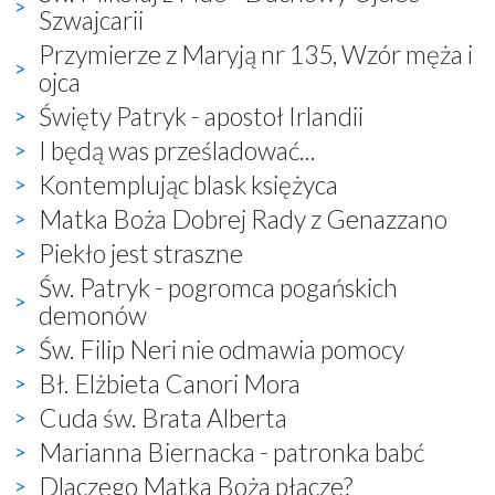
Szwajcarii
Przymierze z Maryją nr 135, Wzór męża i
ojca
Święty Patryk - apostoł Irlandii
I będą was prześladować...
Kontemplując blask księżyca
Matka Boża Dobrej Rady z Genazzano
Piekło jest straszne
Św. Patryk - pogromca pogańskich
demonów
Św. Filip Neri nie odmawia pomocy
Bł. Elżbieta Canori Mora
Cuda św. Brata Alberta
Marianna Biernacka - patronka babć
Dlaczego Matka Boża płacze?