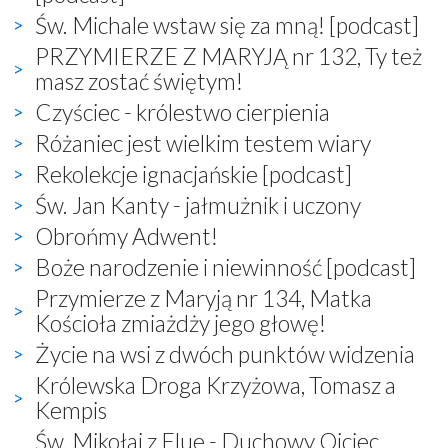
Św. Michale wstaw się za mną! [podcast]
PRZYMIERZE Z MARYJĄ nr 132, Ty też
masz zostać świętym!
Czyściec - królestwo cierpienia
Różaniec jest wielkim testem wiary
Rekolekcje ignacjańskie [podcast]
Św. Jan Kanty - jałmużnik i uczony
Obrońmy Adwent!
Boże narodzenie i niewinność [podcast]
Przymierze z Maryją nr 134, Matka
Kościoła zmiażdży jego głowę!
Życie na wsi z dwóch punktów widzenia
Królewska Droga Krzyżowa, Tomasz a
Kempis
Św. Mikołaj z Flue - Duchowy Ojciec