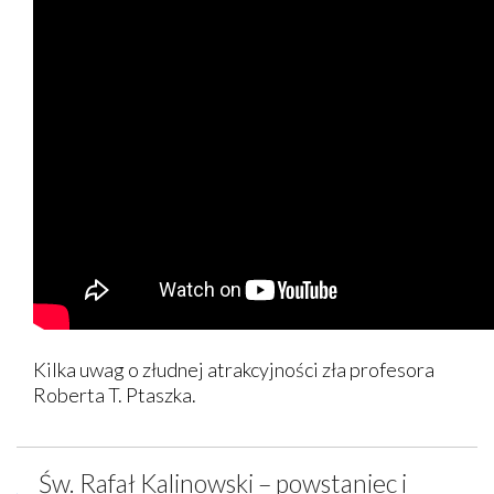
Kilka uwag o złudnej atrakcyjności zła profesora
Roberta T. Ptaszka.
Św. Rafał Kalinowski – powstaniec i