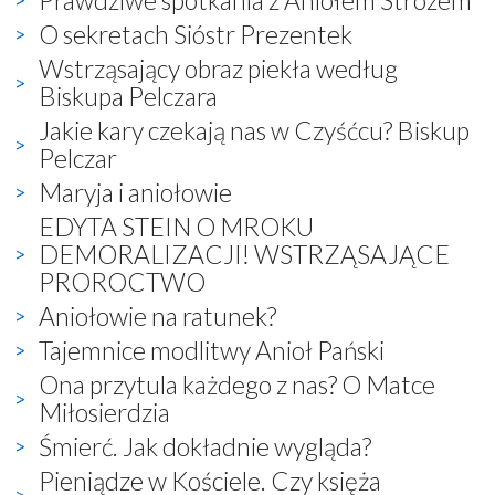
O sekretach Sióstr Prezentek
Wstrząsający obraz piekła według
Biskupa Pelczara
Jakie kary czekają nas w Czyśćcu? Biskup
Pelczar
Maryja i aniołowie
EDYTA STEIN O MROKU
DEMORALIZACJI! WSTRZĄSAJĄCE
PROROCTWO
Aniołowie na ratunek?
Tajemnice modlitwy Anioł Pański
Ona przytula każdego z nas? O Matce
Miłosierdzia
Śmierć. Jak dokładnie wygląda?
Pieniądze w Kościele. Czy księża