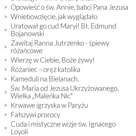
Opowieść o św. Annie, babci Pana Jezusa
Wniebowzięcie, jak wyglądało
Uratował go cud Maryi! Bł. Edmund
Bojanowski
Zawitaj Ranna Jutrzenko - śpiewy
różańcowe
Wierzę w Ciebie, Boże żywy!
Różaniec – oręż katolika
Kameduli na Bielanach.
Św. Maria od Jezusa Ukrzyżowanego,
Wielka „Maleńka Nic"
Krwawe igrzyska w Paryżu
Fałszywi prorocy
Cuda i mistyczne wizje św. Ignacego
Loyoli