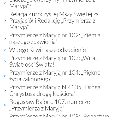
Maryją"?
Relacja z uroczystej Mszy Świętej za
Przyjaciół i Redakcję „Przymierza z
Maryją”
Przymierze z Maryją nr 102: ,,Ziemia
naszego zbawienia"
W Jego Krwi nasze odkupienie
Przymierze z Maryją nr 103: ,,Witaj,
Światłości Świata!"
Przymierze z Maryją nr 104: ,,Piękno
życia zakonnego"
Przymierze z Maryją NR 105 ,,Droga
Chrystusa drogą Kościoła"
Bogusław Bajor o 107. numerze
,,Przymierza z Maryją"
Przymierze z Maryją nr 108: ,,Bogactwo