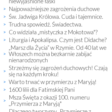
niewyjaśnione łaski
Najpoważniejsze zagrożenia duchowe
Św. Jadwiga Królowa. Cuda i tajemnice.
Trudna spowiedź. Świadectwa.
Co widziała „mistyczka z Mokotowa"?
Liturgia i Apokalipsa. Czym jest Didache?
„Marsz dla Życia” w Rzymie. Od 40 lat we
Włoszech można bezkarnie zabijać
nienarodzonych
Strzeżmy się zagrożeń duchowych! Czają
się na każdym kroku!
Warto trwać w przymierzu z Maryją!
1600 lilii dla Fatimskiej Pani
Msza Święta z okazji 100. numeru
,,Przymierza z Maryją"
Dlaczego tworzymy ,,Przymierze z