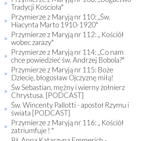
Tradycji Kościoła"
Przymierze z Maryją nr 110: ,,Św.
Hiacynta Marto 1910-1920"
Przymierze z Maryją nr 112: ,, Kościół
wobec zarazy"
Przymierze z Maryją nr 114: ,,Co nam
chce powiedzieć św. Andrzej Bobola?"
Przymierze z Maryją nr 115: Boże
Dziecię, błogosław Ojczyznę miłą!
Św Sebastian, mężny i wierny żołnierz
Chrystusa. [PODCAST]
Św. Wincenty Pallotti - apostoł Rzymu i
świata [PODCAST]
Przymierze z Maryją nr 116: ,, Kościół
zatriumfuje ! "
Bł. Anna Katarzyna Emmerich -