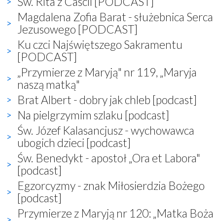
Św. Rita z Cascii [PODCAST]
Magdalena Zofia Barat - służebnica Serca
Jezusowego [PODCAST]
Ku czci Najświętszego Sakramentu
[PODCAST]
„Przymierze z Maryją" nr 119, „Maryja
naszą matką"
Brat Albert - dobry jak chleb [podcast]
Na pielgrzymim szlaku [podcast]
Św. Józef Kalasancjusz - wychowawca
ubogich dzieci [podcast]
Św. Benedykt - apostoł „Ora et Labora"
[podcast]
Egzorcyzmy - znak Miłosierdzia Bożego
[podcast]
Przymierze z Maryją nr 120: „Matka Boża