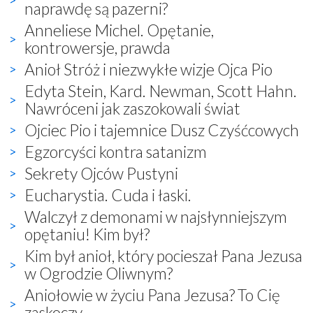
naprawdę są pazerni?
Anneliese Michel. Opętanie,
kontrowersje, prawda
Anioł Stróż i niezwykłe wizje Ojca Pio
Edyta Stein, Kard. Newman, Scott Hahn.
Nawróceni jak zaszokowali świat
Ojciec Pio i tajemnice Dusz Czyśćcowych
Egzorcyści kontra satanizm
Sekrety Ojców Pustyni
Eucharystia. Cuda i łaski.
Walczył z demonami w najsłynniejszym
opętaniu! Kim był?
Kim był anioł, który pocieszał Pana Jezusa
w Ogrodzie Oliwnym?
Aniołowie w życiu Pana Jezusa? To Cię
zaskoczy...