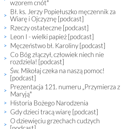
wzorem cnót"
Bł. ks. Jerzy Popiełuszko męczennik za
Wiarę i Ojczyznę [podcast]
Rzeczy ostateczne [podcast]
Leon I - wielki papież [podcast]
Męczeństwo bł. Karoliny [podcast]
Co Bóg złączył, człowiek niech nie
rozdziela! [podcast]
Św. Mikołaj czeka na naszą pomoc!
[podcast]
Prezentacja 121. numeru „Przymierza z
Maryją"
Historia Bożego Narodzenia
Gdy dzieci tracą wiarę [podcast]
O dziewięciu grzechach cudzych
[podcast]