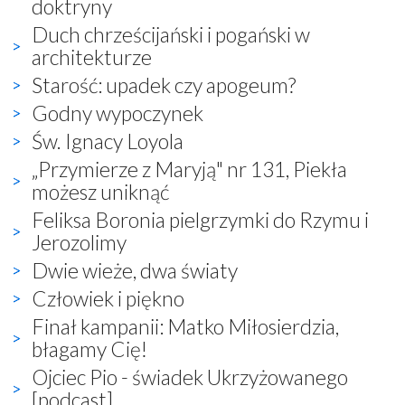
doktryny
Duch chrześcijański i pogański w
architekturze
Starość: upadek czy apogeum?
Godny wypoczynek
Św. Ignacy Loyola
„Przymierze z Maryją" nr 131, Piekła
możesz uniknąć
Feliksa Boronia pielgrzymki do Rzymu i
Jerozolimy
Dwie wieże, dwa światy
Człowiek i piękno
Finał kampanii: Matko Miłosierdzia,
błagamy Cię!
Ojciec Pio - świadek Ukrzyżowanego
[podcast]