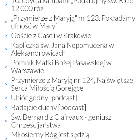
10. edycja kampanii „Podarujmy św. Ricie
12 000 róż”
„Przymierze z Maryją" nr 123, Pokładamy
ufność w Maryi
Goście z Cascii w Krakowie
Kapliczka św. Jana Nepomucena w
Aleksandrowicach
Pomnik Matki Bożej Pasawskiej w
Warszawie
Przymierze z Maryją nr 124, Najświętsze
Serca Miłością Gorejące
Ubiór godny [podcast]
Badajcie duchy [podcast]
Św. Bernard z Clairvaux - geniusz
Chrześcijaństwa
Miłosierny Bóg jest sędzią