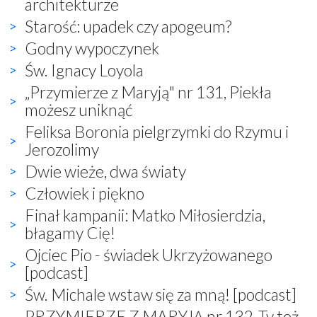
architekturze
Starość: upadek czy apogeum?
Godny wypoczynek
Św. Ignacy Loyola
„Przymierze z Maryją" nr 131, Piekła
możesz uniknąć
Feliksa Boronia pielgrzymki do Rzymu i
Jerozolimy
Dwie wieże, dwa światy
Człowiek i piękno
Finał kampanii: Matko Miłosierdzia,
błagamy Cię!
Ojciec Pio - świadek Ukrzyżowanego
[podcast]
Św. Michale wstaw się za mną! [podcast]
PRZYMIERZE Z MARYJĄ nr 132, Ty też