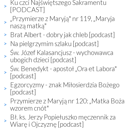
Ku czci Najświętszego Sakramentu
[PODCAST]
„Przymierze z Maryją" nr 119, „Maryja
naszą matką"
Brat Albert - dobry jak chleb [podcast]
Na pielgrzymim szlaku [podcast]
Św. Józef Kalasancjusz - wychowawca
ubogich dzieci [podcast]
Św. Benedykt - apostoł „Ora et Labora"
[podcast]
Egzorcyzmy - znak Miłosierdzia Bożego
[podcast]
Przymierze z Maryją nr 120: „Matka Boża
wzorem cnót"
Bł. ks. Jerzy Popiełuszko męczennik za
Wiarę i Ojczyznę [podcast]