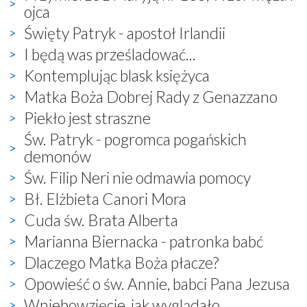
ojca
Święty Patryk - apostoł Irlandii
I będą was prześladować...
Kontemplując blask księżyca
Matka Boża Dobrej Rady z Genazzano
Piekło jest straszne
Św. Patryk - pogromca pogańskich
demonów
Św. Filip Neri nie odmawia pomocy
Bł. Elżbieta Canori Mora
Cuda św. Brata Alberta
Marianna Biernacka - patronka babć
Dlaczego Matka Boża płacze?
Opowieść o św. Annie, babci Pana Jezusa
Wniebowzięcie, jak wyglądało