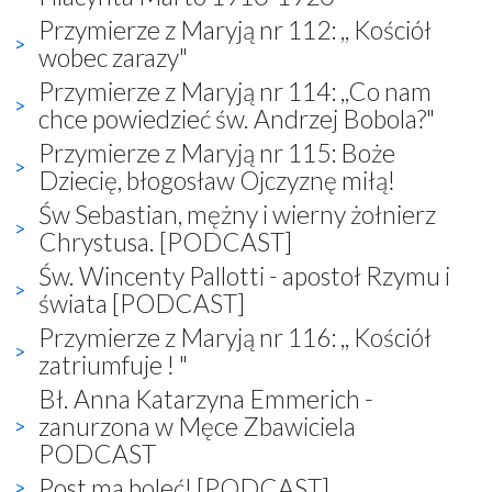
Przymierze z Maryją nr 112: ,, Kościół
wobec zarazy"
Przymierze z Maryją nr 114: ,,Co nam
chce powiedzieć św. Andrzej Bobola?"
Przymierze z Maryją nr 115: Boże
Dziecię, błogosław Ojczyznę miłą!
Św Sebastian, mężny i wierny żołnierz
Chrystusa. [PODCAST]
Św. Wincenty Pallotti - apostoł Rzymu i
świata [PODCAST]
Przymierze z Maryją nr 116: ,, Kościół
zatriumfuje ! "
Bł. Anna Katarzyna Emmerich -
zanurzona w Męce Zbawiciela
PODCAST
Post ma boleć! [PODCAST]