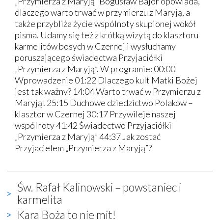
„Przymierza z Maryją” Bogusław Bajor opowiada,
dlaczego warto trwać w przymierzu z Maryją, a
także przybliża życie wspólnoty skupionej wokół
pisma. Udamy się też z krótką wizytą do klasztoru
karmelitów bosych w Czernej i wysłuchamy
poruszającego świadectwa Przyjaciółki
„Przymierza z Maryją”. W programie: 00:00
Wprowadzenie 01:22 Dlaczego kult Matki Bożej
jest tak ważny? 14:04 Warto trwać w Przymierzu z
Maryją! 25:15 Duchowe dziedzictwo Polaków –
klasztor w Czernej 30:17 Przywileje naszej
wspólnoty 41:42 Świadectwo Przyjaciółki
„Przymierza z Maryją” 44:37 Jak zostać
Przyjacielem „Przymierza z Maryją”?
Św. Rafał Kalinowski – powstaniec i
karmelita
Kara Boża to nie mit!