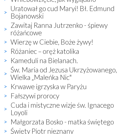
Uratował go cud Maryi! Bł. Edmund
Bojanowski
Zawitaj Ranna Jutrzenko - śpiewy
różańcowe
Wierzę w Ciebie, Boże żywy!
Różaniec – oręż katolika
Kameduli na Bielanach.
Św. Maria od Jezusa Ukrzyżowanego,
Wielka „Maleńka Nic"
Krwawe igrzyska w Paryżu
Fałszywi prorocy
Cuda i mistyczne wizje św. Ignacego
Loyoli
Małgorzata Bosko - matka świętego
Święty Piotr nieznany