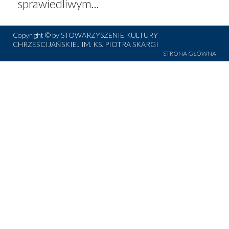
sprawiedliwym...
Copyright © by STOWARZYSZENIE KULTURY
CHRZEŚCIJAŃSKIEJ IM. KS. PIOTRA SKARGI
STRONA GŁÓWNA