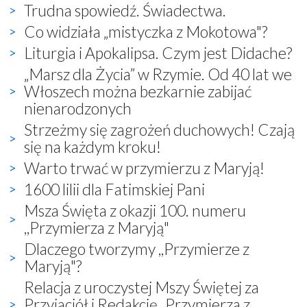
Trudna spowiedź. Świadectwa.
Co widziała „mistyczka z Mokotowa"?
Liturgia i Apokalipsa. Czym jest Didache?
„Marsz dla Życia” w Rzymie. Od 40 lat we
Włoszech można bezkarnie zabijać
nienarodzonych
Strzeżmy się zagrożeń duchowych! Czają
się na każdym kroku!
Warto trwać w przymierzu z Maryją!
1600 lilii dla Fatimskiej Pani
Msza Święta z okazji 100. numeru
,,Przymierza z Maryją"
Dlaczego tworzymy ,,Przymierze z
Maryją"?
Relacja z uroczystej Mszy Świętej za
Przyjaciół i Redakcję „Przymierza z