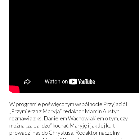
W programie poświęconym wspólnocie Przyjaciół
„Przymierza z Maryją” redaktor Marcin Austyn
rozmawia z ks. Danielem Wachowiakiem o tym, czy
można „za bardzo” kochać Maryję i jak Jej kult
prowadzi nas do Chrystusa. Redaktor naczelny