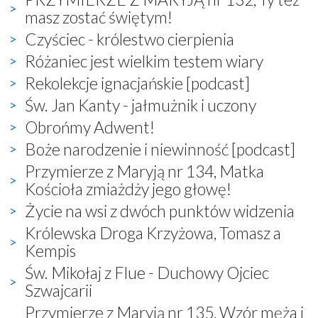
masz zostać świętym!
Czyściec - królestwo cierpienia
Różaniec jest wielkim testem wiary
Rekolekcje ignacjańskie [podcast]
Św. Jan Kanty - jałmużnik i uczony
Obrońmy Adwent!
Boże narodzenie i niewinność [podcast]
Przymierze z Maryją nr 134, Matka
Kościoła zmiażdży jego głowę!
Życie na wsi z dwóch punktów widzenia
Królewska Droga Krzyżowa, Tomasz a
Kempis
Św. Mikołaj z Flue - Duchowy Ojciec
Szwajcarii
Przymierze z Maryją nr 135, Wzór męża i