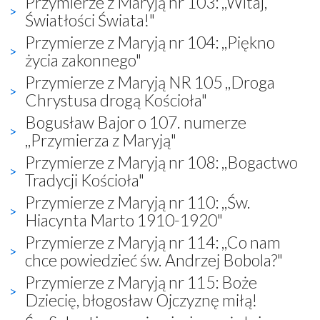
Przymierze z Maryją nr 103: ,,Witaj,
Światłości Świata!"
Przymierze z Maryją nr 104: ,,Piękno
życia zakonnego"
Przymierze z Maryją NR 105 ,,Droga
Chrystusa drogą Kościoła"
Bogusław Bajor o 107. numerze
,,Przymierza z Maryją"
Przymierze z Maryją nr 108: ,,Bogactwo
Tradycji Kościoła"
Przymierze z Maryją nr 110: ,,Św.
Hiacynta Marto 1910-1920"
Przymierze z Maryją nr 114: ,,Co nam
chce powiedzieć św. Andrzej Bobola?"
Przymierze z Maryją nr 115: Boże
Dziecię, błogosław Ojczyznę miłą!