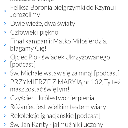
Feliksa Boronia pielgrzymki do Rzymu i
Jerozolimy
Dwie wieże, dwa światy
Człowiek i piękno
Finał kampanii: Matko Miłosierdzia,
błagamy Cię!
Ojciec Pio - świadek Ukrzyżowanego
[podcast]
Św. Michale wstaw się za mną! [podcast]
PRZYMIERZE Z MARYJĄ nr 132, Ty też
masz zostać świętym!
Czyściec - królestwo cierpienia
Różaniec jest wielkim testem wiary
Rekolekcje ignacjańskie [podcast]
Św. Jan Kanty - jałmużnik i uczony