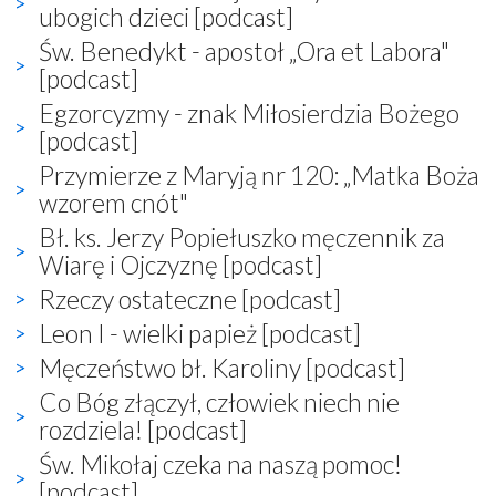
ubogich dzieci [podcast]
Św. Benedykt - apostoł „Ora et Labora"
[podcast]
Egzorcyzmy - znak Miłosierdzia Bożego
[podcast]
Przymierze z Maryją nr 120: „Matka Boża
wzorem cnót"
Bł. ks. Jerzy Popiełuszko męczennik za
Wiarę i Ojczyznę [podcast]
Rzeczy ostateczne [podcast]
Leon I - wielki papież [podcast]
Męczeństwo bł. Karoliny [podcast]
Co Bóg złączył, człowiek niech nie
rozdziela! [podcast]
Św. Mikołaj czeka na naszą pomoc!
[podcast]