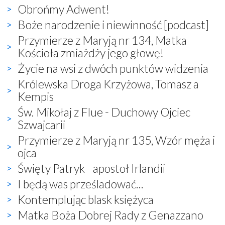
Obrońmy Adwent!
Boże narodzenie i niewinność [podcast]
Przymierze z Maryją nr 134, Matka
Kościoła zmiażdży jego głowę!
Życie na wsi z dwóch punktów widzenia
Królewska Droga Krzyżowa, Tomasz a
Kempis
Św. Mikołaj z Flue - Duchowy Ojciec
Szwajcarii
Przymierze z Maryją nr 135, Wzór męża i
ojca
Święty Patryk - apostoł Irlandii
I będą was prześladować...
Kontemplując blask księżyca
Matka Boża Dobrej Rady z Genazzano