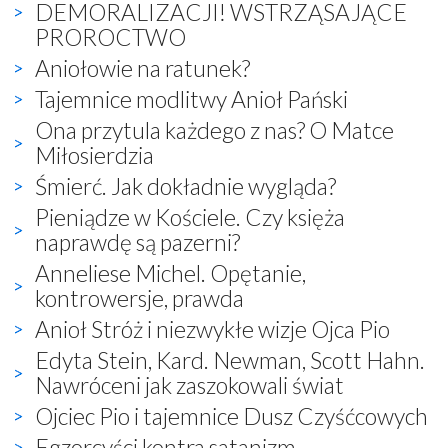
DEMORALIZACJI! WSTRZĄSAJĄCE
PROROCTWO
Aniołowie na ratunek?
Tajemnice modlitwy Anioł Pański
Ona przytula każdego z nas? O Matce
Miłosierdzia
Śmierć. Jak dokładnie wygląda?
Pieniądze w Kościele. Czy księża
naprawdę są pazerni?
Anneliese Michel. Opętanie,
kontrowersje, prawda
Anioł Stróż i niezwykłe wizje Ojca Pio
Edyta Stein, Kard. Newman, Scott Hahn.
Nawróceni jak zaszokowali świat
Ojciec Pio i tajemnice Dusz Czyśćcowych
Egzorcyści kontra satanizm