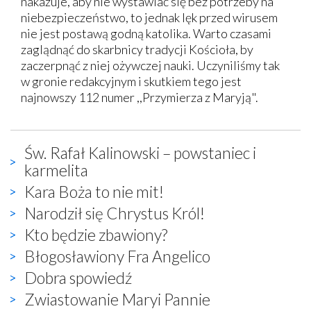
nakazuje, aby nie wystawiać się bez potrzeby na
niebezpieczeństwo, to jednak lęk przed wirusem
nie jest postawą godną katolika. Warto czasami
zaglądnąć do skarbnicy tradycji Kościoła, by
zaczerpnąć z niej ożywczej nauki. Uczyniliśmy tak
w gronie redakcyjnym i skutkiem tego jest
najnowszy 112 numer ,,Przymierza z Maryją".
Św. Rafał Kalinowski – powstaniec i
karmelita
Kara Boża to nie mit!
Narodził się Chrystus Król!
Kto będzie zbawiony?
Błogosławiony Fra Angelico
Dobra spowiedź
Zwiastowanie Maryi Pannie