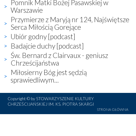
Pomnik Matki Bożej Pasawskiej w
Warszawie
Przymierze z Maryją nr 124, Najświętsze
Serca Miłością Gorejące
Ubiór godny [podcast]
Badajcie duchy [podcast]
Św. Bernard z Clairvaux - geniusz
Chrześcijaństwa
Miłosierny Bóg jest sędzią
sprawiedliwym...
Copyright © by STOWARZYSZENIE KULTURY
CHRZEŚCIJAŃSKIEJ IM. KS. PIOTRA SKARGI
STRONA GŁÓWNA