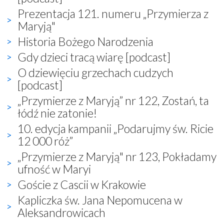
Prezentacja 121. numeru „Przymierza z
Maryją"
Historia Bożego Narodzenia
Gdy dzieci tracą wiarę [podcast]
O dziewięciu grzechach cudzych
[podcast]
„Przymierze z Maryją” nr 122, Zostań, ta
łódź nie zatonie!
10. edycja kampanii „Podarujmy św. Ricie
12 000 róż”
„Przymierze z Maryją" nr 123, Pokładamy
ufność w Maryi
Goście z Cascii w Krakowie
Kapliczka św. Jana Nepomucena w
Aleksandrowicach