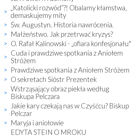
„Katolicki rozwód”?! Obalamy kłamstwa,
demaskujemy mity
Św. Augustyn. Historia nawrócenia.
Małżeństwo. Jak przetrwać kryzys?
O. Rafał Kalinowski - „ofiara konfesjonału"
Cuda i prawdziwe spotkania z Aniołem
Stróżem
Prawdziwe spotkania z Aniołem Stróżem
O sekretach Sióstr Prezentek
Wstrząsający obraz piekła według
Biskupa Pelczara
Jakie kary czekają nas w Czyśćcu? Biskup
Pelczar
Maryja i aniołowie
EDYTA STEIN O MROKU