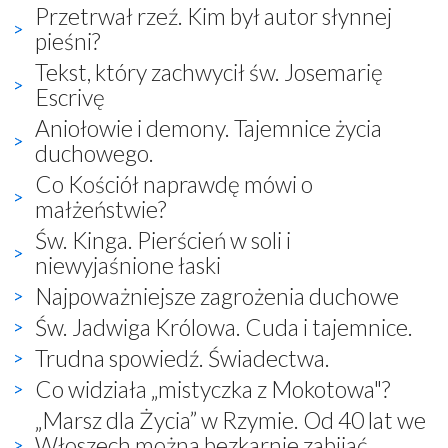
Przetrwał rzeź. Kim był autor słynnej
pieśni?
Tekst, który zachwycił św. Josemarię
Escrivę
Aniołowie i demony. Tajemnice życia
duchowego.
Co Kościół naprawdę mówi o
małżeństwie?
Św. Kinga. Pierścień w soli i
niewyjaśnione łaski
Najpoważniejsze zagrożenia duchowe
Św. Jadwiga Królowa. Cuda i tajemnice.
Trudna spowiedź. Świadectwa.
Co widziała „mistyczka z Mokotowa"?
„Marsz dla Życia” w Rzymie. Od 40 lat we
Włoszech można bezkarnie zabijać