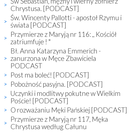
Św Sebastian, mężny i wierny żołnierz
Chrystusa. [PODCAST]
Św. Wincenty Pallotti - apostoł Rzymu i
świata [PODCAST]
Przymierze z Maryją nr 116: ,, Kościół
zatriumfuje ! "
Bł. Anna Katarzyna Emmerich -
zanurzona w Męce Zbawiciela
PODCAST
Post ma boleć! [PODCAST]
Pobożność pasyjna. [PODCAST]
Uczynki i modlitwy pokutne w Wielkim
Poście! [PODCAST]
O rozważaniu Męki Pańskiej [PODCAST]
Przymierze z Maryją nr 117, Męka
Chrystusa według Całunu