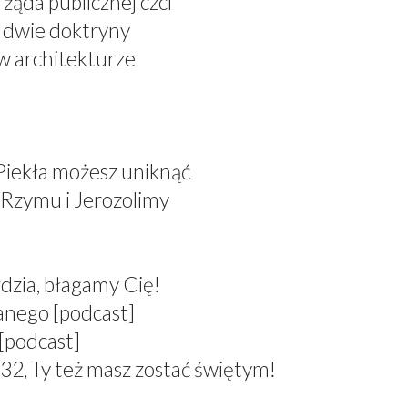
żąda publicznej czci
, dwie doktryny
 w architekturze
 Piekła możesz uniknąć
 Rzymu i Jerozolimy
dzia, błagamy Cię!
anego [podcast]
[podcast]
 Ty też masz zostać świętym!