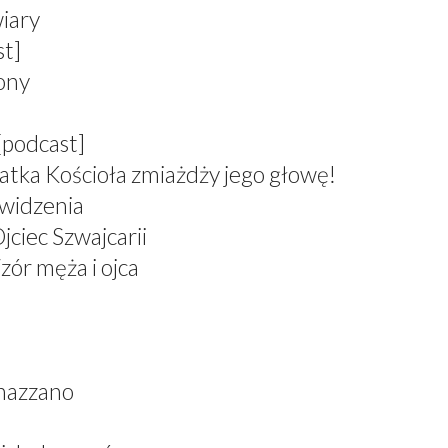
wiary
st]
zony
[podcast]
atka Kościoła zmiażdży jego głowę!
 widzenia
jciec Szwajcarii
zór męża i ojca
nazzano