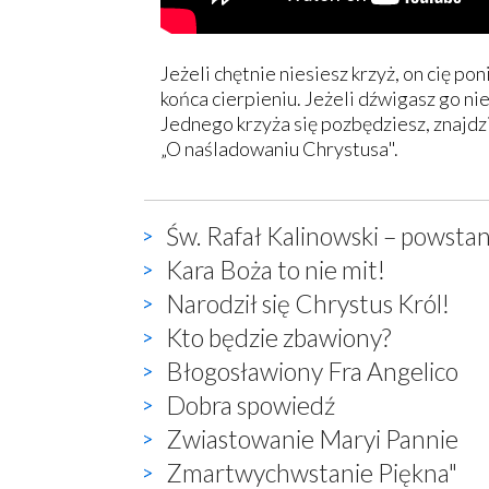
Jeżeli chętnie niesiesz krzyż, on cię p
końca cierpieniu. Jeżeli dźwigasz go nie
Jednego krzyża się pozbędziesz, znajdz
„O naśladowaniu Chrystusa".
Św. Rafał Kalinowski – powstan
Kara Boża to nie mit!
Narodził się Chrystus Król!
Kto będzie zbawiony?
Błogosławiony Fra Angelico
Dobra spowiedź
Zwiastowanie Maryi Pannie
Zmartwychwstanie Piękna"