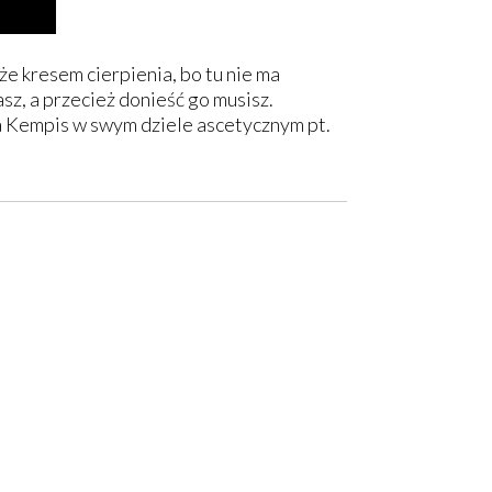
że kresem cierpienia, bo tu nie ma
asz, a przecież donieść go musisz.
 à Kempis w swym dziele ascetycznym pt.