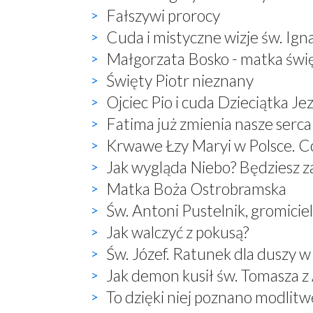
Fałszywi prorocy
Cuda i mistyczne wizje św. Ign
Małgorzata Bosko - matka świ
Święty Piotr nieznany
Ojciec Pio i cuda Dzieciątka Je
Fatima już zmienia nasze serca
Krwawe Łzy Maryi w Polsce. Co
Jak wygląda Niebo? Będziesz 
Matka Boża Ostrobramska
Św. Antoni Pustelnik, gromici
Jak walczyć z pokusą?
Św. Józef. Ratunek dla duszy w
Jak demon kusił św. Tomasza 
To dzięki niej poznano modlitwę: