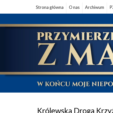
Strona główna
O nas
Archiwum
P
Królewska Droga Krzy