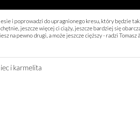
oniesie i poprowadzi do upragnionego kresu, który będzie tak
chętnie, jeszcze więcej ci ciąży, jeszcze bardziej się obarcz
iesz na pewno drugi, a może jeszcze cięższy - radzi Tomasz
iec i karmelita