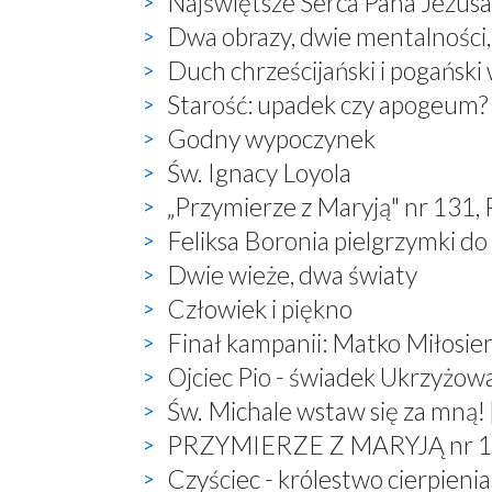
Najświętsze Serca Pana Jezusa 
Dwa obrazy, dwie mentalności
Duch chrześcijański i pogański
Starość: upadek czy apogeum?
Godny wypoczynek
Św. Ignacy Loyola
„Przymierze z Maryją" nr 131,
Feliksa Boronia pielgrzymki do
Dwie wieże, dwa światy
Człowiek i piękno
Finał kampanii: Matko Miłosier
Ojciec Pio - świadek Ukrzyżow
Św. Michale wstaw się za mną! 
PRZYMIERZE Z MARYJĄ nr 132,
Czyściec - królestwo cierpienia