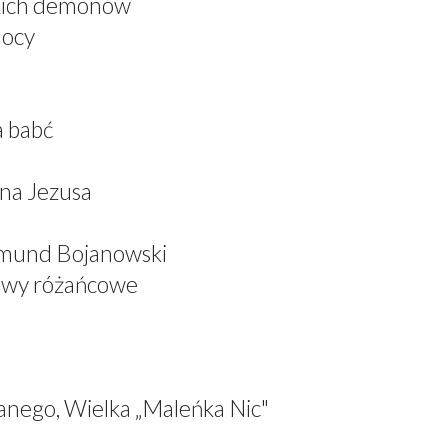
skich demonów
mocy
a babć
ana Jezusa
dmund Bojanowski
iewy różańcowe
anego, Wielka „Maleńka Nic"