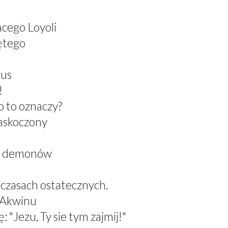
acego Loyoli
ętego
zus
!
 to oznaczy?
zaskoczony
el demonów
 czasach ostatecznych.
z Akwinu
 "Jezu, Ty sie tym zajmij!"