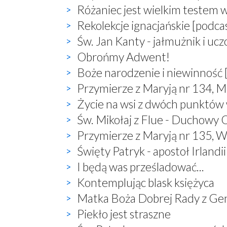
Różaniec jest wielkim testem 
Rekolekcje ignacjańskie [podca
Św. Jan Kanty - jałmużnik i uc
Obrońmy Adwent!
Boże narodzenie i niewinność 
Przymierze z Maryją nr 134, M
Życie na wsi z dwóch punktów
Św. Mikołaj z Flue - Duchowy O
Przymierze z Maryją nr 135, W
Święty Patryk - apostoł Irlandii
I będą was prześladować...
Kontemplując blask księżyca
Matka Boża Dobrej Rady z Ge
Piekło jest straszne