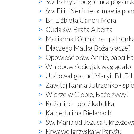
Św. Patryk - pogromca pogań
Św. Filip Neri nie odmawia po
Bł. Elżbieta Canori Mora
Cuda św. Brata Alberta
Marianna Biernacka - patronk
Dlaczego Matka Boża płacze?
Opowieść o św. Annie, babci P
Wniebowzięcie, jak wyglądało
Uratował go cud Maryi! Bł. E
Zawitaj Ranna Jutrzenko - śp
Wierzę w Ciebie, Boże żywy!
Różaniec – oręż katolika
Kameduli na Bielanach.
Św. Maria od Jezusa Ukrzyżow
Krwawe igrzyska w Paryżu