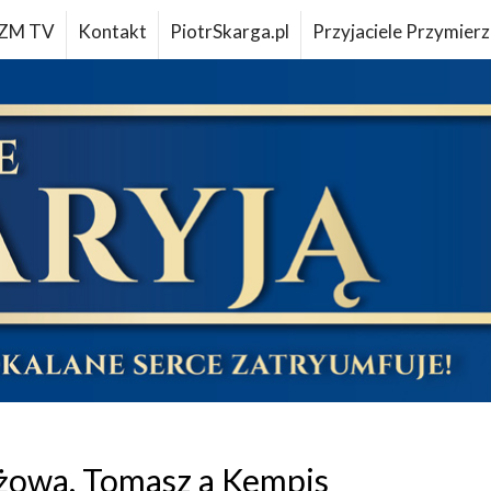
ZM TV
Kontakt
PiotrSkarga.pl
Przyjaciele Przymierz
żowa, Tomasz a Kempis