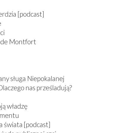
erdzia [podcast]
e
ci
 de Montfort
any sługa Niepokalanej
Dlaczego nas prześladują?
oją władzę
ramentu
a świata [podcast]