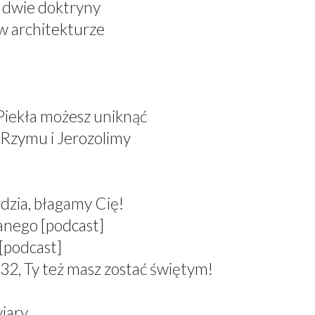
, dwie doktryny
 w architekturze
 Piekła możesz uniknąć
 Rzymu i Jerozolimy
dzia, błagamy Cię!
anego [podcast]
[podcast]
 Ty też masz zostać świętym!
wiary