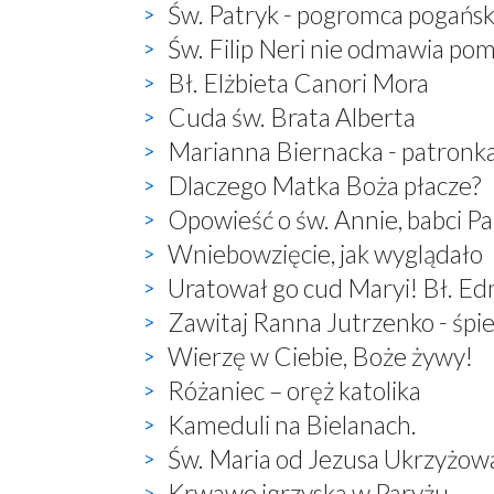
Św. Patryk - pogromca pogań
Św. Filip Neri nie odmawia po
Bł. Elżbieta Canori Mora
Cuda św. Brata Alberta
Marianna Biernacka - patronk
Dlaczego Matka Boża płacze?
Opowieść o św. Annie, babci P
Wniebowzięcie, jak wyglądało
Uratował go cud Maryi! Bł. E
Zawitaj Ranna Jutrzenko - śp
Wierzę w Ciebie, Boże żywy!
Różaniec – oręż katolika
Kameduli na Bielanach.
Św. Maria od Jezusa Ukrzyżow
Krwawe igrzyska w Paryżu