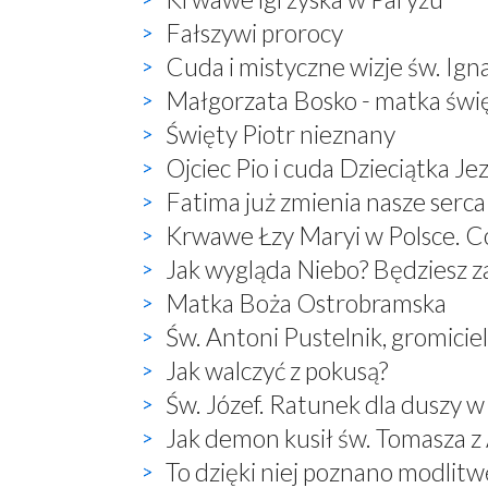
Fałszywi prorocy
Cuda i mistyczne wizje św. Ign
Małgorzata Bosko - matka świ
Święty Piotr nieznany
Ojciec Pio i cuda Dzieciątka Je
Fatima już zmienia nasze serca
Krwawe Łzy Maryi w Polsce. Co
Jak wygląda Niebo? Będziesz 
Matka Boża Ostrobramska
Św. Antoni Pustelnik, gromici
Jak walczyć z pokusą?
Św. Józef. Ratunek dla duszy w
Jak demon kusił św. Tomasza 
To dzięki niej poznano modlitwę: