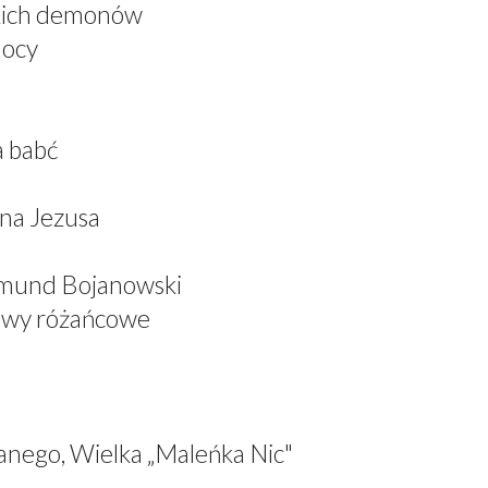
skich demonów
mocy
a babć
ana Jezusa
dmund Bojanowski
iewy różańcowe
anego, Wielka „Maleńka Nic"