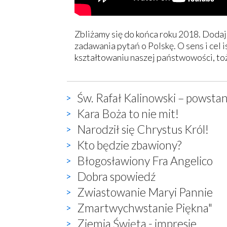
Zbliżamy się do końca roku 2018. Dodaj
zadawania pytań o Polskę. O sens i cel 
kształtowaniu naszej państwowości, t
Św. Rafał Kalinowski – powstan
Kara Boża to nie mit!
Narodził się Chrystus Król!
Kto będzie zbawiony?
Błogosławiony Fra Angelico
Dobra spowiedź
Zwiastowanie Maryi Pannie
Zmartwychwstanie Piękna"
Ziemia Święta - impresje