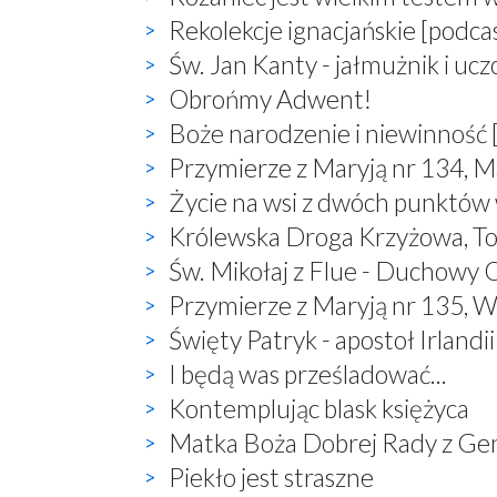
Rekolekcje ignacjańskie [podca
Św. Jan Kanty - jałmużnik i uc
Obrońmy Adwent!
Boże narodzenie i niewinność 
Przymierze z Maryją nr 134, M
Życie na wsi z dwóch punktów
Królewska Droga Krzyżowa, T
Św. Mikołaj z Flue - Duchowy O
Przymierze z Maryją nr 135, W
Święty Patryk - apostoł Irlandii
I będą was prześladować...
Kontemplując blask księżyca
Matka Boża Dobrej Rady z Ge
Piekło jest straszne