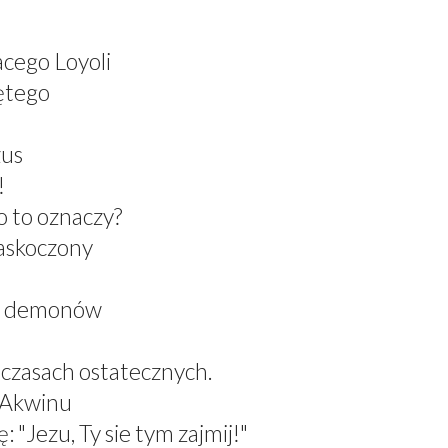
acego Loyoli
ętego
zus
!
 to oznaczy?
zaskoczony
el demonów
 czasach ostatecznych.
z Akwinu
 "Jezu, Ty sie tym zajmij!"