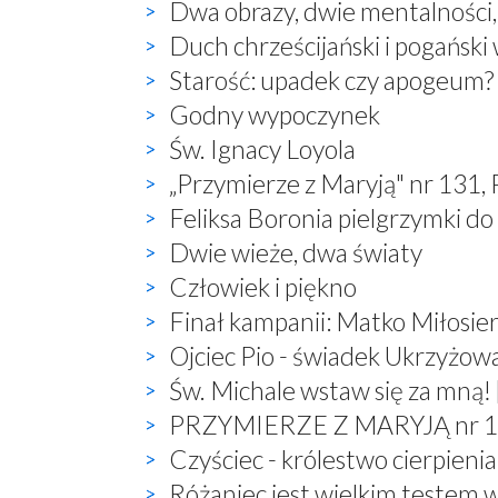
Dwa obrazy, dwie mentalności
Duch chrześcijański i pogański
Starość: upadek czy apogeum?
Godny wypoczynek
Św. Ignacy Loyola
„Przymierze z Maryją" nr 131,
Feliksa Boronia pielgrzymki do
Dwie wieże, dwa światy
Człowiek i piękno
Finał kampanii: Matko Miłosier
Ojciec Pio - świadek Ukrzyżow
Św. Michale wstaw się za mną! 
PRZYMIERZE Z MARYJĄ nr 132,
Czyściec - królestwo cierpienia
Różaniec jest wielkim testem 