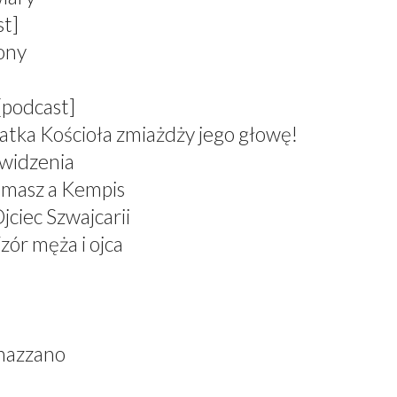
st]
zony
[podcast]
atka Kościoła zmiażdży jego głowę!
 widzenia
omasz a Kempis
jciec Szwajcarii
zór męża i ojca
nazzano