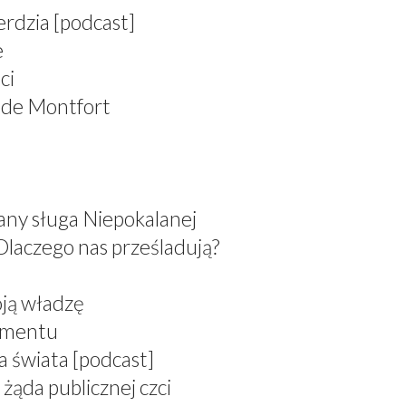
erdzia [podcast]
e
ci
 de Montfort
any sługa Niepokalanej
Dlaczego nas prześladują?
oją władzę
ramentu
a świata [podcast]
żąda publicznej czci