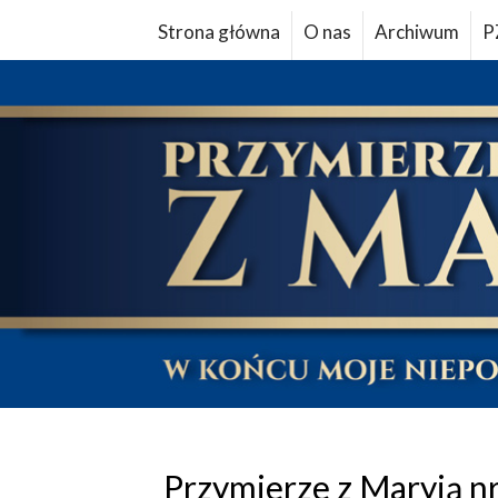
Strona główna
O nas
Archiwum
P
Przymierze z Maryją nr 