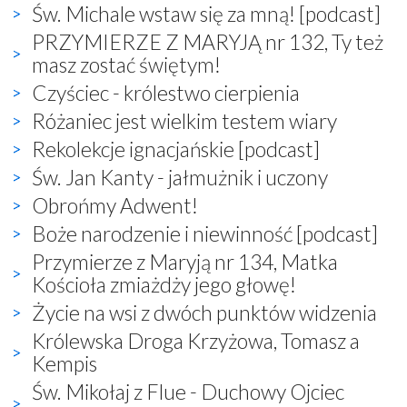
Św. Michale wstaw się za mną! [podcast]
PRZYMIERZE Z MARYJĄ nr 132, Ty też
masz zostać świętym!
Czyściec - królestwo cierpienia
Różaniec jest wielkim testem wiary
Rekolekcje ignacjańskie [podcast]
Św. Jan Kanty - jałmużnik i uczony
Obrońmy Adwent!
Boże narodzenie i niewinność [podcast]
Przymierze z Maryją nr 134, Matka
Kościoła zmiażdży jego głowę!
Życie na wsi z dwóch punktów widzenia
Królewska Droga Krzyżowa, Tomasz a
Kempis
Św. Mikołaj z Flue - Duchowy Ojciec