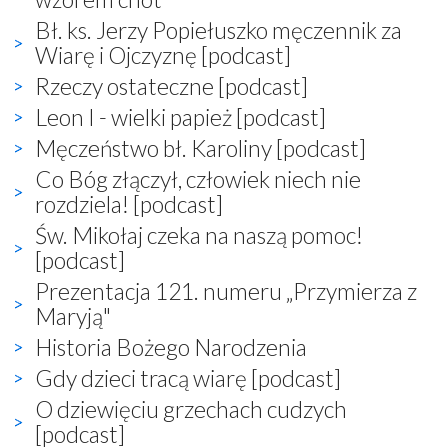
Bł. ks. Jerzy Popiełuszko męczennik za
Wiarę i Ojczyznę [podcast]
Rzeczy ostateczne [podcast]
Leon I - wielki papież [podcast]
Męczeństwo bł. Karoliny [podcast]
Co Bóg złączył, człowiek niech nie
rozdziela! [podcast]
Św. Mikołaj czeka na naszą pomoc!
[podcast]
Prezentacja 121. numeru „Przymierza z
Maryją"
Historia Bożego Narodzenia
Gdy dzieci tracą wiarę [podcast]
O dziewięciu grzechach cudzych
[podcast]