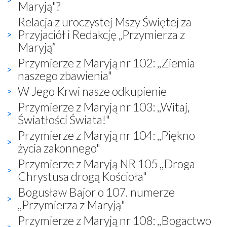
Maryją"?
Relacja z uroczystej Mszy Świętej za
Przyjaciół i Redakcję „Przymierza z
Maryją”
Przymierze z Maryją nr 102: ,,Ziemia
naszego zbawienia"
W Jego Krwi nasze odkupienie
Przymierze z Maryją nr 103: ,,Witaj,
Światłości Świata!"
Przymierze z Maryją nr 104: ,,Piękno
życia zakonnego"
Przymierze z Maryją NR 105 ,,Droga
Chrystusa drogą Kościoła"
Bogusław Bajor o 107. numerze
,,Przymierza z Maryją"
Przymierze z Maryją nr 108: ,,Bogactwo