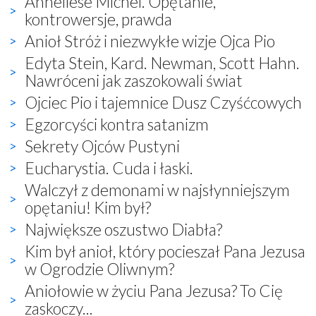
Anneliese Michel. Opętanie,
kontrowersje, prawda
Anioł Stróż i niezwykłe wizje Ojca Pio
Edyta Stein, Kard. Newman, Scott Hahn.
Nawróceni jak zaszokowali świat
Ojciec Pio i tajemnice Dusz Czyśćcowych
Egzorcyści kontra satanizm
Sekrety Ojców Pustyni
Eucharystia. Cuda i łaski.
Walczył z demonami w najsłynniejszym
opętaniu! Kim był?
Największe oszustwo Diabła?
Kim był anioł, który pocieszał Pana Jezusa
w Ogrodzie Oliwnym?
Aniołowie w życiu Pana Jezusa? To Cię
zaskoczy...