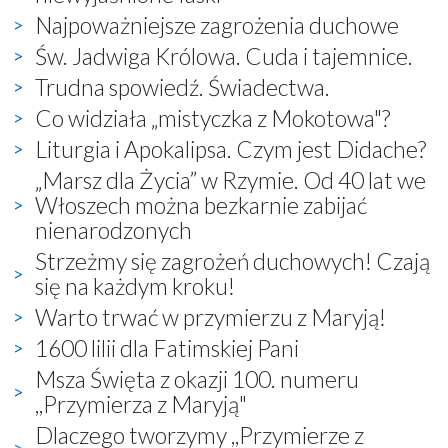
Najpoważniejsze zagrożenia duchowe
Św. Jadwiga Królowa. Cuda i tajemnice.
Trudna spowiedź. Świadectwa.
Co widziała „mistyczka z Mokotowa"?
Liturgia i Apokalipsa. Czym jest Didache?
„Marsz dla Życia” w Rzymie. Od 40 lat we
Włoszech można bezkarnie zabijać
nienarodzonych
Strzeżmy się zagrożeń duchowych! Czają
się na każdym kroku!
Warto trwać w przymierzu z Maryją!
1600 lilii dla Fatimskiej Pani
Msza Święta z okazji 100. numeru
,,Przymierza z Maryją"
Dlaczego tworzymy ,,Przymierze z