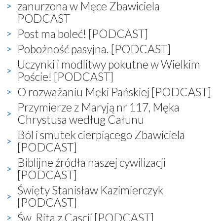
zanurzona w Męce Zbawiciela
PODCAST
Post ma boleć! [PODCAST]
Pobożność pasyjna. [PODCAST]
Uczynki i modlitwy pokutne w Wielkim
Poście! [PODCAST]
O rozważaniu Męki Pańskiej [PODCAST]
Przymierze z Maryją nr 117, Męka
Chrystusa według Całunu
Ból i smutek cierpiącego Zbawiciela
[PODCAST]
Biblijne źródła naszej cywilizacji
[PODCAST]
Święty Stanisław Kazimierczyk
[PODCAST]
Św. Rita z Cascii [PODCAST]