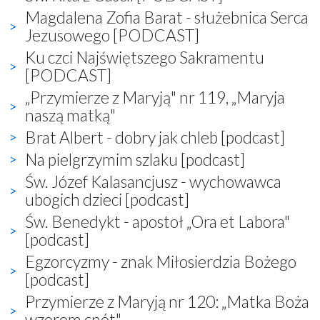
Magdalena Zofia Barat - służebnica Serca
Jezusowego [PODCAST]
Ku czci Najświętszego Sakramentu
[PODCAST]
„Przymierze z Maryją" nr 119, „Maryja
naszą matką"
Brat Albert - dobry jak chleb [podcast]
Na pielgrzymim szlaku [podcast]
Św. Józef Kalasancjusz - wychowawca
ubogich dzieci [podcast]
Św. Benedykt - apostoł „Ora et Labora"
[podcast]
Egzorcyzmy - znak Miłosierdzia Bożego
[podcast]
Przymierze z Maryją nr 120: „Matka Boża
wzorem cnót"