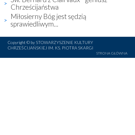
Chrześcijaństwa
Miłosierny Bóg jest sędzią
sprawiedliwym...
Copyright © by STOWARZYSZENIE KULTURY
CHRZEŚCIJAŃSKIEJ IM. KS. PIOTRA SKARGI
STRONA GŁÓWNA