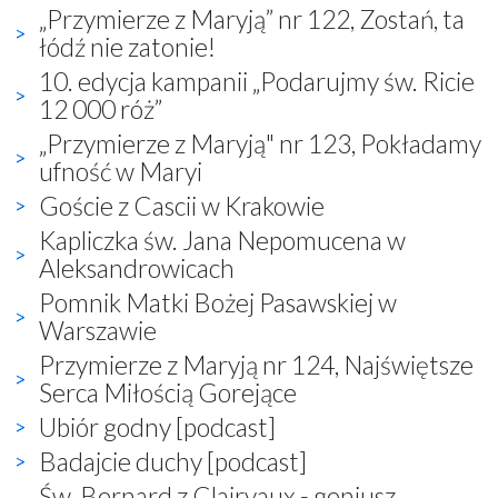
„Przymierze z Maryją” nr 122, Zostań, ta
łódź nie zatonie!
10. edycja kampanii „Podarujmy św. Ricie
12 000 róż”
„Przymierze z Maryją" nr 123, Pokładamy
ufność w Maryi
Goście z Cascii w Krakowie
Kapliczka św. Jana Nepomucena w
Aleksandrowicach
Pomnik Matki Bożej Pasawskiej w
Warszawie
Przymierze z Maryją nr 124, Najświętsze
Serca Miłością Gorejące
Ubiór godny [podcast]
Badajcie duchy [podcast]
Św. Bernard z Clairvaux - geniusz