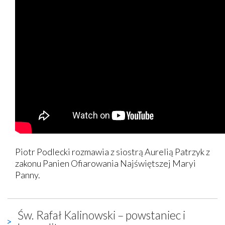
Piotr Podlecki rozmawia z siostrą Aurelią Patrzyk z
zakonu Panien Ofiarowania Najświętszej Maryi
Panny.
Św. Rafał Kalinowski – powstaniec i