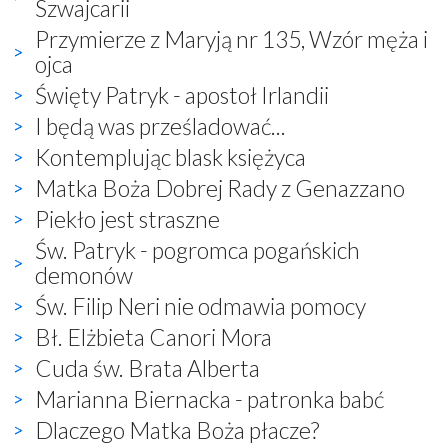
Szwajcarii
Przymierze z Maryją nr 135, Wzór męża i
ojca
Święty Patryk - apostoł Irlandii
I będą was prześladować...
Kontemplując blask księżyca
Matka Boża Dobrej Rady z Genazzano
Piekło jest straszne
Św. Patryk - pogromca pogańskich
demonów
Św. Filip Neri nie odmawia pomocy
Bł. Elżbieta Canori Mora
Cuda św. Brata Alberta
Marianna Biernacka - patronka babć
Dlaczego Matka Boża płacze?