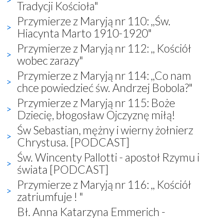
Tradycji Kościoła"
Przymierze z Maryją nr 110: ,,Św.
Hiacynta Marto 1910-1920"
Przymierze z Maryją nr 112: ,, Kościół
wobec zarazy"
Przymierze z Maryją nr 114: ,,Co nam
chce powiedzieć św. Andrzej Bobola?"
Przymierze z Maryją nr 115: Boże
Dziecię, błogosław Ojczyznę miłą!
Św Sebastian, mężny i wierny żołnierz
Chrystusa. [PODCAST]
Św. Wincenty Pallotti - apostoł Rzymu i
świata [PODCAST]
Przymierze z Maryją nr 116: ,, Kościół
zatriumfuje ! "
Bł. Anna Katarzyna Emmerich -