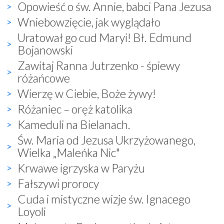
Opowieść o św. Annie, babci Pana Jezusa
Wniebowzięcie, jak wyglądało
Uratował go cud Maryi! Bł. Edmund
Bojanowski
Zawitaj Ranna Jutrzenko - śpiewy
różańcowe
Wierzę w Ciebie, Boże żywy!
Różaniec – oręż katolika
Kameduli na Bielanach.
Św. Maria od Jezusa Ukrzyżowanego,
Wielka „Maleńka Nic"
Krwawe igrzyska w Paryżu
Fałszywi prorocy
Cuda i mistyczne wizje św. Ignacego
Loyoli