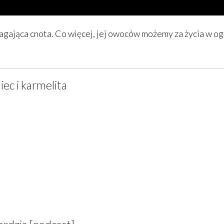
agająca cnota. Co więcej, jej owoców możemy za życia w ogó
iec i karmelita