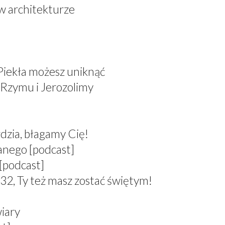
 w architekturze
 Piekła możesz uniknąć
 Rzymu i Jerozolimy
dzia, błagamy Cię!
anego [podcast]
[podcast]
 Ty też masz zostać świętym!
wiary