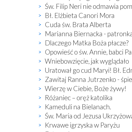
Św. Filip Neri nie odmawia po
Bł. Elżbieta Canori Mora
Cuda św. Brata Alberta
Marianna Biernacka - patronk
Dlaczego Matka Boża płacze?
Opowieść o św. Annie, babci P
Wniebowzięcie, jak wyglądało
Uratował go cud Maryi! Bł. E
Zawitaj Ranna Jutrzenko - śp
Wierzę w Ciebie, Boże żywy!
Różaniec – oręż katolika
Kameduli na Bielanach.
Św. Maria od Jezusa Ukrzyżow
Krwawe igrzyska w Paryżu