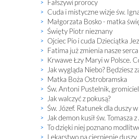
Fałszywi prorocy
Cuda i mistyczne wizje św. Ign
Małgorzata Bosko - matka świ
Święty Piotr nieznany
Ojciec Pio i cuda Dzieciątka Je
Fatima już zmienia nasze serca
Krwawe Łzy Maryi w Polsce. Co
Jak wygląda Niebo? Będziesz 
Matka Boża Ostrobramska
Św. Antoni Pustelnik, gromici
Jak walczyć z pokusą?
Św. Józef. Ratunek dla duszy w
Jak demon kusił św. Tomasza 
To dzięki niej poznano modlitwę:
Lekarstwo na cierpienie duszy