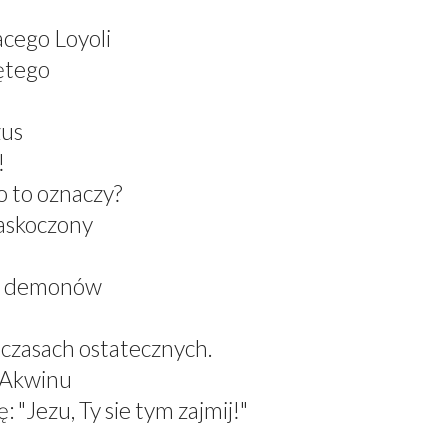
acego Loyoli
ętego
zus
!
 to oznaczy?
zaskoczony
el demonów
 czasach ostatecznych.
z Akwinu
 "Jezu, Ty sie tym zajmij!"