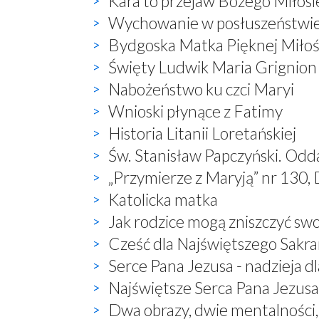
Kara to przejaw Bożego Miłosi
Wychowanie w posłuszeństwi
Bydgoska Matka Pięknej Miłoś
Święty Ludwik Maria Grignion
Nabożeństwo ku czci Maryi
Wnioski płynące z Fatimy
Historia Litanii Loretańskiej
Św. Stanisław Papczyński. Odd
„Przymierze z Maryją” nr 130, 
Katolicka matka
Jak rodzice mogą zniszczyć sw
Cześć dla Najświętszego Sak
Serce Pana Jezusa - nadzieja dl
Najświętsze Serca Pana Jezusa 
Dwa obrazy, dwie mentalności