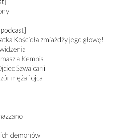
st]
zony
[podcast]
atka Kościoła zmiażdży jego głowę!
 widzenia
omasz a Kempis
jciec Szwajcarii
zór męża i ojca
nazzano
skich demonów