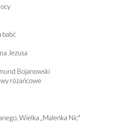
mocy
a babć
ana Jezusa
dmund Bojanowski
iewy różańcowe
anego, Wielka „Maleńka Nic"