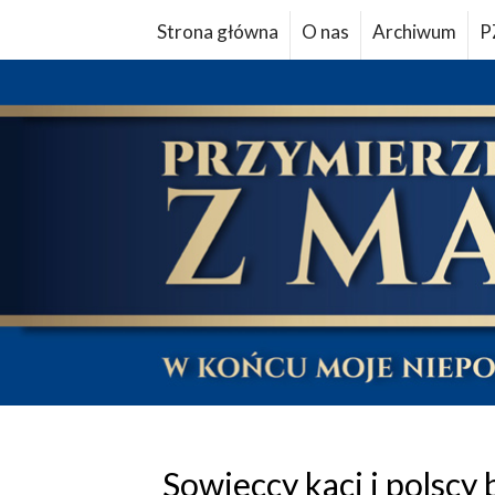
Strona główna
O nas
Archiwum
P
Sowieccy kaci i polscy