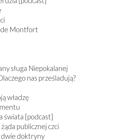
erdzia [podcast]
e
ci
 de Montfort
any sługa Niepokalanej
Dlaczego nas prześladują?
oją władzę
ramentu
a świata [podcast]
żąda publicznej czci
, dwie doktryny