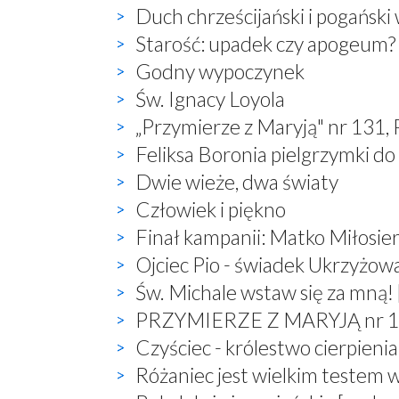
Duch chrześcijański i pogański
Starość: upadek czy apogeum?
Godny wypoczynek
Św. Ignacy Loyola
„Przymierze z Maryją" nr 131,
Feliksa Boronia pielgrzymki do
Dwie wieże, dwa światy
Człowiek i piękno
Finał kampanii: Matko Miłosier
Ojciec Pio - świadek Ukrzyżow
Św. Michale wstaw się za mną! 
PRZYMIERZE Z MARYJĄ nr 132,
Czyściec - królestwo cierpienia
Różaniec jest wielkim testem 