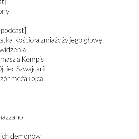
st]
zony
[podcast]
atka Kościoła zmiażdży jego głowę!
 widzenia
omasz a Kempis
jciec Szwajcarii
zór męża i ojca
nazzano
skich demonów