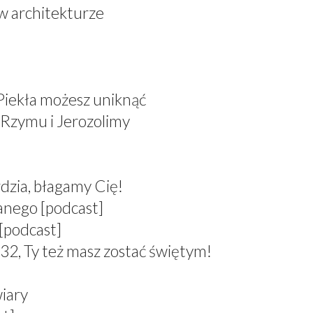
 w architekturze
 Piekła możesz uniknąć
 Rzymu i Jerozolimy
dzia, błagamy Cię!
anego [podcast]
[podcast]
 Ty też masz zostać świętym!
wiary