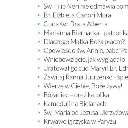
Św. Filip Neri nie odmawia po
Bł. Elżbieta Canori Mora
Cuda św. Brata Alberta
Marianna Biernacka - patronk
Dlaczego Matka Boża płacze?
Opowieść o św. Annie, babci P
Wniebowzięcie, jak wyglądało
Uratował go cud Maryi! Bł. E
Zawitaj Ranna Jutrzenko - śp
Wierzę w Ciebie, Boże żywy!
Różaniec – oręż katolika
Kameduli na Bielanach.
Św. Maria od Jezusa Ukrzyżow
Krwawe igrzyska w Paryżu