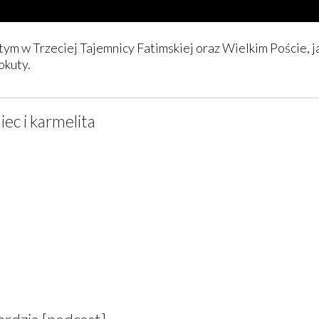
tym w Trzeciej Tajemnicy Fatimskiej oraz Wielkim Poście, j
okuty.
iec i karmelita