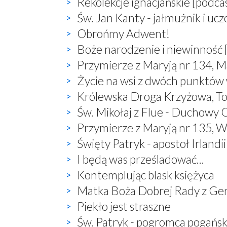
Rekolekcje ignacjańskie [podca
Św. Jan Kanty - jałmużnik i uc
Obrońmy Adwent!
Boże narodzenie i niewinność 
Przymierze z Maryją nr 134, M
Życie na wsi z dwóch punktów
Królewska Droga Krzyżowa, T
Św. Mikołaj z Flue - Duchowy O
Przymierze z Maryją nr 135, W
Święty Patryk - apostoł Irlandii
I będą was prześladować...
Kontemplując blask księżyca
Matka Boża Dobrej Rady z Ge
Piekło jest straszne
Św. Patryk - pogromca pogań