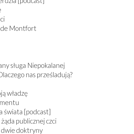
erdzia [podcast]
e
ci
 de Montfort
any sługa Niepokalanej
Dlaczego nas prześladują?
oją władzę
ramentu
a świata [podcast]
żąda publicznej czci
, dwie doktryny