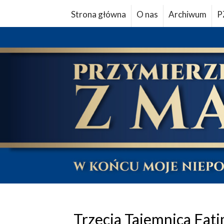
Strona główna
O nas
Archiwum
P
Trzecia Tajemnica Fati