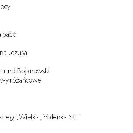
mocy
a babć
ana Jezusa
dmund Bojanowski
iewy różańcowe
anego, Wielka „Maleńka Nic"