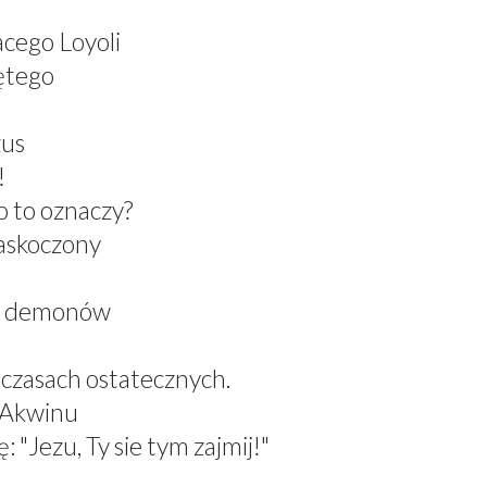
acego Loyoli
ętego
zus
!
 to oznaczy?
zaskoczony
el demonów
 czasach ostatecznych.
z Akwinu
 "Jezu, Ty sie tym zajmij!"