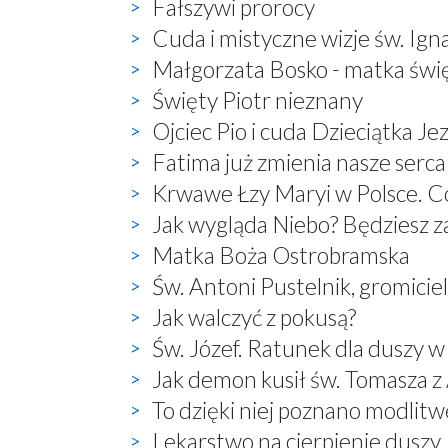
Fałszywi prorocy
Cuda i mistyczne wizje św. Ign
Małgorzata Bosko - matka świ
Święty Piotr nieznany
Ojciec Pio i cuda Dzieciątka Je
Fatima już zmienia nasze serca
Krwawe Łzy Maryi w Polsce. Co
Jak wygląda Niebo? Będziesz 
Matka Boża Ostrobramska
Św. Antoni Pustelnik, gromici
Jak walczyć z pokusą?
Św. Józef. Ratunek dla duszy w
Jak demon kusił św. Tomasza 
To dzięki niej poznano modlitwę:
Lekarstwo na cierpienie duszy