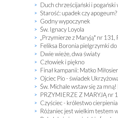
Duch chrześcijański i pogański
Starość: upadek czy apogeum?
Godny wypoczynek
Św. Ignacy Loyola
„Przymierze z Maryją" nr 131,
Feliksa Boronia pielgrzymki do
Dwie wieże, dwa światy
Człowiek i piękno
Finał kampanii: Matko Miłosier
Ojciec Pio - świadek Ukrzyżow
Św. Michale wstaw się za mną! 
PRZYMIERZE Z MARYJĄ nr 132,
Czyściec - królestwo cierpienia
Różaniec jest wielkim testem 