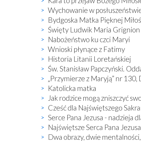
Kara to przejaw Bożego Miłosi
Wychowanie w posłuszeństwi
Bydgoska Matka Pięknej Miłoś
Święty Ludwik Maria Grignion
Nabożeństwo ku czci Maryi
Wnioski płynące z Fatimy
Historia Litanii Loretańskiej
Św. Stanisław Papczyński. Odd
„Przymierze z Maryją” nr 130, 
Katolicka matka
Jak rodzice mogą zniszczyć sw
Cześć dla Najświętszego Sak
Serce Pana Jezusa - nadzieja dl
Najświętsze Serca Pana Jezusa 
Dwa obrazy, dwie mentalności