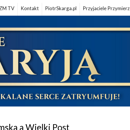
ZM TV
Kontakt
PiotrSkarga.pl
Przyjaciele Przymierz
mska a Wielki Post