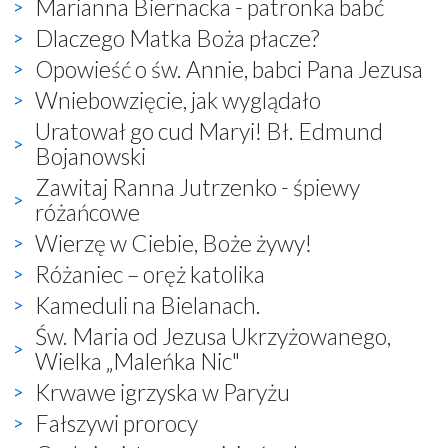
Marianna Biernacka - patronka babć
Dlaczego Matka Boża płacze?
Opowieść o św. Annie, babci Pana Jezusa
Wniebowzięcie, jak wyglądało
Uratował go cud Maryi! Bł. Edmund
Bojanowski
Zawitaj Ranna Jutrzenko - śpiewy
różańcowe
Wierzę w Ciebie, Boże żywy!
Różaniec – oręż katolika
Kameduli na Bielanach.
Św. Maria od Jezusa Ukrzyżowanego,
Wielka „Maleńka Nic"
Krwawe igrzyska w Paryżu
Fałszywi prorocy