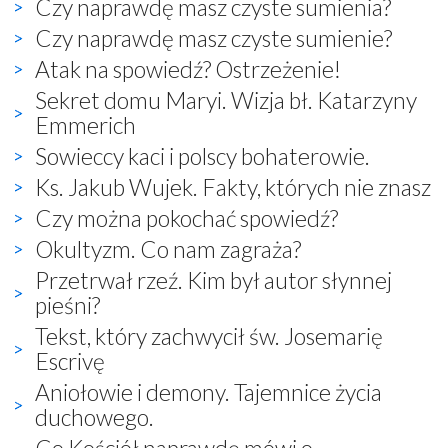
Czy naprawdę masz czyste sumienia?
Czy naprawdę masz czyste sumienie?
Atak na spowiedź? Ostrzeżenie!
Sekret domu Maryi. Wizja bł. Katarzyny
Emmerich
Sowieccy kaci i polscy bohaterowie.
Ks. Jakub Wujek. Fakty, których nie znasz
Czy można pokochać spowiedź?
Okultyzm. Co nam zagraża?
Przetrwał rzeź. Kim był autor słynnej
pieśni?
Tekst, który zachwycił św. Josemarię
Escrivę
Aniołowie i demony. Tajemnice życia
duchowego.
Co Kościół naprawdę mówi o