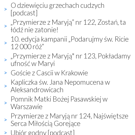
O dziewięciu grzechach cudzych
[podcast]
„Przymierze z Maryją” nr 122, Zostań, ta
łódź nie zatonie!
10. edycja kampanii „Podarujmy św. Ricie
12 000 róż”
„Przymierze z Maryją" nr 123, Pokładamy
ufność w Maryi
Goście z Cascii w Krakowie
Kapliczka św. Jana Nepomucena w
Aleksandrowicach
Pomnik Matki Bożej Pasawskiej w
Warszawie
Przymierze z Maryją nr 124, Najświętsze
Serca Miłością Gorejące
Ubiór godny [podcast]