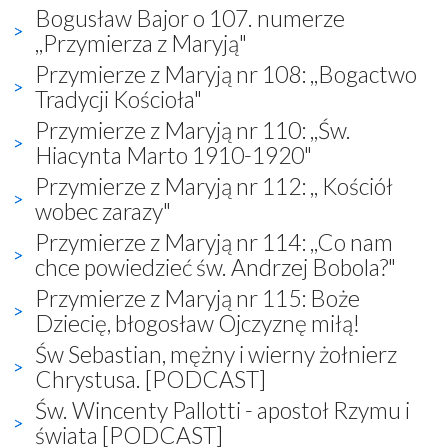
Bogusław Bajor o 107. numerze
,,Przymierza z Maryją"
Przymierze z Maryją nr 108: ,,Bogactwo
Tradycji Kościoła"
Przymierze z Maryją nr 110: ,,Św.
Hiacynta Marto 1910-1920"
Przymierze z Maryją nr 112: ,, Kościół
wobec zarazy"
Przymierze z Maryją nr 114: ,,Co nam
chce powiedzieć św. Andrzej Bobola?"
Przymierze z Maryją nr 115: Boże
Dziecię, błogosław Ojczyznę miłą!
Św Sebastian, mężny i wierny żołnierz
Chrystusa. [PODCAST]
Św. Wincenty Pallotti - apostoł Rzymu i
świata [PODCAST]