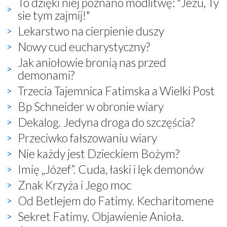
To dzięki niej poznano modlitwę: "Jezu, Ty
sie tym zajmij!"
Lekarstwo na cierpienie duszy
Nowy cud eucharystyczny?
Jak aniołowie bronią nas przed
demonami?
Trzecia Tajemnica Fatimska a Wielki Post
Bp Schneider w obronie wiary
Dekalog. Jedyna droga do szczęścia?
Przeciwko fałszowaniu wiary
Nie każdy jest Dzieckiem Bożym?
Imię „Józef”. Cuda, łaski i lęk demonów
Znak Krzyża i Jego moc
Od Betlejem do Fatimy. Kecharitomene
Sekret Fatimy. Objawienie Anioła.