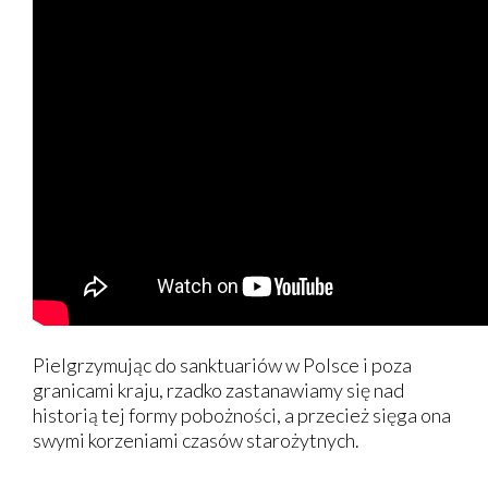
Pielgrzymując do sanktuariów w Polsce i poza
granicami kraju, rzadko zastanawiamy się nad
historią tej formy pobożności, a przecież sięga ona
swymi korzeniami czasów starożytnych.