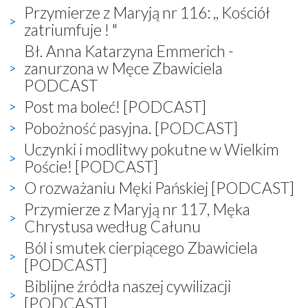
Przymierze z Maryją nr 116: ,, Kościół
zatriumfuje ! "
Bł. Anna Katarzyna Emmerich -
zanurzona w Męce Zbawiciela
PODCAST
Post ma boleć! [PODCAST]
Pobożność pasyjna. [PODCAST]
Uczynki i modlitwy pokutne w Wielkim
Poście! [PODCAST]
O rozważaniu Męki Pańskiej [PODCAST]
Przymierze z Maryją nr 117, Męka
Chrystusa według Całunu
Ból i smutek cierpiącego Zbawiciela
[PODCAST]
Biblijne źródła naszej cywilizacji
[PODCAST]