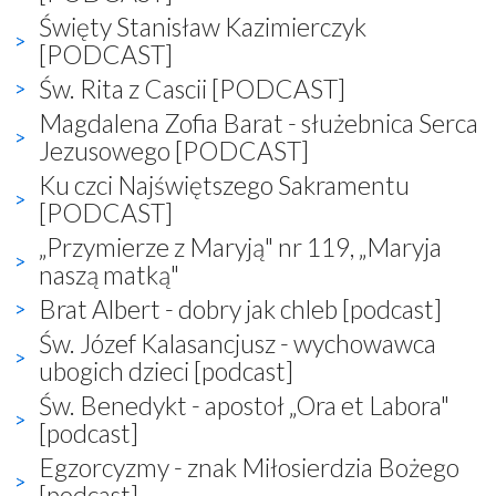
Święty Stanisław Kazimierczyk
[PODCAST]
Św. Rita z Cascii [PODCAST]
Magdalena Zofia Barat - służebnica Serca
Jezusowego [PODCAST]
Ku czci Najświętszego Sakramentu
[PODCAST]
„Przymierze z Maryją" nr 119, „Maryja
naszą matką"
Brat Albert - dobry jak chleb [podcast]
Św. Józef Kalasancjusz - wychowawca
ubogich dzieci [podcast]
Św. Benedykt - apostoł „Ora et Labora"
[podcast]
Egzorcyzmy - znak Miłosierdzia Bożego
[podcast]