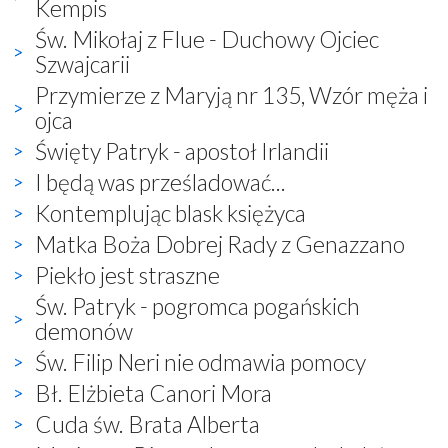
Kempis
Św. Mikołaj z Flue - Duchowy Ojciec
Szwajcarii
Przymierze z Maryją nr 135, Wzór męża i
ojca
Święty Patryk - apostoł Irlandii
I będą was prześladować...
Kontemplując blask księżyca
Matka Boża Dobrej Rady z Genazzano
Piekło jest straszne
Św. Patryk - pogromca pogańskich
demonów
Św. Filip Neri nie odmawia pomocy
Bł. Elżbieta Canori Mora
Cuda św. Brata Alberta