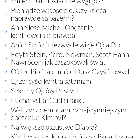
Śmierć. Jak dokładnie wygląda?
Pieniądze w Kościele. Czy księża
naprawdę są pazerni?
Anneliese Michel. Opętanie,
kontrowersje, prawda
Anioł Stróż i niezwykłe wizje Ojca Pio
Edyta Stein, Kard. Newman, Scott Hahn.
Nawróceni jak zaszokowali świat
Ojciec Pio i tajemnice Dusz Czyśćcowych
Egzorcyści kontra satanizm
Sekrety Ojców Pustyni
Eucharystia. Cuda i łaski.
Walczył z demonami w najsłynniejszym
opętaniu! Kim był?
Największe oszustwo Diabła?
Kim był anioł, który pocieszał Pana Jezusa