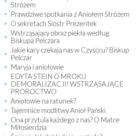
Stróżem
Prawdziwe spotkania z Aniołem Stróżem
O sekretach Sióstr Prezentek
Wstrząsający obraz piekła według
Biskupa Pelczara
Jakie kary czekają nas w Czyśćcu? Biskup
Pelczar
Maryja i aniołowie
EDYTA STEIN O MROKU
DEMORALIZACJI! WSTRZĄSAJĄCE
PROROCTWO
Aniołowie na ratunek?
Tajemnice modlitwy Anioł Pański
Ona przytula każdego z nas? O Matce
Miłosierdzia