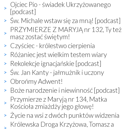
Ojciec Pio - świadek Ukrzyżowanego
[podcast]
Św. Michale wstaw się za mną! [podcast]
PRZYMIERZE Z MARYJĄ nr 132, Ty też
masz zostać świętym!
Czyściec - królestwo cierpienia
Różaniec jest wielkim testem wiary
Rekolekcje ignacjańskie [podcast]
Św. Jan Kanty - jałmużnik i uczony
Obrońmy Adwent!
Boże narodzenie i niewinność [podcast]
Przymierze z Maryją nr 134, Matka
Kościoła zmiażdży jego głowę!
Życie na wsi z dwóch punktów widzenia
Królewska Droga Krzyżowa, Tomasz a