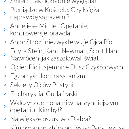
Śmierć. Jak dokładnie wygląda?
Pieniądze w Kościele. Czy księża
naprawdę są pazerni?
Anneliese Michel. Opętanie,
kontrowersje, prawda
Anioł Stróż i niezwykłe wizje Ojca Pio
Edyta Stein, Kard. Newman, Scott Hahn.
Nawróceni jak zaszokowali świat
Ojciec Pio i tajemnice Dusz Czyśćcowych
Egzorcyści kontra satanizm
Sekrety Ojców Pustyni
Eucharystia. Cuda i łaski.
Walczył z demonami w najsłynniejszym
opętaniu! Kim był?
Największe oszustwo Diabła?
Kim był anioł, który pocieszał Pana Jezusa