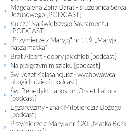
Magdalena Zofia Barat - służebnica Serca
Jezusowego [PODCAST]
Ku czci Najświętszego Sakramentu
[PODCAST]
„Przymierze z Maryją" nr 119, „Maryja
naszą matką"
Brat Albert - dobry jak chleb [podcast]
Na pielgrzymim szlaku [podcast]
Św. Józef Kalasancjusz - wychowawca
ubogich dzieci [podcast]
Św. Benedykt - apostoł „Ora et Labora"
[podcast]
Egzorcyzmy - znak Miłosierdzia Bożego
[podcast]
Przymierze z Maryją nr 120: „Matka Boża
wzorem cnót"