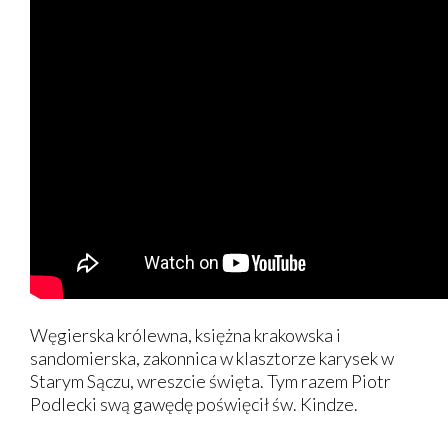
Węgierska królewna, księżna krakowska i
sandomierska, zakonnica w klasztorze karysek w
Starym Sączu, wreszcie święta. Tym razem Piotr
Podlecki swą gawędę poświęcił św. Kindze.