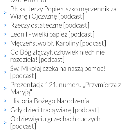
Bł. ks. Jerzy Popiełuszko męczennik za
Wiarę i Ojczyznę [podcast]
Rzeczy ostateczne [podcast]
Leon I - wielki papież [podcast]
Męczeństwo bł. Karoliny [podcast]
Co Bóg złączył, człowiek niech nie
rozdziela! [podcast]
Św. Mikołaj czeka na naszą pomoc!
[podcast]
Prezentacja 121. numeru „Przymierza z
Maryją"
Historia Bożego Narodzenia
Gdy dzieci tracą wiarę [podcast]
O dziewięciu grzechach cudzych
[podcast]