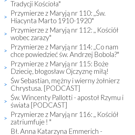
Tradycji Kościoła"
Przymierze z Maryją nr 110: ,,Św.
Hiacynta Marto 1910-1920"
Przymierze z Maryją nr 112: ,, Kościół
wobec zarazy"
Przymierze z Maryją nr 114: ,,Co nam
chce powiedzieć św. Andrzej Bobola?"
Przymierze z Maryją nr 115: Boże
Dziecię, błogosław Ojczyznę miłą!
Św Sebastian, mężny i wierny żołnierz
Chrystusa. [PODCAST]
Św. Wincenty Pallotti - apostoł Rzymu i
świata [PODCAST]
Przymierze z Maryją nr 116: ,, Kościół
zatriumfuje ! "
Bł. Anna Katarzyna Emmerich -