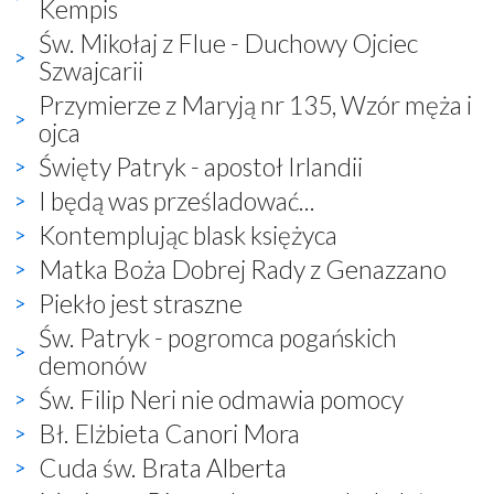
Kempis
Św. Mikołaj z Flue - Duchowy Ojciec
Szwajcarii
Przymierze z Maryją nr 135, Wzór męża i
ojca
Święty Patryk - apostoł Irlandii
I będą was prześladować...
Kontemplując blask księżyca
Matka Boża Dobrej Rady z Genazzano
Piekło jest straszne
Św. Patryk - pogromca pogańskich
demonów
Św. Filip Neri nie odmawia pomocy
Bł. Elżbieta Canori Mora
Cuda św. Brata Alberta