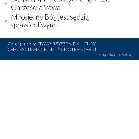
Chrześcijaństwa
Miłosierny Bóg jest sędzią
sprawiedliwym...
Copyright © by STOWARZYSZENIE KULTURY
CHRZEŚCIJAŃSKIEJ IM. KS. PIOTRA SKARGI
STRONA GŁÓWNA