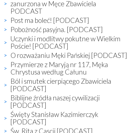
zanurzona w Męce Zbawiciela
PODCAST
Post ma boleć! [PODCAST]
Pobożność pasyjna. [PODCAST]
Uczynki i modlitwy pokutne w Wielkim
Poście! [PODCAST]
O rozważaniu Męki Pańskiej [PODCAST]
Przymierze z Maryją nr 117, Męka
Chrystusa według Całunu
Ból i smutek cierpiącego Zbawiciela
[PODCAST]
Biblijne źródła naszej cywilizacji
[PODCAST]
Święty Stanisław Kazimierczyk
[PODCAST]
Św. Rita z Cascii [PODCAST]