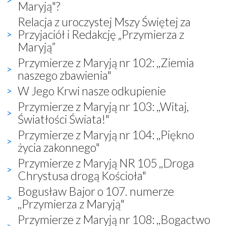
Maryją"?
Relacja z uroczystej Mszy Świętej za
Przyjaciół i Redakcję „Przymierza z
Maryją”
Przymierze z Maryją nr 102: ,,Ziemia
naszego zbawienia"
W Jego Krwi nasze odkupienie
Przymierze z Maryją nr 103: ,,Witaj,
Światłości Świata!"
Przymierze z Maryją nr 104: ,,Piękno
życia zakonnego"
Przymierze z Maryją NR 105 ,,Droga
Chrystusa drogą Kościoła"
Bogusław Bajor o 107. numerze
,,Przymierza z Maryją"
Przymierze z Maryją nr 108: ,,Bogactwo