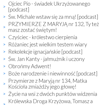
Ojciec Pio - świadek Ukrzyżowanego
[podcast]
Św. Michale wstaw się za mną! [podcast]
PRZYMIERZE Z MARYJĄ nr 132, Ty też
masz zostać świętym!
Czyściec - królestwo cierpienia
Różaniec jest wielkim testem wiary
Rekolekcje ignacjańskie [podcast]
Św. Jan Kanty - jałmużnik i uczony
Obrońmy Adwent!
Boże narodzenie i niewinność [podcast]
Przymierze z Maryją nr 134, Matka
Kościoła zmiażdży jego głowę!
Życie na wsi z dwóch punktów widzenia
Królewska Droga Krzyżowa, Tomasz a