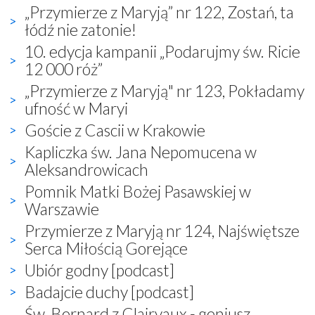
„Przymierze z Maryją” nr 122, Zostań, ta
łódź nie zatonie!
10. edycja kampanii „Podarujmy św. Ricie
12 000 róż”
„Przymierze z Maryją" nr 123, Pokładamy
ufność w Maryi
Goście z Cascii w Krakowie
Kapliczka św. Jana Nepomucena w
Aleksandrowicach
Pomnik Matki Bożej Pasawskiej w
Warszawie
Przymierze z Maryją nr 124, Najświętsze
Serca Miłością Gorejące
Ubiór godny [podcast]
Badajcie duchy [podcast]
Św. Bernard z Clairvaux - geniusz