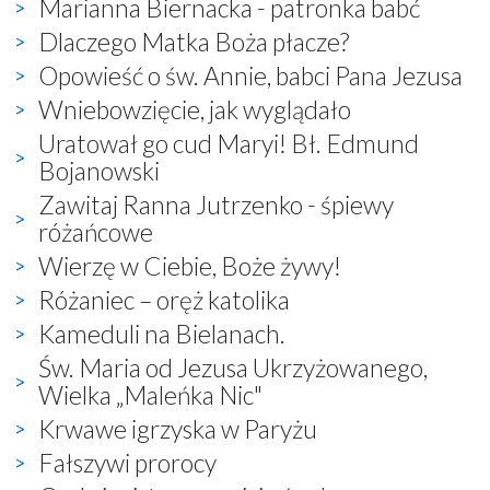
Marianna Biernacka - patronka babć
Dlaczego Matka Boża płacze?
Opowieść o św. Annie, babci Pana Jezusa
Wniebowzięcie, jak wyglądało
Uratował go cud Maryi! Bł. Edmund
Bojanowski
Zawitaj Ranna Jutrzenko - śpiewy
różańcowe
Wierzę w Ciebie, Boże żywy!
Różaniec – oręż katolika
Kameduli na Bielanach.
Św. Maria od Jezusa Ukrzyżowanego,
Wielka „Maleńka Nic"
Krwawe igrzyska w Paryżu
Fałszywi prorocy