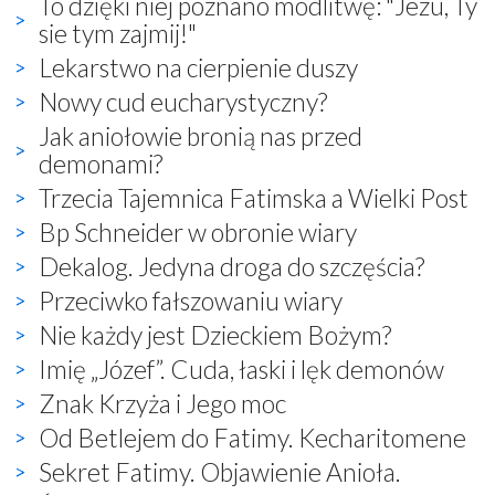
To dzięki niej poznano modlitwę: "Jezu, Ty
sie tym zajmij!"
Lekarstwo na cierpienie duszy
Nowy cud eucharystyczny?
Jak aniołowie bronią nas przed
demonami?
Trzecia Tajemnica Fatimska a Wielki Post
Bp Schneider w obronie wiary
Dekalog. Jedyna droga do szczęścia?
Przeciwko fałszowaniu wiary
Nie każdy jest Dzieckiem Bożym?
Imię „Józef”. Cuda, łaski i lęk demonów
Znak Krzyża i Jego moc
Od Betlejem do Fatimy. Kecharitomene
Sekret Fatimy. Objawienie Anioła.