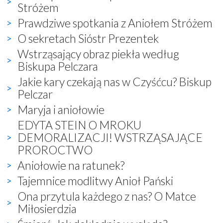
Stróżem
Prawdziwe spotkania z Aniołem Stróżem
O sekretach Sióstr Prezentek
Wstrząsający obraz piekła według
Biskupa Pelczara
Jakie kary czekają nas w Czyśćcu? Biskup
Pelczar
Maryja i aniołowie
EDYTA STEIN O MROKU
DEMORALIZACJI! WSTRZĄSAJĄCE
PROROCTWO
Aniołowie na ratunek?
Tajemnice modlitwy Anioł Pański
Ona przytula każdego z nas? O Matce
Miłosierdzia